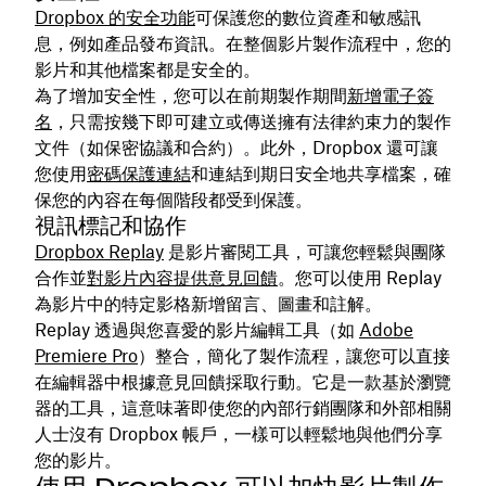
Dropbox 的安全功能
可保護您的數位資產和敏感訊
息，例如產品發布資訊。在整個影片製作流程中，您的
影片和其他檔案都是安全的。
為了增加安全性，您可以在前期製作期間
新增電子簽
名
，只需按幾下即可建立或傳送擁有法律約束力的製作
文件（如保密協議和合約）。此外，Dropbox 還可讓
您使用
密碼保護連結
和連結到期日安全地共享檔案，確
保您的內容在每個階段都受到保護。
視訊標記和協作
Dropbox Replay
是影片審閱工具，可讓您輕鬆與團隊
合作並
對影片內容提供意見回饋
。您可以使用 Replay
為影片中的特定影格新增留言、圖畫和註解。
Replay 透過與您喜愛的影片編輯工具（如
Adobe
Premiere Pro
）整合，簡化了製作流程，讓您可以直接
在編輯器中根據意見回饋採取行動。它是一款基於瀏覽
器的工具，這意味著即使您的內部行銷團隊和外部相關
人士沒有 Dropbox 帳戶，一樣可以輕鬆地與他們分享
您的影片。