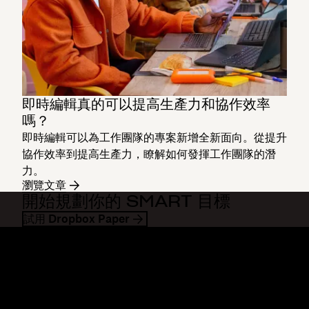
即時編輯真的可以提高生產力和協作效率
嗎？
即時編輯可以為工作團隊的專案新增全新面向。從提升
協作效率到提高生產力，瞭解如何發揮工作團隊的潛
力。
瀏覽文章
開始規劃你的 SMART 目標
試用 Dropbox Paper
Dropbox
產品
桌面應用程式
Plus
行動應用程式
Professional
整合
Business
功能
Enterprise