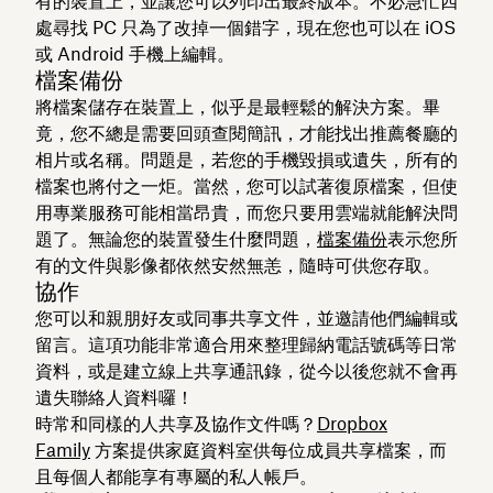
有的裝置上，並讓您可以列印出最終版本。不必急忙四
處尋找 PC 只為了改掉一個錯字，現在您也可以在 iOS
或 Android 手機上編輯。
檔案備份
將檔案儲存在裝置上，似乎是最輕鬆的解決方案。畢
竟，您不總是需要回頭查閱簡訊，才能找出推薦餐廳的
相片或名稱。問題是，若您的手機毀損或遺失，所有的
檔案也將付之一炬。當然，您可以試著復原檔案，但使
用專業服務可能相當昂貴，而您只要用雲端就能解決問
題了。無論您的裝置發生什麼問題，
檔案備份
表示您所
有的文件與影像都依然安然無恙，隨時可供您存取。
協作
您可以和親朋好友或同事共享文件，並邀請他們編輯或
留言。這項功能非常適合用來整理歸納電話號碼等日常
資料，或是建立線上共享通訊錄，從今以後您就不會再
遺失聯絡人資料囉！
時常和同樣的人共享及協作文件嗎？
Dropbox
Family
方案提供家庭資料室供每位成員共享檔案，而
且每個人都能享有專屬的私人帳戶。