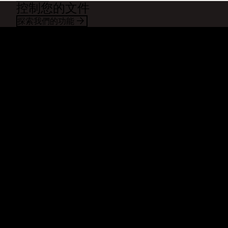
控制您的文件
探索我們的功能
Dropbox
產品
桌面應用程式
Plus
行動應用程式
Professional
整合
Business
功能
Enterprise
解決方案
Dash
安全性
DocSend
搶先體驗
Dropbox Sign
範本
Reclaim.ai
免費工具
方案
產品更新
功能
支援服務
傳送超大檔案
說明中心
傳送長影片
聯絡我們
雲端相片儲存空間
隱私權和條款
安全檔案傳輸
Cookie 政策
雲端備份
Cookie 與 CCPA 偏好設定
編輯 PDF
AI 準則