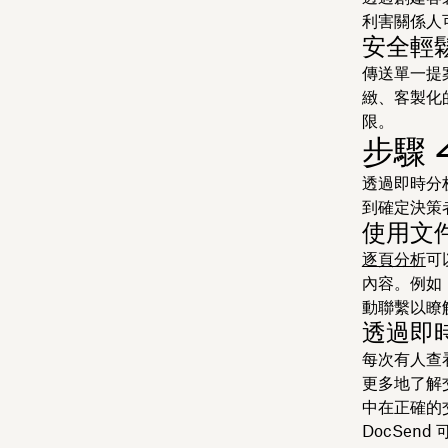
利害關係人
安全輕
傳送單一提
緻、客製化
限。
步驟 
透過即時分
到確定決策者
使用文
逐頁分析
可
內容。例如
動聯繫以瞭
透過即
每次有人查
更多地了解
中在正確的
DocSe