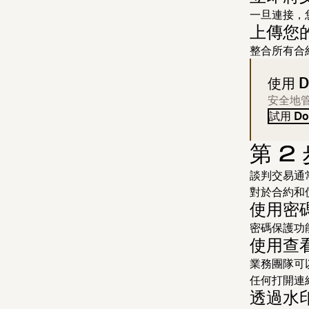
一旦連接，
上傳您
整合所有合
使用 
安全地
試用 Do
第 
談判交易通
對於合約和
使用密
密碼保護功
使用查
業務團隊可
任何打開連
透過水