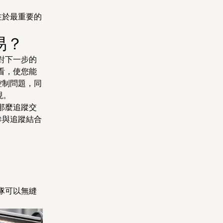
注於最重要的
易？
對下一步的
看，使您能
控制問題，同
現。
那麼追蹤交
參與追蹤結合
隊可以無縫