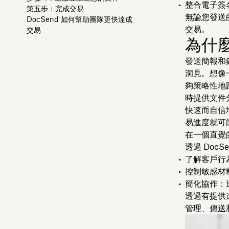
整合電子簽
第五步：完成交易
無論您發送
DocSend 如何幫助團隊更快達成
交易。
交易
為什麼
發送簡報和
洞見。想像
夠策略性地
時提供文件
快速而自信
易進度就可
在一個直覺
透過 Doc
了解客戶行
控制敏感材
簡化協作：
透過有提供
管理、
傳送