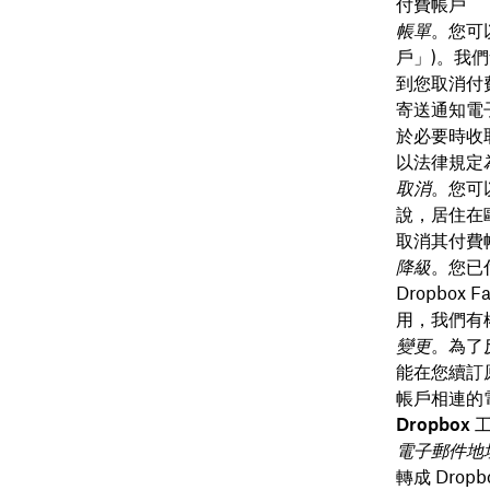
付費帳戶
帳單
。您可
戶」)。我
到您取消付
寄送通知電
於必要時收
以法律規定
取消
。您可
說，居住在
取消其付費
降級
。您已
Dropbo
用，我們有
變更
。為了
能在您續訂
帳戶相連的
Dropbox
電子郵件地
轉成 Dropb