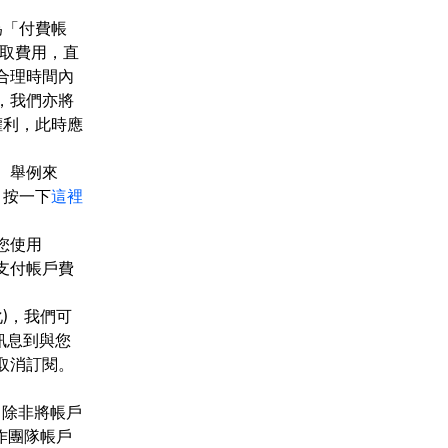
為「付費帳
收取費用，直
合理時間內
，我們亦將
權利，此時應
。舉例來
，按一下
這裡
您使用
時支付帳戶費
)，我們可
訊息到與您
取消訂閱。
，除非將帳戶
他工作團隊帳戶