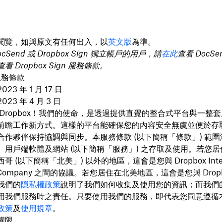
閱覽，如與原文有任何出入，以
英文版
為準。
cSend 或 Dropbox Sign 獨立帳戶的用戶，請
在此
查看 DocSe
查看 Dropbox Sign 服務條款。
 服務條款
3 年 1 月 17 日
23 年 4 月 3 日
 Dropbox！我們的使命，是透過提供直覺的整合式平台與一整
前瞻工作新方式。這樣的平台能確保您的內容安全無虞並便於存
合作夥伴保持協調與同步。本服務條款 (以下簡稱「
條款」) 範
、用戶端軟體及網站 (以下簡稱「
服務」) 之存取及使用。若您
哥 (以下簡稱「
北美」) 以外的地區，這會是您與 Dropbox Intern
ed Company 之間的協議。若您居住在北美地區，這會是您與 Dropbox
我們的
隱私權政策
說明了我們如何收集及使用您的資訊；而我們
用我們服務時之責任。只要使用我們的服務，即代表您同意遵循
政策
及
使用規章
。
權限