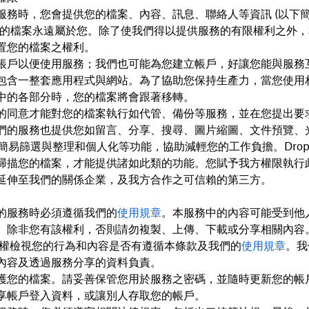
服務時，您會提供您的檔案、內容、訊息、聯絡人等資訊 (以下
您的檔案永遠屬於您。除了使我們得以提供服務的有限權利之外
置您的檔案之權利。
帳戶以便使用服務；我們也可能為您建立帳戶，好讓您能與服務
包含一整套應用程式與網站。為了協助您保持生產力，當您使用
中的各部分時，您的檔案將會跟著移轉。
的同意才能對您的檔案執行如代管、備份等服務，並在您提出要
們的服務也提供您如留言、分享、搜尋、圖片縮圖、文件預覽、
)、簡易篩選與整理和個人化等功能，協助減輕您的工作負擔。Dropb
掃描您的檔案，才能提供諸如此類的功能。您賦予我方權限執行
延伸至我們的關係企業，及我方合作之可信賴的第三方。
的服務時必須遵循我們的
使用規章
。本服務中的內容可能受到他
。除非您有該權利，否則請勿複製、上傳、下載或分享相關內容
x 有權檢視您的行為和內容是否有遵循本條款及我們的
使用規章
。我
內容及透過服務分享的資料負責。
護您的檔案。請妥善保管您用於服務之密碼，並隨時更新您的帳
享帳戶登入資料，或讓別人存取您的帳戶。