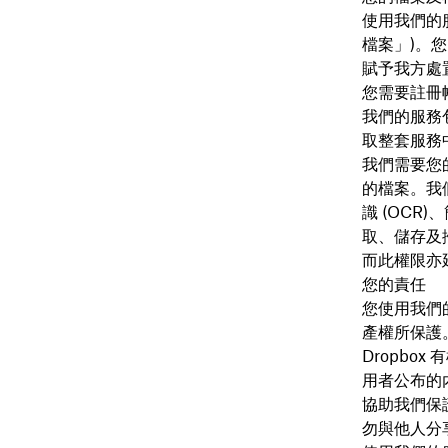
使用我們的
檔案
」)。
賦予我方處
您需要註冊
我們的服務
取整套服務
我們需要您
的檔案。我
識 (OCR
取、儲存及
而此權限亦
您的責任
您使用我們
產權所保護
Dropbo
用者公布的
協助我們保
勿與他人分