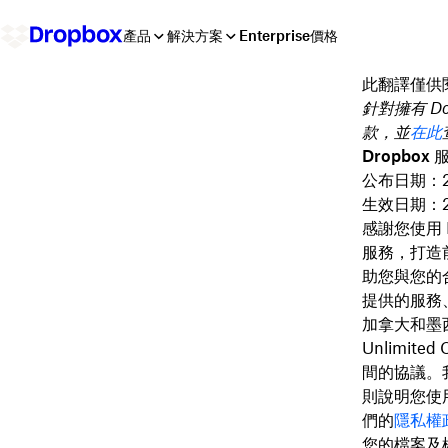
產品
解決方案
Enterprise
價格
此翻譯僅供
針對擁有 Do
款，並
在此
Dropbox
公布日期：202
生效日期：20
感謝您使用
服務，打造
助您與您的
提供的服務
加拿大和墨西
Unlimit
間的協議。
則說明您使
們的
隱私權
您的檔案及