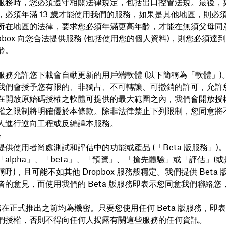
服務時，您必須遵守相關法律規定，包括出口控管法規。最後，
，必須年滿 13 歲才能使用我們的服務，如果是其他地區，則必須年
所在地區的法律，要求您必須年滿更高年齡，才能在無須父母同
opbox 向您合法提供服務 (包括使用您的個人資料)，則您必須達
齡。
服務允許您下載會自動更新的用戶端軟體 (以下簡稱為「軟體
」)
我們會授予您有限的、非獨占、不可轉讓、可撤銷的許可，允許
在開放原始碼授權之軟體可提供的最大範圍之內，我們會開放授
權之限制將明確優於本條款。除非法律禁止下列限制，您同意將
人進行逆向工程或反編譯本服務。
務
提供使用者尚處測試和評估中的功能或產品 (「
Beta 版服務」)。
alpha」、「beta」、「預覽」、「搶先體驗」或「評估」(
呼)，且可能不如其他 Dropbox 服務般穩定。我們提供 Beta
者的意見，而使用我們的 Beta 版服務即表示您同意我們聯絡您
服務在正式推出之前均為機密。只要您使用任何 Beta 版服務，即
們授權，否則不得向任何人揭露有關這些服務的任何資訊。