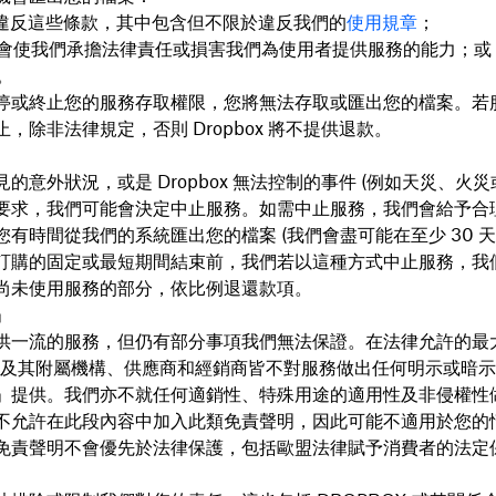
違反這些條款，其中包含但不限於違反我們的
使用規章
；
會使我們承擔法律責任或損害我們為使用者提供服務的能力；或
。
停或終止您的服務存取權限，您將無法存取或匯出您的檔案。若
，除非法律規定，否則 Dropbox 將不提供退款。
的意外狀況，或是 Dropbox 無法控制的事件 (例如天災、火災
要求，我們可能會決定中止服務。如需中止服務，我們會給予合
您有時間從我們的系統匯出您的檔案 (我們會盡可能在至少 30 天
訂購的固定或最短期間結束前，我們若以這種方式中止服務，我
尚未使用服務的部分，依比例退還款項。
」
供一流的服務，但仍有部分事項我們無法保證。在法律允許的最
OX 及其附屬機構、供應商和經銷商皆不對服務做出任何明示或暗
」提供。我們亦不就任何適銷性、特殊用途的適用性及非侵權性
不允許在此段內容中加入此類免責聲明，因此可能不適用於您的
免責聲明不會優先於法律保護，包括歐盟法律賦予消費者的法定