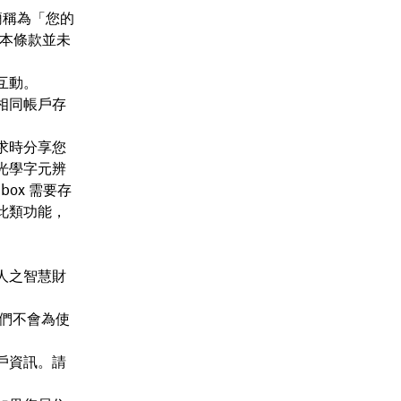
簡稱為「您的
，本條款並未
互動。
相同帳戶存
求時分享您
光學字元辨
ox 需要存
此類功能，
人之智慧財
。
們不會為使
戶資訊。請