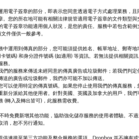
運用電子簽章的部分，即表示您同意透過電子方式處理業務，且
章。您的所在地可能有相關法律規管適用電子簽章的文件類型與
的電子簽章功能適用個人狀況，是您的責任。服務中若包含範例文
此類文件僅供一般參考。
務中運用到傳真的部分，您可能須提供姓名、帳單地址、郵寄地
用卡號碼) 和身分證件號碼 (如適用) 等資訊。若無法提供相關資
服務。
我們的服務來傳送未經同意的傳真廣告或垃圾郵件；若我們判定
傳送的廣告或垃圾郵件，我們亦可能不加以傳送。
您可以使用特定的傳真號碼。如果您停止使用我們的傳真服務，
重新分派給其他使用者。針對美國、英國及加拿大的用戶，我們
務 (轉入及轉出皆可)，此服務需收費。
ox 會不時免費新增其他功能，協助強化儲存服務的使用者體驗。不
取消，恕不另行通知。
提供連接至第三方功能及整合服務的選項。Dropbox 並不擁有