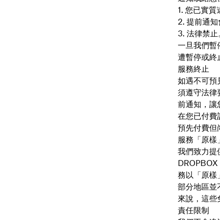
您已實質
提前通知
法律禁止
一旦我們暫
遭暫停或終止
服務終止
如遇不可預見
須遵守法律
前通知，讓
在您已付費
預先付費但
服務「原樣
我們致力提
DROPB
務以「原樣
部分地區並
來說，這些
責任限制