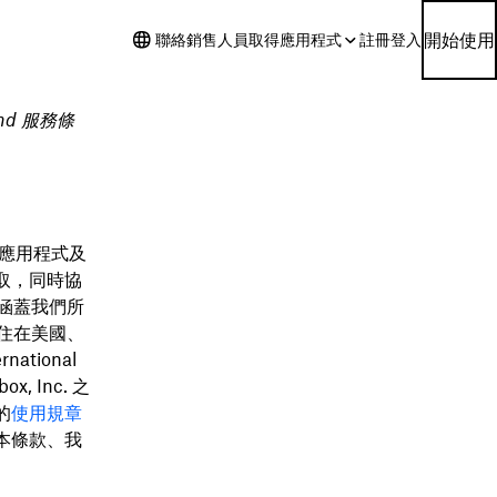
開始使用
聯絡銷售人員
取得應用程式
註冊
登入
nd 服務條
套應用程式及
取，同時協
圍涵蓋我們所
居住在美國、
ational
, Inc. 之
的
使用規章
本條款、我