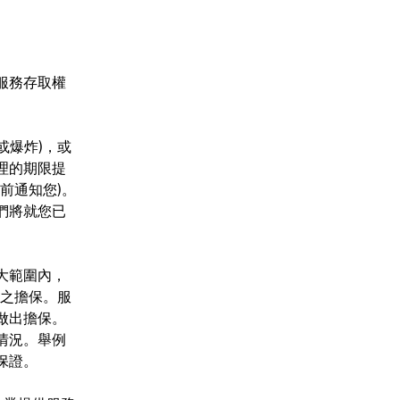
服務存取權
或爆炸)，或
理的期限提
前通知您)。
們將就您已
大範圍內，
示之擔保。服
做出擔保。
情況。舉例
保證。