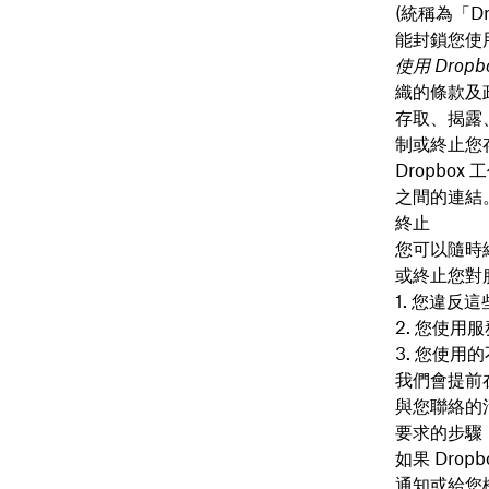
(統稱為「D
能封鎖您使用 
使用 Drop
織的條款及
存取、揭露、
制或終止您存
Dropbo
之間的連結
終止
您可以隨時終
或終止您對
您違反這
您使用服
您使用的
我們會提前
與您聯絡的
要求的步驟
如果 Dro
通知或給您