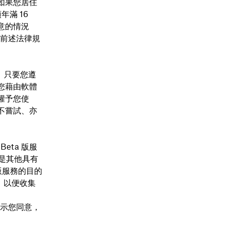
如果您居住
滿 16
意的情況
到前述法律規
。只要您遵
您藉由軟體
權予您使
不嘗試、亦
Beta 版服
或是其他具有
 版服務的目的
，以便收集
表示您同意，