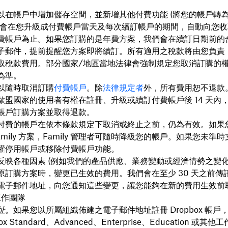
以在帳戶中增加儲存空間，並新增其他付費功能 (將您的帳戶轉
們會在您升級成付費帳戶當天及每次續訂帳戶的期間，自動向您
費帳戶為止。如果您訂購的是年費方案，我們會在續訂日期前的
子郵件，提前提醒您方案即將續訂。所有適用之稅款將由您負責
取稅款費用。部分國家/地區當地法律會強制規定您取消訂購的
為準。
以隨時取消訂購
付費帳戶
。除
法律規定者
外，所有費用恕不退款
歐盟國家的使用者有權在註冊、升級或續訂付費帳戶後 14 天內
帳戶訂購方案並取得退款。
付費的帳戶在依本條款規定下取消或終止之前，仍為有效。如果
x Family 方案，Family 管理者可隨時降級您的帳戶。如果您未準
權停用帳戶或移除付費帳戶功能。
反映各種因素 (例如我們的產品供應、業務變動或經濟情勢之變化
原訂購方案時，變更已生效的費用。我們會在至少 30 天之前傳
電子郵件地址，向您通知這些變更，讓您能夠在新的費用生效前
 工作團隊
址
。如果您以所屬組織佈建之電子郵件地址註冊 Dropbox 帳戶
ox Standard、Advanced、Enterprise、Education 或其