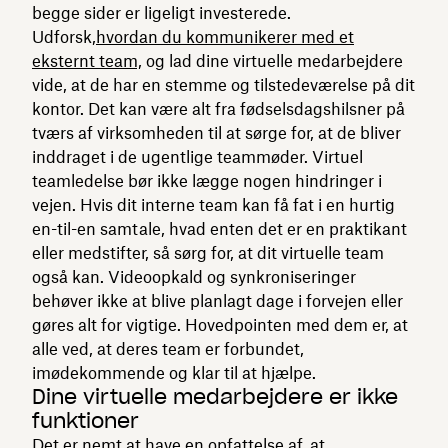
begge sider er ligeligt investerede.
Udforsk,
hvordan du kommunikerer med et
eksternt team,
og lad dine virtuelle medarbejdere
vide, at de har en stemme og tilstedeværelse på dit
kontor. Det kan være alt fra fødselsdagshilsner på
tværs af virksomheden til at sørge for, at de bliver
inddraget i de ugentlige teammøder. Virtuel
teamledelse bør ikke lægge nogen hindringer i
vejen. Hvis dit interne team kan få fat i en hurtig
en-til-en samtale, hvad enten det er en praktikant
eller medstifter, så sørg for, at dit virtuelle team
også kan. Videoopkald og synkroniseringer
behøver ikke at blive planlagt dage i forvejen eller
gøres alt for vigtige. Hovedpointen med dem er, at
alle ved, at deres team er forbundet,
imødekommende og klar til at hjælpe.
Dine virtuelle medarbejdere er ikke
funktioner
Det er nemt at have en opfattelse af, at