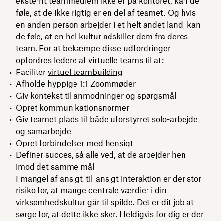
eksternt teammedlem ikke er på kontoret, kan de
føle, at de ikke rigtig er en del af teamet. Og hvis
en anden person arbejder i et helt andet land, kan
de føle, at en hel kultur adskiller dem fra deres
team. For at bekæmpe disse udfordringer
opfordres ledere af virtuelle teams til at:
Faciliter
virtuel teambuilding
Afholde hyppige 1:1 Zoommøder
Giv kontekst til anmodninger og spørgsmål
Opret kommunikationsnormer
Giv teamet plads til både uforstyrret solo-arbejde
og samarbejde
Opret forbindelser med hensigt
Definer succes, så alle ved, at de arbejder hen
imod det samme mål
I mangel af ansigt-til-ansigt interaktion er der stor
risiko for, at mange centrale værdier i din
virksomhedskultur går til spilde. Det er dit job at
sørge for, at dette ikke sker. Heldigvis for dig er der