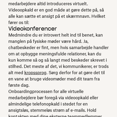
medarbejdere altid introduceres virtuelt.
Videoopkald er en god måde at gøre dette på, så
alle kan sætte et ansigt på et skærmnavn. Hvilket
fører os til:
Videokonferencer
Medmindre du er introvert helt ind til benet, kan
manglen på fysiske møder være hård. Ja,
chatbeskeder er fint, men hvis samarbejde handler
om at opbygge meningsfulde relationer, kan du
kun komme så og så langt med beskeder skrevet i
stilhed. Det meste af det, vi kommunikerer, er trods
alt med
kropssprog
. Sørg derfor for at gøre det til
en vane at bruge videomøder med dit team fra
første dag.
Onboardingprocessen for alle virtuelle
medarbejdere bør foregå via videoopkald eller
almindelige telefonopkald i stedet for en
ansigtsløs, stemmeløs strøm af e-mails. Hold
kontakten med dine eksterne teammedlemmer,