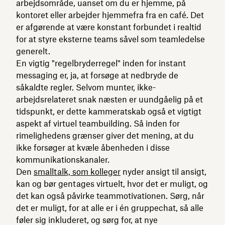
arbejdsområde, uanset om du er hjemme, på
kontoret eller arbejder hjemmefra fra en café. Det
er afgørende at være konstant forbundet i realtid
for at styre eksterne teams såvel som teamledelse
generelt.
En vigtig "regelbryderregel" inden for instant
messaging er, ja, at forsøge at nedbryde de
såkaldte regler. Selvom munter, ikke-
arbejdsrelateret snak næsten er uundgåelig på et
tidspunkt, er dette kammeratskab også et vigtigt
aspekt af virtuel teambuilding. Så inden for
rimelighedens grænser giver det mening, at du
ikke forsøger at kvæle åbenheden i disse
kommunikationskanaler.
Den
smalltalk, som kolleger
nyder ansigt til ansigt,
kan og bør gentages virtuelt, hvor det er muligt, og
det kan også påvirke teammotivationen. Sørg, når
det er muligt, for at alle er i én gruppechat, så alle
føler sig inkluderet, og sørg for, at nye