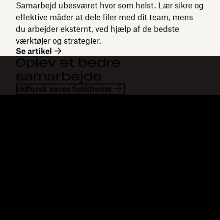
Samarbejd ubesværet hvor som helst. Lær sikre og
effektive måder at dele filer med dit team, mens
du arbejder eksternt, ved hjælp af de bedste
værktøjer og strategier.
Se artikel
Oplev et bedre
samarbejde
Udforsk vores funktioner
Dropbox
Produkter
Til computeren
Plus
Mobilapp
Professional
Integrationer
Business
Funktioner
Enterprise
Løsninger
Dash
Sikkerhed
DocSend
Tidlig adgang
Dropbox Sign
Skabeloner
Reclaim.ai
Gratis værktøjer
Planer
Produktopdateringer