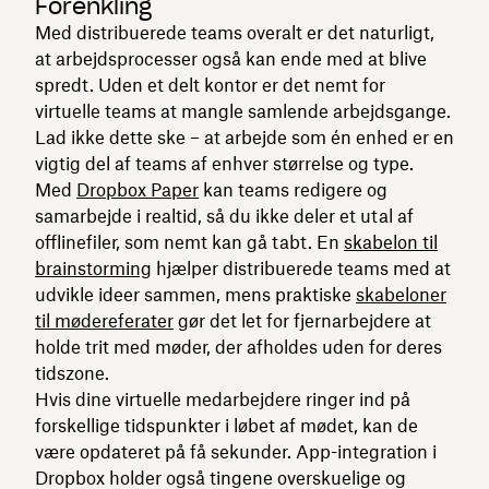
Forenkling
Med distribuerede teams overalt er det naturligt,
at arbejdsprocesser også kan ende med at blive
spredt. Uden et delt kontor er det nemt for
virtuelle teams at mangle samlende arbejdsgange.
Lad ikke dette ske – at arbejde som én enhed er en
vigtig del af teams af enhver størrelse og type.
Med
Dropbox Paper
kan teams redigere og
samarbejde i realtid, så du ikke deler et utal af
offlinefiler, som nemt kan gå tabt. En
skabelon til
brainstorming
hjælper distribuerede teams med at
udvikle ideer sammen, mens praktiske
skabeloner
til mødereferater
gør det let for fjernarbejdere at
holde trit med møder, der afholdes uden for deres
tidszone.
Hvis dine virtuelle medarbejdere ringer ind på
forskellige tidspunkter i løbet af mødet, kan de
være opdateret på få sekunder. App-integration i
Dropbox holder også tingene overskuelige og