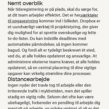
Nemt overblik
Når tidsregistrering er på plads, skal du sørge for,
at dit team arbejder effektivt. Det er her,
værktøjer
til opgavestyring
kommer ind i billedet. Dropbox er
et uundværligt værktøj til projektstyring, der giver
dig mulighed for at oprette overskuelige og lette
to-do-lister. Du kan indstille deadlines med
automatiske påmindelser, så ingen kommer
bagud. Og fordi alt er tydeligt beskrevet ét sted,
ved du, at alle holdes opdateret og ansvarlige. At
administrere eksterne teams kræver, at alle holdes
opdateret, så en central placering til dine vigtige
opgaver kan virkelig strømline dine processer.
Distancearbejde
Ingen nyder det travle tog til arbejde eller den
irriterende trafik i myldretiden, men det spiller
stadig en vigtig rolle. Selvom det ofte kan være
ubehageligt, forbereder en pendling til arbejde dig
mentalt på arbejde, og måske vigtigst af alt er det