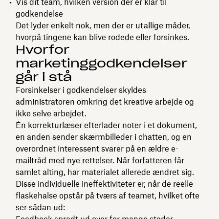
Vis dit team, hvilken version der er klar til
godkendelse
Det lyder enkelt nok, men der er utallige måder,
hvorpå tingene kan blive rodede eller forsinkes.
Hvorfor
marketinggodkendelser
går i stå
Forsinkelser i godkendelser skyldes
administratoren omkring det kreative arbejde og
ikke selve arbejdet.
Én korrekturlæser efterlader noter i et dokument,
en anden sender skærmbilleder i chatten, og en
overordnet interessent svarer på en ældre e-
mailtråd med nye rettelser. Når forfatteren får
samlet alting, har materialet allerede ændret sig.
Disse individuelle ineffektiviteter er, når de reelle
flaskehalse opstår på tværs af teamet, hvilket ofte
ser sådan ud:
Feedback spredt ud over for mange steder