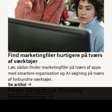
Find marketingfiler hurtigere på tværs
af værktøjer
Lær, sådan finder marketingfiler på tværs af apps
med smartere organisation og AI-søgning på tværs
af forbundne værktøjer.
Se artikel
Prøv Dropbox Replay
Sammenlign planer
Dropbox
Produkter
Til computeren
Plus