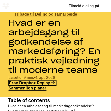
Tilmeld dig
Log på
Tilbage til Deling og samarbejde
Hvad er en
arbejdsgang til
godkendelse af
markedsføring? En
praktisk vejledning
til moderne teams
Læsetid: 9 min.
•
4. apr. 2026
Prøv Dropbox Replay
Sammenlign planer
Table of contents
Hvad er en arbejdsgang til marketinggodkendelse?