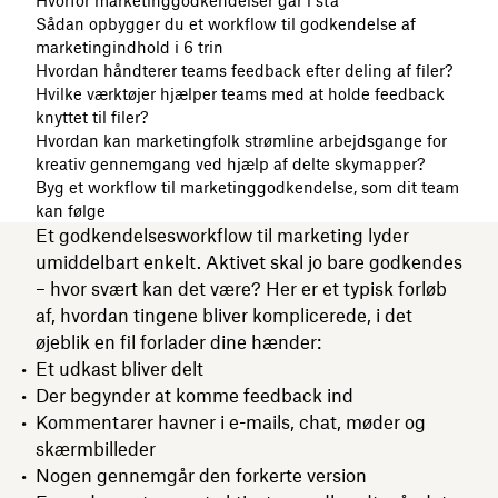
Hvorfor marketinggodkendelser går i stå
Sådan opbygger du et workflow til godkendelse af
marketingindhold i 6 trin
Hvordan håndterer teams feedback efter deling af filer?
Hvilke værktøjer hjælper teams med at holde feedback
knyttet til filer?
Hvordan kan marketingfolk strømline arbejdsgange for
kreativ gennemgang ved hjælp af delte skymapper?
Byg et workflow til marketinggodkendelse, som dit team
kan følge
Et godkendelsesworkflow til marketing lyder
umiddelbart enkelt. Aktivet skal jo bare godkendes
– hvor svært kan det være? Her er et typisk forløb
af, hvordan tingene bliver komplicerede, i det
øjeblik en fil forlader dine hænder:
Et udkast bliver delt
Der begynder at komme feedback ind
Kommentarer havner i e-mails, chat, møder og
skærmbilleder
Nogen gennemgår den forkerte version