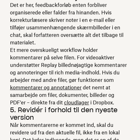
Det er her, feedbackforløb enten forbliver
organiserede eller falder fra hinanden. Hvis
korrekturlæsere skriver noter i en e-mail eller
tilføjer usammenhængende skærmbilleder i en
chat, skal forfatteren oversætte alt det tilbage til
materialet.
Et mere overskueligt workflow holder
kommentarer på selve filen. For videoaktiver
understøtter Replay billednøjagtige kommentarer
og annoteringer til rich media-indhold. Hvis du
arbejder med andre filer, gør funktioner som
kommentarer og annotationer
det nemt at
samarbejde om filer, dokumenter, billeder og
PDF'er – direkte fra dit
cloudlager
i Dropbox.
5. Revidér i forhold til den nyeste
version
Når kommentarerne er kommet ind, skal du
revidere ud fra den aktuelle fil, ikke fra en lokal
kopi. Det lyder indlysende, men det er en af de