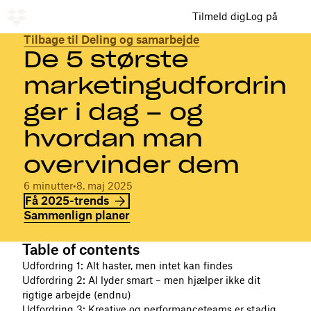
Tilmeld dig
Log på
Tilbage til Deling og samarbejde
De 5 største
marketingudfordrin
ger i dag – og
hvordan man
overvinder dem
6 minutter
•
8. maj 2025
Få 2025-trends
Sammenlign planer
Table of contents
Udfordring 1: Alt haster, men intet kan findes
Udfordring 2: AI lyder smart – men hjælper ikke dit
rigtige arbejde (endnu)
Udfordring 3: Kreative og performanceteams er stadig