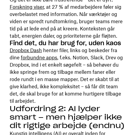
Forskning
viser
, at 27 % af medarbejdere føler sig
overbelastet med information. Når værktøjer og
viden er spredt rundtomkring, bruger teams mere
tid på at lede end på at kreere. Konteksten går
tabt, energien daler, og prioriteterne går fløjten.
Find det, du har brug for, uden kaos
Dropbox Dash
henter filer, links og beskeder fra
dine
forbundne apps
, f.eks. Notion, Slack, Drev og
Dropbox, ind i et enkelt søgefelt – så behøver du
ikke springe frem og tilbage mellem faner eller
rode rundt i en masse mapper. Det er skabt til at
give klarhed, ikke kompleksitet – så får dit team
det, de skal bruge for at komme hurtigere tilbage
til arbejdet.
Udfordring 2: AI lyder
smart – men hjælper ikke
dit rigtige arbejde (endnu)
Kunstig intelligens (AI) er overalt inden for