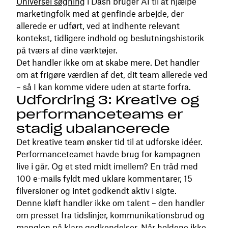
Universel søgning
i Dash bruger AI til at hjælpe
marketingfolk med at genfinde arbejde, der
allerede er udført, ved at indhente relevant
kontekst, tidligere indhold og beslutningshistorik
på tværs af dine værktøjer.
Det handler ikke om at skabe mere. Det handler
om at frigøre værdien af ​​det, dit team allerede ved
– så I kan komme videre uden at starte forfra.
Udfordring 3: Kreative og
performanceteams er
stadig ubalancerede
Det kreative team ønsker tid til at udforske idéer.
Performanceteamet havde brug for kampagnen
live i går. Og et sted midt imellem? En tråd med
100 e-mails fyldt med uklare kommentarer, 15
filversioner og intet godkendt aktiv i sigte.
Denne kløft handler ikke om talent – ​​den handler
om presset fra tidslinjer, kommunikationsbrud og
manglen på klare godkendelser. Når holdene ikke