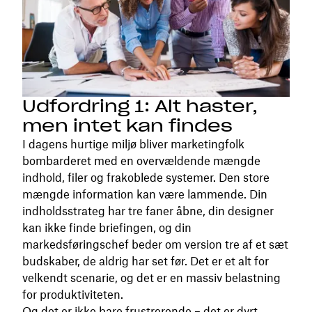
Udfordring 1: Alt haster,
men intet kan findes
I dagens hurtige miljø bliver marketingfolk
bombarderet med en overvældende mængde
indhold, filer og frakoblede systemer. Den store
mængde information kan være lammende. Din
indholdsstrateg har tre faner åbne, din designer
kan ikke finde briefingen, og din
markedsføringschef beder om version tre af et sæt
budskaber, de aldrig har set før. Det er et alt for
velkendt scenarie, og det er en massiv belastning
for produktiviteten.
Og det er ikke bare frustrerende – det er dyrt.