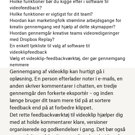
Hvilke funktioner bør du kigge efter i software til
videofeedback?
Hvilke funktioner er vigtigst for dit team?
Hvordan kan marketingfolk strømline arbejdsgange for
kreativ gennemgang ved hjælp af delte skymapper?
Hvordan gennemgår kreative teams videoredigeringer
med Dropbox Replay?
En enkelt tjekliste til valg af software til
videoklipfeedback
Vælg et videoklip-feedbackværktøj, der gør gennemgang
nemmere
Gennemgang af videoklip kan hurtigt gå i
opløsning. En person efterlader noter i e-mails, en
anden skriver kommentarer i chatten, en tredje
gennemgår den forkerte eksportér – og inden
længe bruger dit team mere tid på at sortere
feedback end på at forbedre klippet.
Det rette feedbackværktøj til videoklip hjælper dig
med at holde kommentarer klare, versioner
organiserede og godkendelser i gang. Det bør også