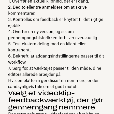
Overfør en aktuel klipning, der er i gang.
Bed to eller tre anmeldere om at skrive
kommentarer.
Kontrollér, om feedback er knyttet til det rigtige
øjeblik.
Overfør en ny version, og se, om
gennemgangshistorikken forbliver overskuelig.
Test ekstern deling med en klient eller
kontrahent.
Bekræft, at adgangsindstillingerne passer til dit
workflow.
Sørg for, at værktøjet passer til den måde, dine
editors allerede arbejder på.
Hvis en platform gør disse trin nemmere, er der
sandsynligvis tale om et godt match.
Vælg et videoklip-
feedbackværktøj, der gør
gennemgang nemmere
Den rette
software til videofeedback
bør hjælpe