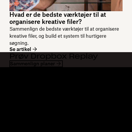
Hvad er de bedste værktøjer til at
organisere kreative filer?
Sammenlign de bedste værktøjer til at organisere
kreative filer, og build et system til hurtigere
søgning.
Se artikel
Prøv Dropbox Replay
Sammenlign planer
Dropbox
Produkter
Til computeren
Plus
Mobilapp
Professional
Integrationer
Business
Funktioner
Enterprise
Løsninger
Dash
Sikkerhed
DocSend
Tidlig adgang
Dropbox Sign
Skabeloner
Reclaim.ai
Gratis værktøjer
Planer