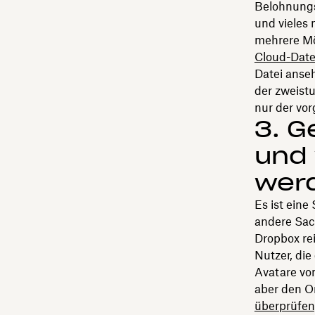
Belohnungs
und vieles
mehrere Mö
Cloud-Date
Datei anse
der zweist
nur der vo
3. G
und 
wer
Es ist eine
andere Sach
Dropbox rei
Nutzer, die
Avatare vo
aber den O
überprüfen