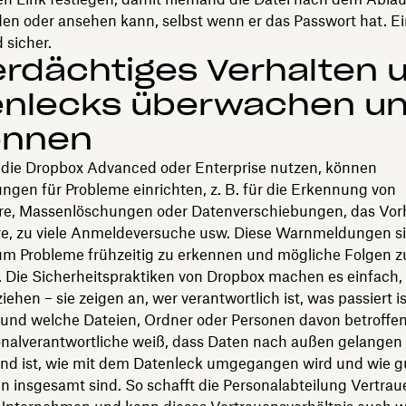
den oder ansehen kann, selbst wenn er das Passwort hat. Ei
 sicher.
erdächtiges Verhalten 
enlecks überwachen u
ennen
die Dropbox Advanced oder Enterprise nutzen, können
gen für Probleme einrichten, z. B. für die Erkennung von
, Massenlöschungen oder Datenverschiebungen, das Vor
e, zu viele Anmeldeversuche usw. Diese Warnmeldungen s
 um Probleme frühzeitig zu erkennen und mögliche Folgen z
 Die Sicherheitspraktiken von Dropbox machen es einfach, 
iehen – sie zeigen an, wer verantwortlich ist, was passiert i
t und welche Dateien, Ordner oder Personen davon betroffe
onalverantwortliche weiß, dass Daten nach außen gelangen
nd ist, wie mit dem Datenleck umgegangen wird und wie gu
insgesamt sind. So schafft die Personalabteilung Vertrau