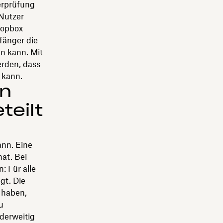
erprüfung
 Nutzer
ropbox
änger die
n kann. Mit
rden, dass
 kann.
en
teilt
ann. Eine
hat. Bei
: Für alle
gt. Die
 haben,
u
nderweitig