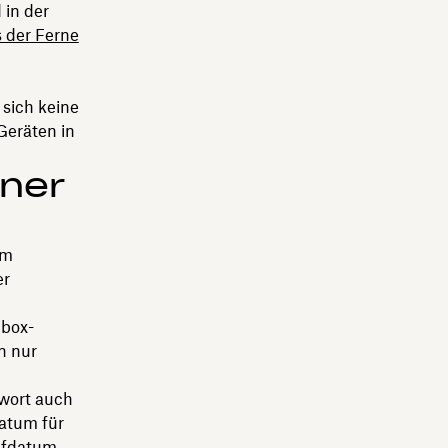
 in der
 der Ferne
sich keine
Geräten in
dner
im
er
pbox-
n nur
swort auch
atum für
aufdatum