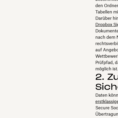
den Ordner 
Tabellen mi
Darüber hi
Dropbox Si
Dokumente,
nach dem N
rechtsverbi
auf Angebo
Wettbewerb
Prüfpfad, d
möglich ist
2. Z
Sic
Daten könn
erstklassig
Secure Soc
Übertragun