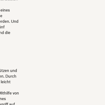
 eines
le
erden. Und
ünf
nd die
hützen und
ken. Durch
leicht
ithilfe von
ines
riff auf