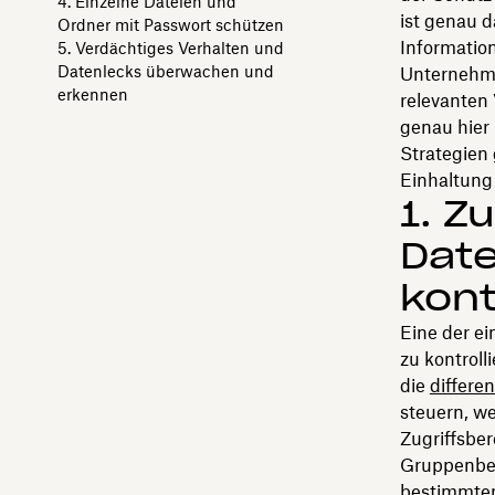
4. Einzelne Dateien und
ist genau d
Ordner mit Passwort schützen
Information
5. Verdächtiges Verhalten und
Datenlecks überwachen und
Unternehme
erkennen
relevanten
genau hier
Strategien 
Einhaltung
1. Z
Date
kont
Eine der e
zu kontroll
die
differe
steuern, w
Zugriffsber
Gruppenber
bestimmten