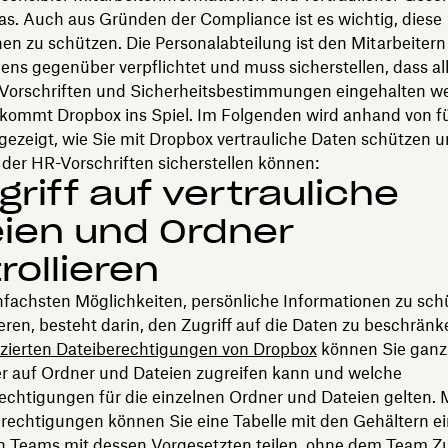
as. Auch aus Gründen der Compliance ist es wichtig, diese
en zu schützen. Die Personalabteilung ist den Mitarbeitern
ns gegenüber verpflichtet und muss sicherstellen, dass al
 Vorschriften und Sicherheitsbestimmungen eingehalten w
 kommt Dropbox ins Spiel. Im Folgenden wird anhand von f
gezeigt, wie Sie mit Dropbox vertrauliche Daten schützen u
 der HR-Vorschriften sicherstellen können:
ugriff auf vertrauliche
ien und Ordner
rollieren
infachsten Möglichkeiten, persönliche Informationen zu sc
ieren, besteht darin, den Zugriff auf die Daten zu beschrän
nzierten Dateiberechtigungen von Dropbox
können Sie ganz 
er auf Ordner und Dateien zugreifen kann und welche
echtigungen für die einzelnen Ordner und Dateien gelten. M
echtigungen können Sie eine Tabelle mit den Gehältern e
 Teams mit dessen Vorgesetzten teilen, ohne dem Team Zug