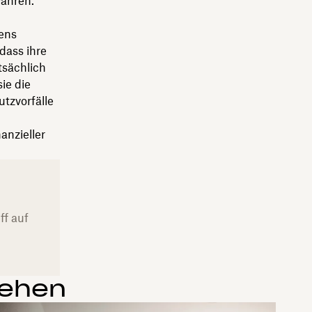
wahren.
ens
dass ihre
tsächlich
ie die
tzvorfälle
anzieller
ff auf
sehen