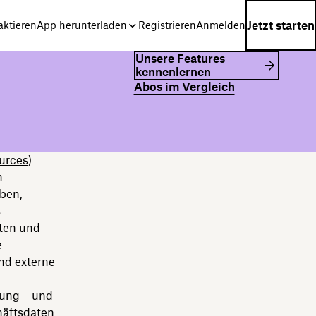
Jetzt starten
aktieren
App herunterladen
Registrieren
Anmelden
Unsere Features
kennenlernen
Abos im Vergleich
urces
)
n
ben,
s
aten und
e
nd externe
tung – und
häftsdaten