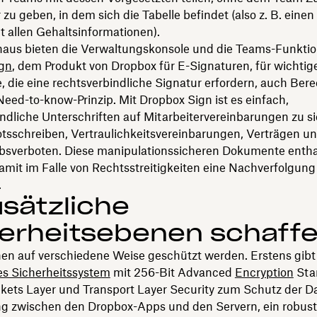
zu geben, in dem sich die Tabelle befindet (also z. B. eine
t allen Gehaltsinformationen).
naus bieten die Verwaltungskonsole und die Teams-Funkti
gn
, dem Produkt von Dropbox für E-Signaturen, für wichtig
 die eine rechtsverbindliche Signatur erfordern, auch Ber
eed-to-know-Prinzip. Mit Dropbox Sign ist es einfach,
ndliche Unterschriften auf Mitarbeitervereinbarungen zu sic
tsschreiben, Vertraulichkeitsvereinbarungen, Verträgen u
sverboten. Diese manipulationssicheren Dokumente entha
amit im Falle von Rechtsstreitigkeiten eine Nachverfolgun
.
usätzliche
herheitsebenen schaff
en auf verschiedene Weise geschützt werden. Erstens gibt 
es Sicherheitssystem
mit 256-Bit Advanced
Encryption
Sta
kets Layer und Transport Layer Security zum Schutz der Da
g zwischen den Dropbox-Apps und den Servern, ein robus