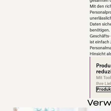
gesamten U
Mit den ric
Personalpr
unerlässlic
Daten siche
benötigen. 
Geschäfts- 
ist einfach
Personalma
Hinsicht al
Produk
reduz
Mit Too
Ihre Li
Produkt
Verw