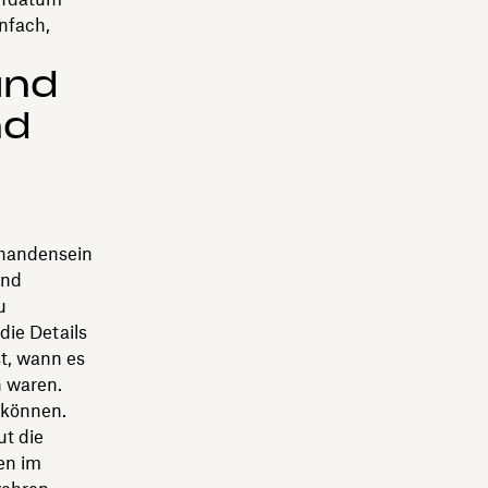
nfach,
und
nd
handensein
ind
u
die Details
st, wann es
n waren.
 können.
t die
en im