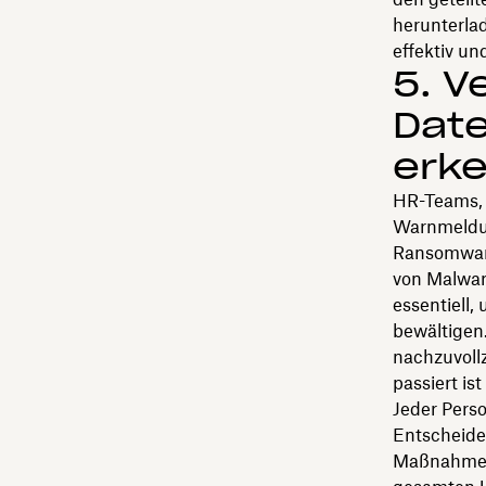
herunterla
effektiv und
5. V
Dat
erk
HR-Teams, 
Warnmeldun
Ransomware
von Malwar
essentiell,
bewältigen.
nachzuvollz
passiert is
Jeder Pers
Entscheide
Maßnahmen 