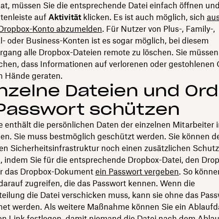
at, müssen Sie die entsprechende Datei einfach öffnen und
tenleiste auf
Aktivität
klicken. Es ist auch möglich, sich
aus
 Dropbox-Konto abzumelden
. Für Nutzer von Plus-, Family-,
l- oder Business-Konten ist es sogar möglich, bei diesem
gang alle Dropbox-Dateien remote zu löschen. Sie müssen 
hen, dass Informationen auf verlorenen oder gestohlenen 
en Hände geraten.
inzelne Dateien und Or
 Passwort schützen
e enthält die persönlichen Daten der einzelnen Mitarbeiter 
n. Sie muss bestmöglich geschützt werden. Sie können d
en Sicherheitsinfrastruktur noch einen zusätzlichen Schutz
, indem Sie für die entsprechende Dropbox-Datei, den Dro
er das Dropbox-Dokument
ein Passwort vergeben
. So könne
darauf zugreifen, die das Passwort kennen. Wenn die
teilung die Datei verschicken muss, kann sie ohne das Pas
fnet werden. Als weitere Maßnahme können Sie ein Ablaufd
ten Link festlegen, damit niemand die Datei nach dem Abl