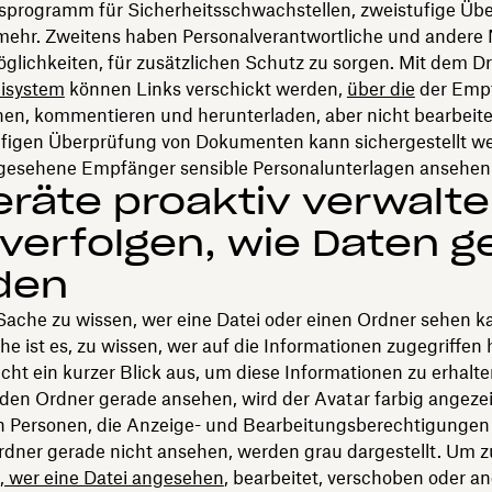
programm für Sicherheitsschwachstellen, zweistufige Üb
 mehr. Zweitens haben Personalverantwortliche und andere
glichkeiten, für zusätzlichen Schutz zu sorgen. Mit dem D
isystem
können Links verschickt werden,
über die
der Empf
hen, kommentieren und herunterladen, aber nicht bearbeite
ufigen Überprüfung von Dokumenten kann sichergestellt we
rgesehene Empfänger sensible Personalunterlagen ansehen
eräte proaktiv verwalt
verfolgen, wie Daten ge
den
 Sache zu wissen, wer eine Datei oder einen Ordner sehen k
e ist es, zu wissen, wer auf die Informationen zugegriffen 
cht ein kurzer Blick aus, um diese Informationen zu erhalten
 den Ordner gerade ansehen, wird der Avatar farbig angezei
n Personen, die Anzeige- und Bearbeitungsberechtigungen
rdner gerade nicht ansehen, werden grau dargestellt. Um z
, wer eine Datei angesehen
, bearbeitet, verschoben oder a