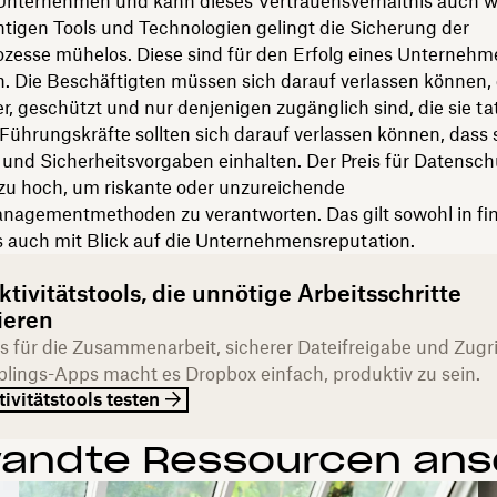
nternehmen und kann dieses Vertrauensverhältnis auch 
htigen Tools und Technologien gelingt die Sicherung der
ozesse mühelos. Diese sind für den Erfolg eines Unternehm
h. Die Beschäftigten müssen sich darauf verlassen können, 
r, geschützt und nur denjenigen zugänglich sind, die sie ta
Führungskräfte sollten sich darauf verlassen können, dass s
und Sicherheitsvorgaben einhalten. Der Preis für Datenschu
 zu hoch, um riskante oder unzureichende
nagementmethoden zu verantworten. Das gilt sowohl in fin
s auch mit Blick auf die Unternehmensreputation.
tivitätstools, die unnötige Arbeitsschritte
ieren
ls für die Zusammenarbeit, sicherer Dateifreigabe und Zugri
eblings-Apps macht es Dropbox einfach, produktiv zu sein.
ivitätstools testen
andte Ressourcen an