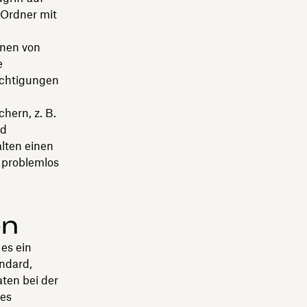
n Ordner mit
onen von
e
echtigungen
hern, z. B.
nd
lten einen
g problemlos
en
es ein
ndard,
ten bei der
tes