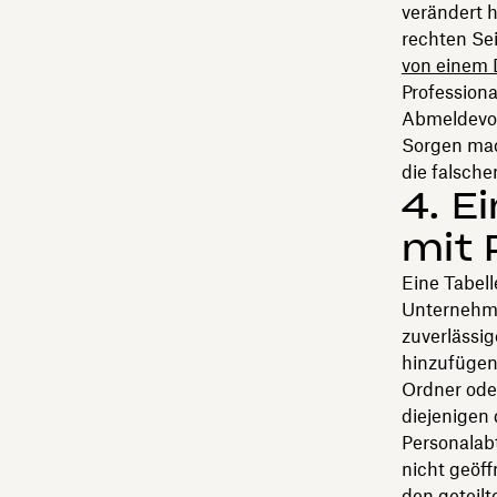
verändert h
rechten Sei
von einem
Professiona
Abmeldevor
Sorgen mac
die falsch
4. E
mit
Eine Tabell
Unternehme
zuverlässig
hinzufügen
Ordner od
diejenigen 
Personalab
nicht geöf
den geteil