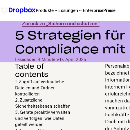
Produkte
Lösungen
Enterprise
Preise
Zurück zu „Sichern und schützen“
5 Strategien fü
Compliance mit
Lesedauer: 4 Minuten
•
17. April 2025
Table of
Personalab
contents
bezeichnet
Informatio
1. Zugriff auf vertrauliche
internem F
Dateien und Ordner
erfolgreic
kontrollieren
2. Zusätzliche
machen dar
Sicherheitsebenen schaffen
voranzutre
3. Geräte proaktiv verwalten
Fachkräfte
und verfolgen, wie Daten
Doch mit di
geteilt werden
der Schutz