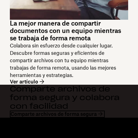
La mejor manera de compartir
documentos con un equipo mientras
se trabaja de forma remota
Colabora sin esfuerzo desde cualquier lugar.
Descubre formas seguras y eficientes de
compartir archivos con tu equipo mientras
trabajas de forma remota, usando las mejores
herramientas y estrategias.
Ver artículo
Comparte archivos de
forma segura y colabora
con facilidad
Comparte archivos de forma segura
Dropbox
Productos
Aplicación para escritorio
Plus
Aplicación para dispositivos
Professional