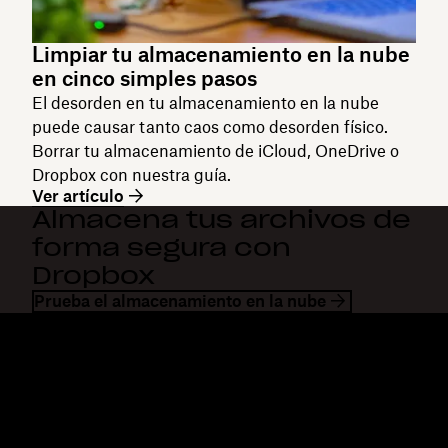
Limpiar tu almacenamiento en la nube
en cinco simples pasos
El desorden en tu almacenamiento en la nube
puede causar tanto caos como desorden físico.
Borrar tu almacenamiento de iCloud, OneDrive o
Dropbox con nuestra guía.
Ver artículo
Almacena tus archivos de
forma segura con
Dropbox
Prueba el almacenamiento en la nube
Dropbox
Productos
Aplicación para escritorio
Plus
Aplicación para dispositivos
Professional
móviles
Business
Integraciones
Enterprise
Características
Dash