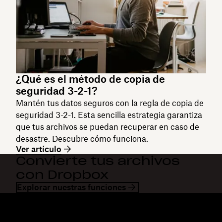
¿Qué es el método de copia de
seguridad 3-2-1?
Mantén tus datos seguros con la regla de copia de
seguridad 3-2-1. Esta sencilla estrategia garantiza
que tus archivos se puedan recuperar en caso de
desastre. Descubre cómo funciona.
Ver artículo
Convierte tus archivos
con Dropbox
Explorar nuestras funciones
Dropbox
Productos
Aplicación para escritorio
Plus
Aplicación móvil
Professional