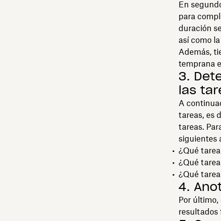
En segundo 
para comple
duración se
así como l
Además, tie
temprana en
3. Det
las ta
A continuac
tareas, es 
tareas. Par
siguientes a
¿Qué tarea 
¿Qué tarea
¿Qué tarea
4. Ano
Por último,
resultados 