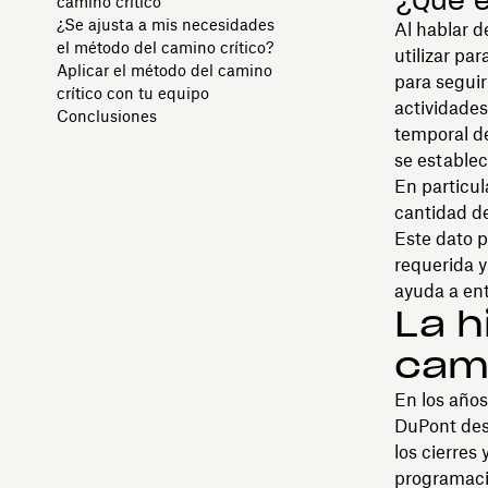
¿Qué e
camino crítico
¿Se ajusta a mis necesidades
Al hablar 
el método del camino crítico?
utilizar pa
Aplicar el método del camino
para seguir
crítico con tu equipo
actividades
Conclusiones
temporal de
se establec
En particul
cantidad de
Este dato p
requerida y
ayuda a en
La h
cami
En los año
DuPont desa
los cierres
programació