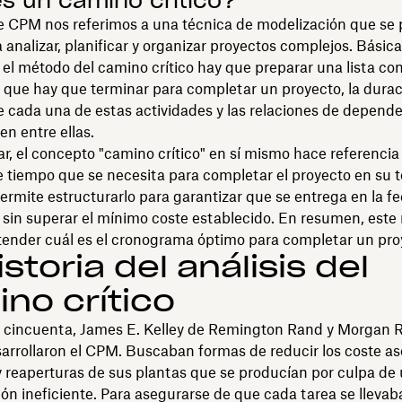
s un camino crítico?
de CPM nos referimos a una técnica de modelización que se
ra analizar, planificar y organizar proyectos complejos. Bási
 el método del camino crítico hay que preparar una lista con
 que hay que terminar para completar un proyecto, la dura
 cada una de estas actividades y las relaciones de depend
en entre ellas.
ar, el concepto "camino crítico" en sí mismo hace referencia
 tiempo que se necesita para completar el proyecto en su t
ermite estructurarlo para garantizar que se entrega en la f
 sin superar el mínimo coste establecido. En resumen, est
tender cuál es el cronograma óptimo para completar un pro
istoria del análisis del
no crítico
s cincuenta, James E. Kelley de Remington Rand y Morgan R
rrollaron el CPM. Buscaban formas de reducir los coste as
 y reaperturas de sus plantas que se producían por culpa de
n ineficiente. Para asegurarse de que cada tarea se llevab