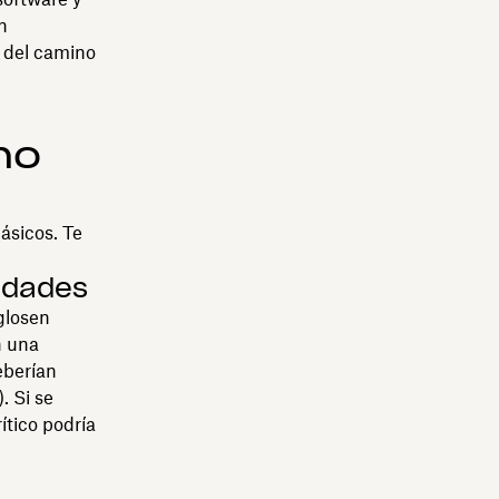
n
 del camino
no
ásicos. Te
vidades
glosen
n una
eberían
. Si se
ítico podría