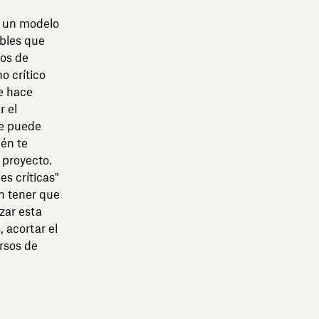
r un modelo
ibles que
cos de
o crítico
se hace
r el
se puede
én te
 proyecto.
es críticas"
n tener que
zar esta
 acortar el
ursos de