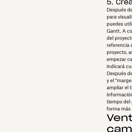
5. Cre
Después de 
para visual
puedes util
Gantt. A co
del proyect
referencia 
proyecto, 
empezar ca
indicará cu
Después de 
y el "marge
ampliar el 
información
tiempo del 
forma más 
Vent
cami