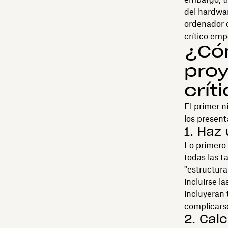
del hardwa
ordenador 
crítico emp
¿Có
proy
crít
El primer n
los presen
1. Haz
Lo primero 
todas las t
"estructura
incluirse l
incluyeran 
complicars
2. Cal