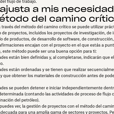
del flujo de trabajo.
ajusta a mis necesida
étodo del camino críti
 a través del método del camino crítico se puede utilizar prá
o de proyectos, incluidos los proyectos de investigación, de i
lo de productos, de desarrollo de software, de construcción, 
afirmaciones encajan con el proyecto en el que estás a pun
, este método puede ser una buena opción para ti:
ades están bien definidas y, al completarse, indicarán que e
o.
ades están ordenadas y se tienen que realizar secuencialme
ay que obtener los materiales de construcción antes de pod
dades se pueden detener e iniciar independientemente dent
eterminada (contando las actividades de proceso de flujo 
inación del petróleo).
puedes ver, la gestión de proyectos con el método del camin
adecuada para una amplía gama de sectores y proyectos. Pe