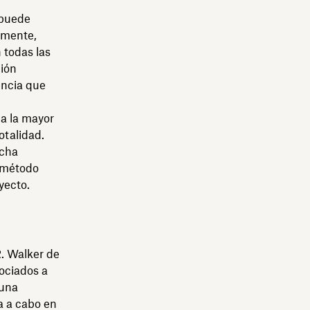
 puede
camente,
 todas las
ción
encia que
 a la mayor
otalidad.
echa
e método
yecto.
. Walker de
ociados a
 una
a a cabo en