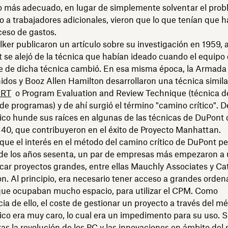
 más adecuado, en lugar de simplemente solventar el pro
 a trabajadores adicionales, vieron que lo que tenían que h
xceso de gastos.
lker publicaron un artículo sobre su investigación en 1959, 
se alejó de la técnica que habían ideado cuando el equipo 
e de dicha técnica cambió. En esa misma época, la Armada 
dos y Booz Allen Hamilton desarrollaron una técnica simil
ERT
o Program Evaluation and Review Technique (técnica de
de programas)⁠ y de ahí surgió el término "camino crítico". D
ítico hunde sus raíces en algunas de las técnicas de DuPont 
 40, que contribuyeron en el éxito de Proyecto Manhattan.
que el interés en el método del camino crítico de DuPont pe
 de los años sesenta, un par de empresas más empezaron a ut
icar proyectos grandes, entre ellas Mauchly Associates y Cat
n. Al principio, era necesario tener acceso a grandes orde
 que ocupaban mucho espacio, para utilizar el CPM. Como
a de ello, el coste de gestionar un proyecto a través del m
ico era muy caro, lo cual era un impedimento para su uso. S
as la revolución de los PC y las innovaciones en ámbito del 