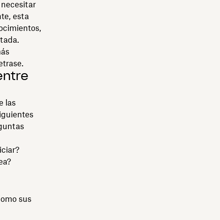
 necesitar
te, esta
ocimientos,
tada.
más
etrase.
entre
e las
siguientes
eguntas
iciar?
ea?
 como sus