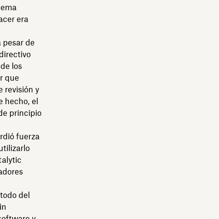
blema
acer era
a pesar de
directivo
de los
ar que
 revisión y
e hecho, el
de principio
rdió fuerza
ilizarlo
alytic
nadores
étodo del
in
software y