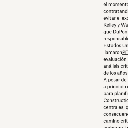
el momento
contratando
evitar el e
Kelley y Wa
que DuPont 
responsabl
Estados Uni
llamaron⁠
P
evaluación 
análisis cr
de los años
A pesar de 
a principio
para planif
Constructio
centrales,
consecuenci
camino crít
embargo, tr