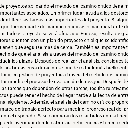
de proyectos aplicando el método del camino crítico tiene
importantes asociados. En primer lugar, ayuda a los gestore
identificar las tareas más importantes del proyecto. Si algu
 que forman parte del camino crítico se inician más tarde de
n, todo el proyecto se verá afectado. Por eso, resulta de g
tores cuenten con un plan de proyecto en el que se identifi
 tienen que seguirse más de cerca. También es importante 
echo de que el análisis a través del método del camino crít
ducir los plazos. Después de realizar el análisis, consigues t
 de las tareas cuya duración se puede reducir más fácilment
 todo, la gestión de proyectos a través del método del camin
itar mucho el proceso de evaluación de riesgos. Después de
las tareas que dependen de otras tareas, resulta relativame
ctos puede tener el hecho de llegar tarde a la fecha de entr
inal siguiente. Además, el análisis del camino crítico proporc
 marco de trabajo perfecto para medir el progreso real del p
con el esperado. Si se comparan los resultados con la línea
e puede averiguar dónde están las ineficiencias y tomar med