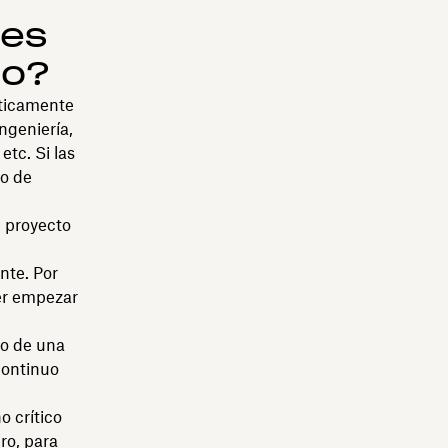
des
co?
cticamente
ngeniería,
etc. Si las
to de
l proyecto
nte. Por
er empezar
ro de una
continuo
o crítico
ro, para