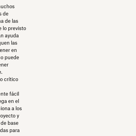
 muchos
s de
na de las
 lo previsto
ran ayuda
quen las
tener en
ico puede
ener
e.
o crítico
nte fácil
ega en el
iona a los
royecto y
 de base
idas para