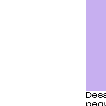
Desa
pequ