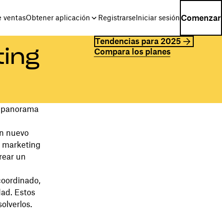
Comenzar
e ventas
Obtener aplicación
Registrarse
Iniciar sesión
Tendencias para 2025
ting
Compara los planes
l panorama
un nuevo
e marketing
rear un
coordinado,
dad. Estos
olverlos.