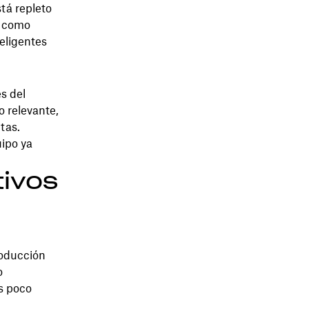
stá repleto
s como
eligentes
s del
o relevante,
tas.
uipo ya
tivos
n
roducción
o
s poco