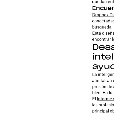
quedan ent
Encuen
Dropbox D
conectada
búsqueda, p
Está diseña
encontrar l
Desa
inte
ayud
La intelige
aún faltan 
presión de 
bien. En lu
El
informe 
los profesi
principal o