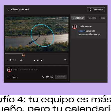
fío 4: tu equipo es má
eño, pero tu calendari