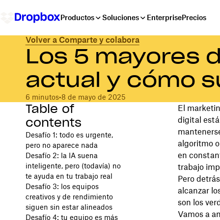
Productos
Soluciones
Enterprise
Precios
Volver a Comparte y colabora
Los 5 mayores d
actual y cómo s
6 minutos
•
8 de mayo de 2025
Table of
El marketi
contents
digital est
mantenerse
Desafío 1: todo es urgente,
algoritmo 
pero no aparece nada
en constant
Desafío 2: la IA suena
inteligente, pero (todavía) no
trabajo im
te ayuda en tu trabajo real
Pero detrá
Desafío 3: los equipos
alcanzar lo
creativos y de rendimiento
son los ver
siguen sin estar alineados
Vamos a ana
Desafío 4: tu equipo es más