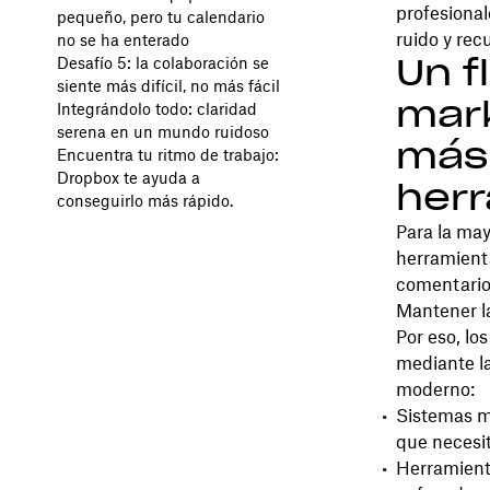
profesional
pequeño, pero tu calendario
ruido y rec
no se ha enterado
Un f
Desafío 5: la colaboración se
siente más difícil, no más fácil
mar
Integrándolo todo: claridad
serena en un mundo ruidoso
más
Encuentra tu ritmo de trabajo:
Dropbox te ayuda a
her
conseguirlo más rápido.
Para la may
herramienta
comentarios
Mantener la
Por eso, lo
mediante la
moderno:
Sistemas má
que necesit
Herramient