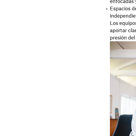
enfocadas y
Espacios d
independie
Los equipo
aportar cla
presión de