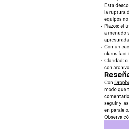
Esta descon
la ruptura 
equipos no 
Plazos: el 
a menudo s
apresurada
Comunicació
claros facil
Claridad: s
con archivo
Reseña
Con
Dropbo
modo que t
comentarios
seguir y la
en paralelo
Observa cóm