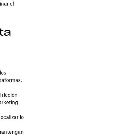
inar el
ta
e
los
ataformas.
fricción
arketing
ocalizar lo
 mantengan