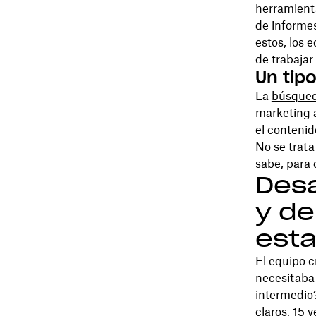
herramienta
de informe
estos, los 
de trabajar
Un tipo
La
búsqued
marketing a
el contenid
No se trata
sabe, para
Desa
y de
esta
El equipo c
necesitaba
intermedio?
claros, 15 