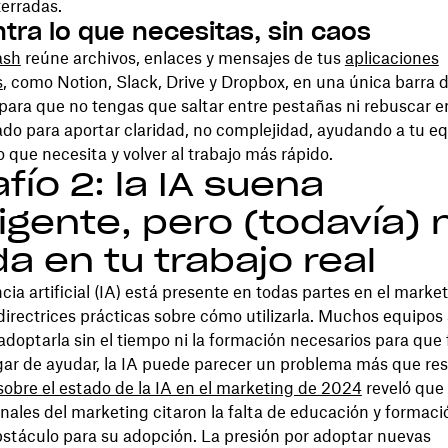
erradas.
tra lo que necesitas, sin caos
ash
reúne archivos, enlaces y mensajes de tus
aplicaciones
s
, como Notion, Slack, Drive y Dropbox, en una única barra 
ara que no tengas que saltar entre pestañas ni rebuscar e
do para aportar claridad, no complejidad, ayudando a tu eq
o que necesita y volver al trabajo más rápido.
fío 2: la IA suena
ligente, pero (todavía) 
a en tu trabajo real
ncia artificial (IA) está presente en todas partes en el marke
directrices prácticas sobre cómo utilizarla. Muchos equipos 
adoptarla sin el tiempo ni la formación necesarios para que
gar de ayudar, la IA puede parecer un problema más que res
sobre el estado de la IA en el marketing de 2024
reveló que 
onales del marketing citaron la falta de educación y formac
bstáculo para su adopción. La presión por adoptar nuevas