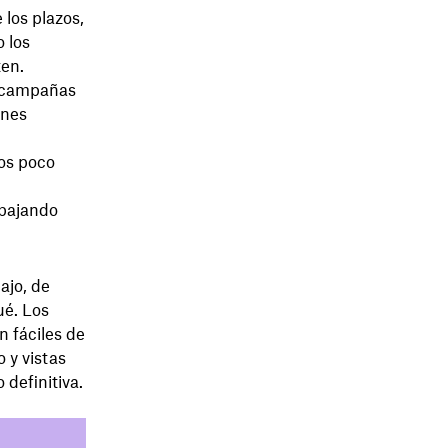
 los plazos,
 los
ten.
as campañas
ones
ios poco
abajando
ajo, de
ué. Los
n fáciles de
o y vistas
 definitiva.