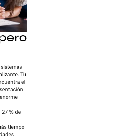
 pero
 sistemas
lizante. Tu
ncuentra el
esentación
a enorme
l 27 % de
más tiempo
idades