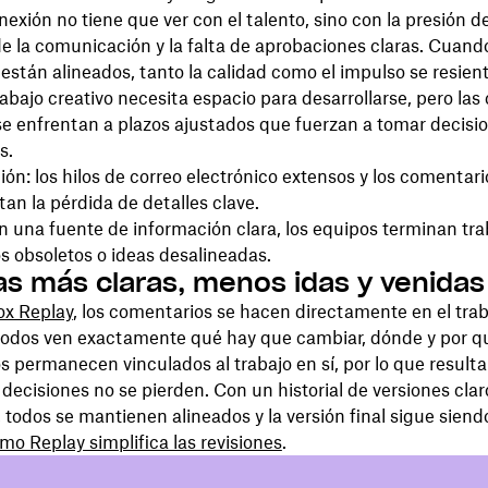
exión no tiene que ver con el talento, sino con la presión de
de la comunicación y la falta de aprobaciones claras. Cuando
están alineados, tanto la calidad como el impulso se resien
trabajo creativo necesita espacio para desarrollarse, pero l
e enfrentan a plazos ajustados que fuerzan a tomar decisi
s.
n: los hilos de correo electrónico extensos y los comentar
itan la pérdida de detalles clave.
in una fuente de información clara, los equipos terminan tr
s obsoletos o ideas desalineadas.
s más claras, menos idas y venidas
x Replay
, los comentarios se hacen directamente en el trab
odos ven exactamente qué hay que cambiar, dónde y por q
 permanecen vinculados al trabajo en sí, por lo que resulta
s decisiones no se pierden. Con un historial de versiones clar
, todos se mantienen alineados y la versión final sigue siendo
o Replay simplifica las revisiones
.