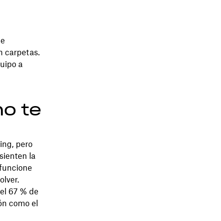
de
n carpetas.
uipo a
no te
ting, pero
sienten la
 funcione
olver.
el 67 % de
ión como el