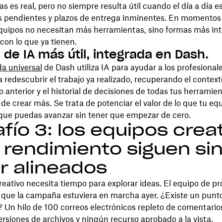
s es real, pero no siempre resulta útil cuando el día a día e
s pendientes y plazos de entrega inminentes. En momento
equipos no necesitan más herramientas, sino formas más int
 con lo que ya tienen.
 de IA más útil, integrada en Dash.
a universal
de Dash utiliza IA para ayudar a los profesionale
 redescubrir el trabajo ya realizado, recuperando el context
o anterior y el historial de decisiones de todas tus herramien
 de crear más. Se trata de potenciar el valor de lo que tu eq
 que puedas avanzar sin tener que empezar de cero.
fío 3: los equipos crea
 rendimiento siguen si
r alineados
reativo necesita tiempo para explorar ideas. El equipo de p
 que la campaña estuviera en marcha ayer. ¿Existe un punt
 Un hilo de 100 correos electrónicos repleto de comentario
versiones de archivos y ningún recurso aprobado a la vista.