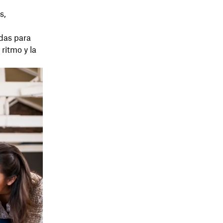
s,
das para
 ritmo y la