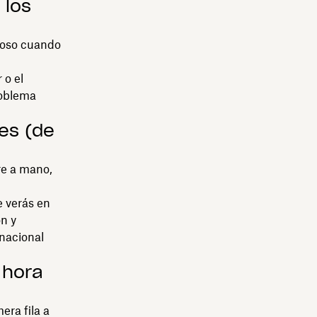
 los
dioso cuando
 o el
roblema
jes (de
re a mano,
e verás en
n y
rnacional
 hora
era fila a