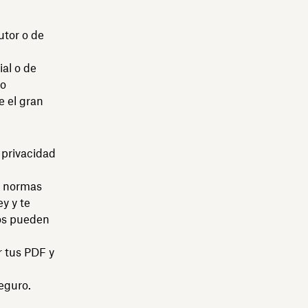
utor o de
al o de
 o
e el gran
 privacidad
s normas
ey y te
ios pueden
r tus PDF y
eguro.