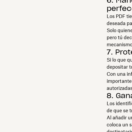
6. Man
perfec
Los PDF tie
deseada par
Solo quiene
pero tú dec
mecanismos 
7. Pro
Si lo que q
depositar t
Con una in
importantes
autorizadas
8. Gan
Los identif
de que se t
Al añadir u
coloca un s
destinatari