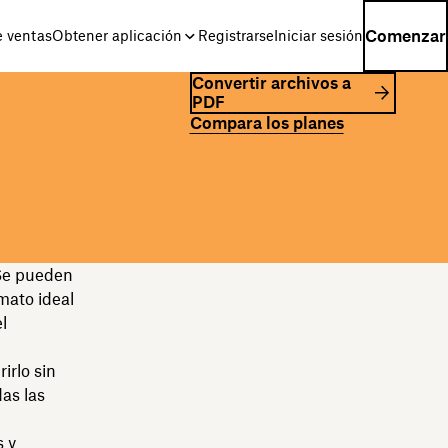
Comenzar
e ventas
Obtener aplicación
Registrarse
Iniciar sesión
Convertir archivos a
PDF
Compara los planes
 Se pueden
mato ideal
l
irlo sin
as las
 y