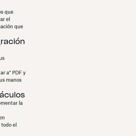
os que
ar el
mación que
gración
us
ar a" PDF y
 tus manos
táculos
fomentar la
en
todo el