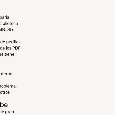
paría
biblioteca
B. Si el
de perfiles
 de los PDF
ue tiene
Internet
problema.
otros
ube
 de gran