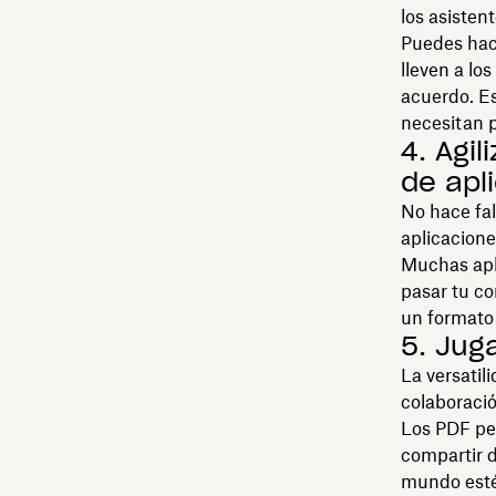
los asisten
Puedes hace
lleven a lo
acuerdo. E
necesitan p
4. Agil
de apl
No hace fal
aplicacione
Muchas apli
pasar tu co
un formato 
5. Jug
La versatil
colaboración
Los PDF pe
compartir 
mundo esté 