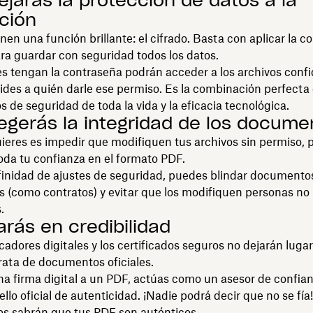
ejarás la protección de datos a la
ción
nen una función brillante: el cifrado. Basta con aplicar la c
a guardar con seguridad todos los datos.
s tengan la contraseña podrán acceder a los archivos confi
ides a quién darle ese permiso. Es la combinación perfecta 
de seguridad de toda la vida y la eficacia tecnológica.
tegerás la integridad de los docume
uieres es impedir que modifiquen tus archivos sin permiso,
oda tu confianza en el formato PDF.
finidad de ajustes de seguridad, puedes blindar documento
 (como contratos) y evitar que los modifiquen personas no
.
arás en credibilidad
icadores digitales y los certificados seguros no dejarán luga
rata de documentos oficiales.
na firma digital a un PDF, actúas como un asesor de confia
ello oficial de autenticidad. ¡Nadie podrá decir que no se fía
os sabrán que tus PDF son auténticos.