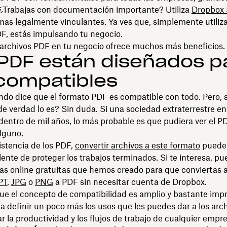
¿Trabajas con documentación importante? Utiliza
Dropbox 
irmas legalmente vinculantes. Ya ves que, simplemente utili
F, estás impulsando tu negocio.
 archivos PDF en tu negocio ofrece muchos más beneficios.
PDF están diseñados p
compatibles
do dice que el formato PDF es compatible con todo. Pero, 
¿de verdad lo es? Sin duda. Si una sociedad extraterrestre e
 dentro de mil años, lo más probable es que pudiera ver el P
lguno.
istencia de los PDF,
convertir archivos a este formato
puede 
ente de proteger los trabajos terminados. Si te interesa, p
as online gratuitas que hemos creado para que conviertas 
PT
,
JPG
o
PNG
a PDF sin necesitar cuenta de Dropbox.
e el concepto de compatibilidad es amplio y bastante impr
a definir un poco más los usos que les puedes dar a los arc
r la productividad y los flujos de trabajo de cualquier empre