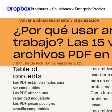
Productos
Soluciones
Enterprise
Precios
Volver a Almacenamiento y organización
¿Por qué usar a
trabajo? Las 15 
archivos PDF en
7 minutos de lectura
•
1 de marzo de 2025
Table of
Los archivo
contents
usar tanto 
para un con
Los PDF están diseñados para
profesional
ser compatibles
Como format
Los PDF ofrecen una
seguridad inigualable
problemas e
Los PDF pesan poco y es
casas.
sencillo comprimirlos
Los archiv