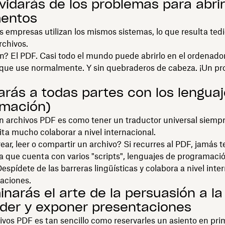
lvidarás de los problemas para abrir
entos
s empresas utilizan los mismos sistemas, lo que resulta te
rchivos.
n? El PDF. Casi todo el mundo puede abrirlo en el ordenador
o que use normalmente. Y sin quebraderos de cabeza. ¡Un p
garás a todas partes con los lengua
amación)
n archivos PDF es como tener un traductor universal siemp
ilita mucho colaborar a nivel internacional.
ear, leer o compartir un archivo? Si recurres al PDF, jamás t
a que cuenta con varios "scripts", lenguajes de programació
Despídete de las barreras lingüísticas y colabora a nivel inte
aciones.
inarás el arte de la persuasión a la
der y exponer presentaciones
ivos PDF es tan sencillo como reservarles un asiento en prim