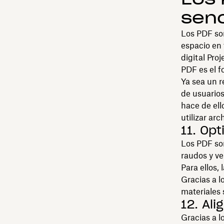
senc
Los PDF so
espacio en 
digital Proj
PDF es el f
Ya sea un r
de usuarios
hace de ell
utilizar ar
11. Opt
Los PDF son
raudos y ve
Para ellos,
Gracias a l
materiales
12. Al
Gracias a l