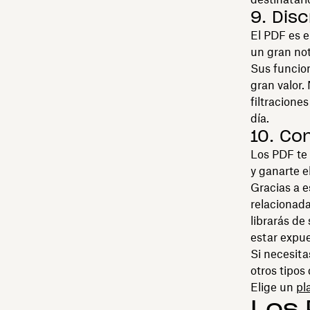
9. Dis
El PDF es e
un gran not
Sus funcion
gran valor.
filtracione
día.
10. Co
Los PDF te 
y ganarte e
Gracias a e
relacionada
librarás de
estar expue
Si necesita
otros tipos
Elige un
pl
Los 