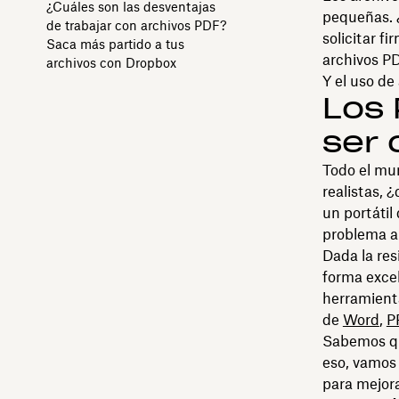
¿Cuáles son las desventajas
pequeñas. 
de trabajar con archivos PDF?
solicitar f
Saca más partido a tus
archivos PD
archivos con Dropbox
Y el uso de
Los 
ser 
Todo el mun
realistas, 
un portátil
problema a
Dada la res
forma excel
herramient
de
Word
,
P
Sabemos qu
eso, vamos 
para mejora