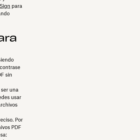
Sign
para
zando
ara
siendo
ncontrase
DF sin
ser una
uedes usar
archivos
eciso. Por
hivos PDF
sa: