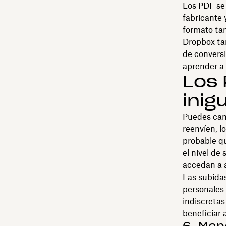
Los PDF se 
fabricante 
formato tan
Dropbox ta
de convers
aprender a 
Los 
inig
Puedes camb
reenvíen, l
probable qu
el nivel de
accedan a a
Las subidas
personales 
indiscretas
beneficiar 