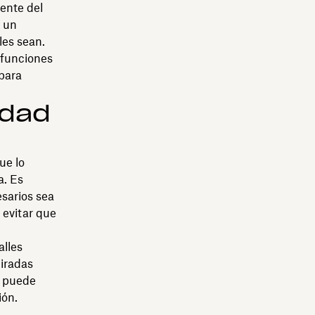
ente del
e un
les sean.
 funciones
para
idad
ue lo
a. Es
sarios sea
 evitar que
alles
miradas
s puede
ión.