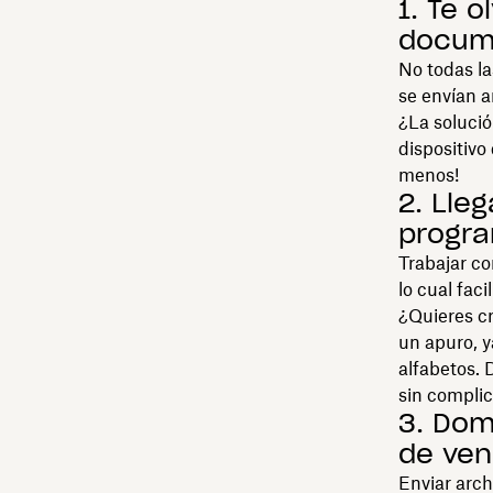
1. Te o
docum
No todas la
se envían a
¿La solució
dispositiv
menos!
2. Lle
progr
Trabajar co
lo cual fac
¿Quieres cr
un apuro, y
alfabetos. 
sin complic
3. Dom
de ven
Enviar arch