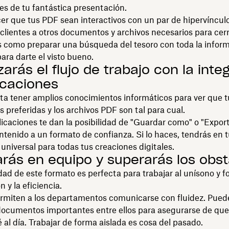
tes de tu fantástica presentación.
r que tus PDF sean interactivos con un par de hipervíncul
s clientes a otros documentos y archivos necesarios para cerr
s como preparar una búsqueda del tesoro con toda la infor
ara darte el visto bueno.
izarás el flujo de trabajo con la inte
icaciones
ta tener amplios conocimientos informáticos para ver que t
s preferidas y los archivos PDF son tal para cual.
caciones te dan la posibilidad de "Guardar como" o "Export
ntenido a un formato de confianza. Si lo haces, tendrás en
universal para todas tus creaciones digitales.
arás en equipo y superarás los obs
idad de este formato es perfecta para trabajar al unísono y 
 y la eficiencia.
rmiten a los departamentos comunicarse con fluidez. Pued
documentos importantes entre ellos para asegurarse de que 
al día. Trabajar de forma aislada es cosa del pasado.