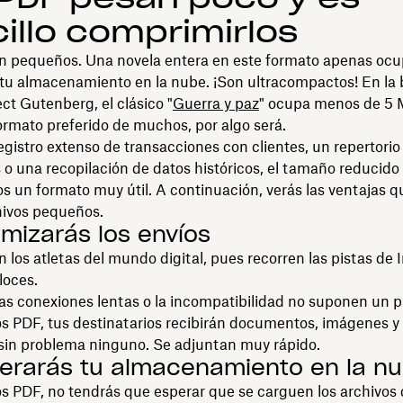
illo comprimirlos
n pequeños. Una novela entera en este formato apenas ocu
tu almacenamiento en la nube. ¡Son ultracompactos! En la 
ect Gutenberg, el clásico "
Guerra y paz
" ocupa menos de 5 M
ormato preferido de muchos, por algo será.
egistro extenso de transacciones con clientes, un repertorio 
 o una recopilación de datos históricos, el tamaño reducido
os un formato muy útil. A continuación, verás las ventajas q
chivos pequeños.
imizarás los envíos
 los atletas del mundo digital, pues recorren las pistas de 
loces.
 las conexiones lentas o la incompatibilidad no suponen un 
os PDF, tus destinatarios recibirán documentos, imágenes y 
 sin problema ninguno. Se adjuntan muy rápido.
igerarás tu almacenamiento en la n
os PDF, no tendrás que esperar que se carguen los archivos