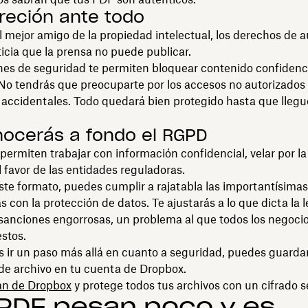
creción ante todo
l mejor amigo de la propiedad intelectual, los derechos de a
icia que la prensa no puede publicar.
es de seguridad te permiten bloquear contenido confidenci
 No tendrás que preocuparte por los accesos no autorizados
s accidentales. Todo quedará bien protegido hasta que llegu
nocerás a fondo el RGPD
permiten trabajar con información confidencial, velar por la
l favor de las entidades reguladoras.
ste formato, puedes cumplir a rajatabla las importantísima
s con la protección de datos. Te ajustarás a lo que dicta la l
 sanciones engorrosas, un problema al que todos los negoc
stos.
s ir un paso más allá en cuanto a seguridad, puedes guarda
 de archivo en tu cuenta de Dropbox.
an de Dropbox
y protege todos tus archivos con un cifrado s
PDF pesan poco y es