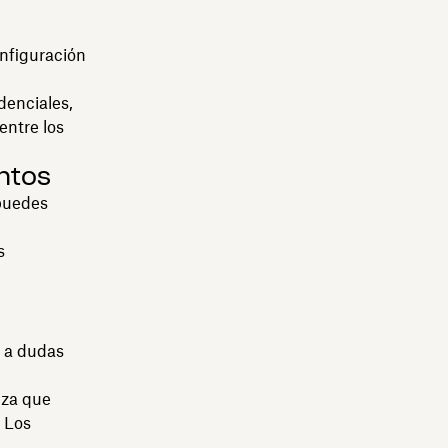
onfiguración
denciales,
entre los
ntos
 puedes
s
r a dudas
nza que
! Los