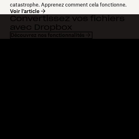
catastrophe. Apprenez comment cela fonctionne.
Voir l’article
Convertissez vos fichiers
avec Dropbox
Découvrez nos fonctionnalités
Dropbox
Produits
Application de bureau
Plus
Application mobile
Professional
Intégrations
Business
Fonctionnalités
Enterprise
Solutions
Dash
Sécurité
DocSend
Accès en avant-première
Dropbox Sign
Modèles
Reclaim.ai
Outils gratuits
Forfaits
Mises à jour des produits
Fonctionnalités
Assistance
Envoi de fichiers
Centre d’assistance
volumineux
Nous contacter
Envoyer de longues vidéos
Confidentialité et