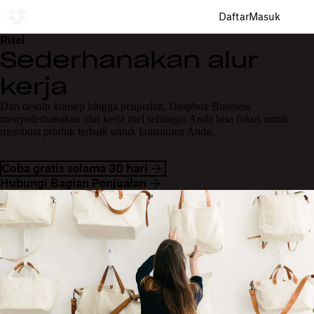
Daftar
Masuk
Ritel
Sederhanakan alur
kerja
Dari desain konsep hingga penjualan, Dropbox Business
menyederhanakan alur kerja ritel sehingga Anda bisa fokus untuk
membuat produk terbaik untuk konsumen Anda.
Coba gratis selama 30 hari
Hubungi Bagian Penjualan