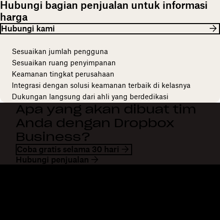
Hubungi bagian penjualan untuk informasi
harga
Hubungi kami
Sesuaikan jumlah pengguna
Sesuaikan ruang penyimpanan
Keamanan tingkat perusahaan
Integrasi dengan solusi keamanan terbaik di kelasnya
Dukungan langsung dari ahli yang berdedikasi
Apa yang akan dibuat tim
Anda dengan Dropbox
Business?
Coba gratis selama 30 hari
Hubungi penjualan
Dropbox
Produk
Aplikasi desktop
Plus
Aplikasi mobile
Professional
Integrasi
Business
Fitur
Enterprise