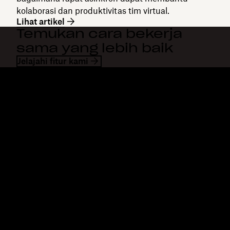
kolaborasi dan produktivitas tim virtual.
Lihat artikel
Temukan cara bekerja
sama yang lebih baik
Jelajahi fitur kami
Dropbox
Produk
Aplikasi desktop
Plus
Aplikasi mobile
Professional
Integrasi
Business
Fitur
Enterprise
Solusi
Dash
Keamanan
DocSend
Akses awal
Dropbox Sign
Templates
Reclaim.ai
Alat gratis
Paket
Pembaruan produk
Fitur
Dukungan
Kirim file besar
Pusat bantuan
Kirim video panjang
Hubungi kami