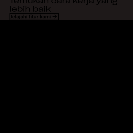
Temukan cara kerja yang
lebih baik
Jelajahi fitur kami
Dropbox
Produk
Aplikasi desktop
Plus
Aplikasi mobile
Professional
Integrasi
Business
Fitur
Enterprise
Solusi
Dash
Keamanan
DocSend
Akses awal
Dropbox Sign
Templates
Reclaim.ai
Alat gratis
Paket
Pembaruan produk
Fitur
Dukungan
Kirim file besar
Pusat bantuan
Kirim video panjang
Hubungi kami
Penyimpanan foto di awan
Privasi & ketentuan
Transfer file aman
Kebijakan cookie
Pencadangan Awan
Preferensi Cookie & CCPA