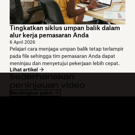
Tingkatkan siklus umpan balik dalam
alur kerja pemasaran Anda
6 April 2026
Pelajari cara menjaga umpan balik tetap terlampir
pada file sehingga tim pemasaran Anda dapat
meninjau dan menyetujui pekerjaan lebih cepat.
Lihat artikel
Sederhanakan
peninjauan video
Bandingkan paket
Dropbox
Produk
Aplikasi desktop
Plus
Aplikasi mobile
Professional
Integrasi
Business
Fitur
Enterprise
Solusi
Dash