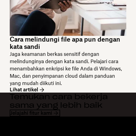
Cara melindungi file apa pun dengan
kata sandi
Jaga keamanan berkas sensitif dengan
melindunginya dengan kata sandi. Pelajari cara
menambahkan enkripsi ke file Anda di Windows,
Mac, dan penyimpanan cloud dalam panduan
yang mudah diikuti ini.
Lihat artikel
Temukan cara bekerja
sama yang lebih baik
Jelajahi fitur kami
Dropbox
Produk
Aplikasi desktop
Plus
Aplikasi mobile
Professional