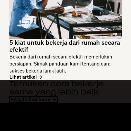
5 kiat untuk bekerja dari rumah secara
efektif
Bekerja dari rumah secara efektif memerlukan
persiapan. Simak panduan kami tentang cara
sukses bekerja jarak jauh.
Lihat artikel
Temukan cara bekerja
sama yang lebih baik
Jelajahi fitur kami
Dropbox
Produk
Aplikasi desktop
Plus
Aplikasi mobile
Professional
Integrasi
Business