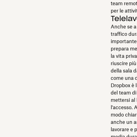
team remoti
per le atti
Telela
Anche se a 
traffico du
importante.
prepara men
la vita pri
riuscire pi
della sala d
come una 
Dropbox è l
del team di
mettersi al
l'accesso. 
modo chiaro
anche un am
lavorare e 
media durant