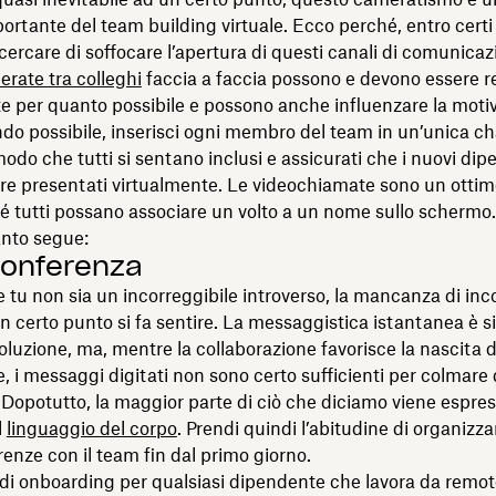
ortante del team building virtuale. Ecco perché, entro certi l
cercare di soffocare l’apertura di questi canali di comunica
erate tra colleghi
faccia a faccia possono e devono essere r
e per quanto possibile e possono anche influenzare la moti
o possibile, inserisci ogni membro del team in un’unica ch
odo che tutti si sentano inclusi e assicurati che i nuovi dip
re presentati virtualmente. Le videochiamate sono un otti
hé tutti possano associare un volto a un nome sullo schermo
anto segue:
onferenza
tu non sia un incorreggibile introverso, la mancanza di inco
un certo punto si fa sentire. La messaggistica istantanea è
oluzione, ma, mentre la collaborazione favorisce la nascita di
ve, i messaggi digitati non sono certo sufficienti per colmare
opotutto, la maggior parte di ciò che diciamo viene espre
l
linguaggio del corpo
. Prendi quindi l’abitudine di organizza
enze con il team fin dal primo giorno.
 di onboarding per qualsiasi dipendente che lavora da remo