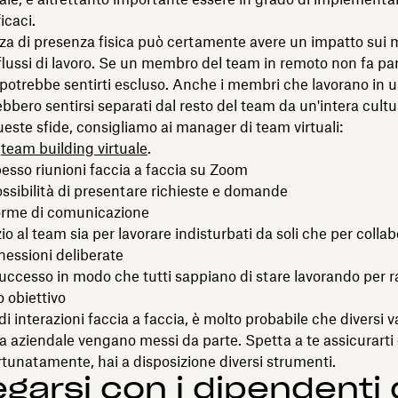
ficaci.
a di presenza fisica può certamente avere un impatto sui 
flussi di lavoro. Se un membro del team in remoto non fa pa
o, potrebbe sentirti escluso. Anche i membri che lavorano in u
bbero sentirsi separati dal resto del team da un'intera cultu
este sfide, consigliamo ai manager di team virtuali:
l
team building virtuale
.
esso riunioni faccia a faccia su Zoom
possibilità di presentare richieste e domande
norme di comunicazione
io al team sia per lavorare indisturbati da soli che per colla
essioni deliberate
 successo in modo che tutti sappiano di stare lavorando per
 obiettivo
i interazioni faccia a faccia, è molto probabile che diversi v
ra aziendale vengano messi da parte. Spetta a te assicurarti
tunatamente, hai a disposizione diversi strumenti.
egarsi con i dipendenti