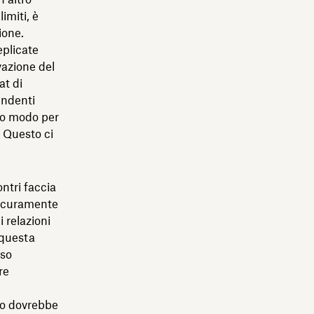
imiti, è
zione.
eplicate
vazione del
at di
endenti
mo modo per
. Questo ci
ntri faccia
 sicuramente
 relazioni
 questa
sso
re
to dovrebbe