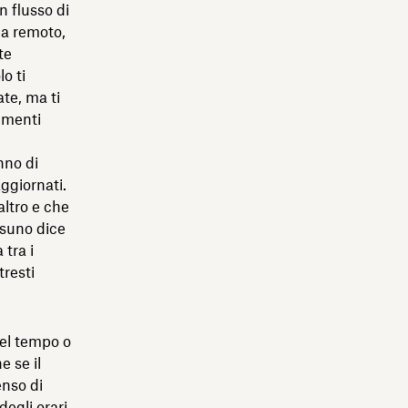
n flusso di
da remoto,
te
o ti
te, ma ti
umenti
nno di
ggiornati.
ltro e che
ssuno dice
 tra i
resti
del tempo o
 se il
enso di
egli orari,