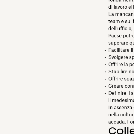
di lavoro ef
La mancanz
team e sui 
dell'uffici
Paese potre
superare qu
Facilitare i
Svolgere sp
Offrire la 
Stabilire 
Offrire spaz
Creare conn
Definire il
il medesimo
In assenza d
nella cultu
accada. For
Coll