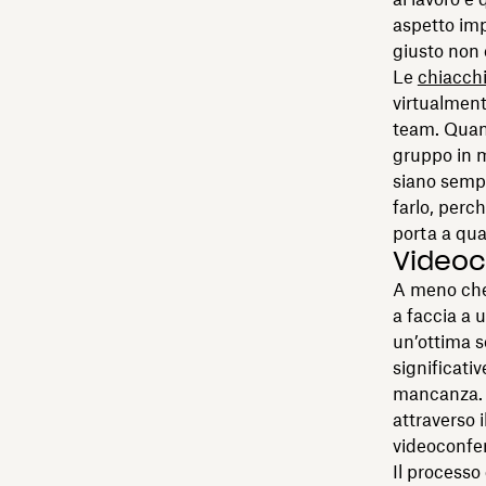
aspetto imp
giusto non 
Le
chiacchi
virtualment
team. Quand
gruppo in m
siano semp
farlo, perc
porta a qu
Videoc
A meno che 
a faccia a 
un’ottima s
significati
mancanza. D
attraverso i
videoconfer
Il processo