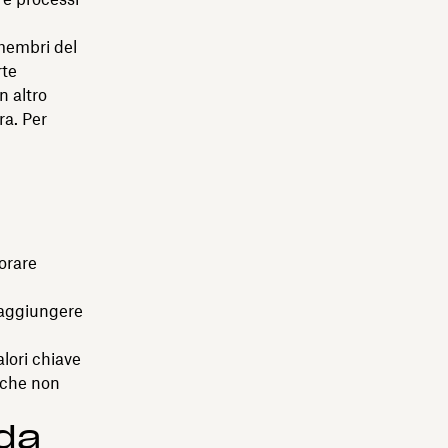
membri del
rte
n altro
ra. Per
borare
 raggiungere
alori chiave
 che non
 da