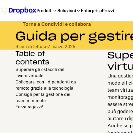
Prodotti
Soluzioni
Enterprise
Prezzi
Torna a Condividi e collabora
Guida per gesti
9 min di lettura
•
7 marzo 2025
Table of
Supe
contents
virt
Superare gli ostacoli del
Una gestion
lavoro virtuale
Collegarsi con i dipendenti da
modo effic
remoto grazie alla tecnologia
team virtual
Consigli per la gestione dei
monitoraggi
team in remoto
essere stre
Forza ragazzi!
può godere 
aiutare i d
Anche se pr
fondamental