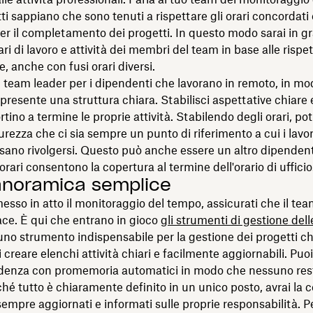
ti sappiano che sono tenuti a rispettare gli orari concordati 
r il completamento dei progetti. In questo modo sarai in gr
ari di lavoro e attività dei membri del team in base alle rispet
 anche con fusi orari diversi.
team leader per i dipendenti che lavorano in remoto, in mo
esente una struttura chiara. Stabilisci aspettative chiare e
rtino a termine le proprie attività. Stabilendo degli orari, po
urezza che ci sia sempre un punto di riferimento a cui i lavor
ano rivolgersi. Questo può anche essere un altro dipendent
 orari consentono la copertura al termine dell'orario di ufficio
anoramica semplice
esso in atto il monitoraggio del tempo, assicurati che il tea
ce. È qui che entrano in gioco
gli strumenti di gestione delle
no strumento indispensabile per la gestione dei progetti ch
 creare elenchi attività chiari e facilmente aggiornabili. Pu
denza con promemoria automatici in modo che nessuno resti
iché tutto è chiaramente definito in un unico posto, avrai la 
 sempre aggiornati e informati sulle proprie responsabilità. P