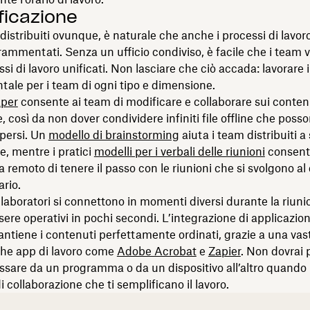
ficazione
distribuiti ovunque, è naturale che anche i processi di lavo
rammentati. Senza un ufficio condiviso, è facile che i team v
ssi di lavoro unificati. Non lasciare che ciò accada: lavorare 
ale per i team di ogni tipo e dimensione.
per
consente ai team di modificare e collaborare sui contenu
, così da non dover condividere infiniti file offline che pos
persi. Un
modello di brainstorming
aiuta i team distribuiti a
e, mentre i pratici
modelli per i verbali delle riunioni
consent
a remoto di tenere il passo con le riunioni che si svolgono al 
ario.
ollaboratori si connettono in momenti diversi durante la riuni
ere operativi in pochi secondi. L’integrazione di applicazion
ntiene i contenuti perfettamente ordinati, grazie a una v
che app di lavoro come
Adobe Acrobat
e
Zapier
. Non dovrai 
sare da un programma o da un dispositivo all’altro quando 
i collaborazione che ti semplificano il lavoro.