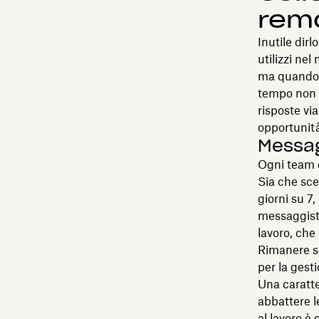
remo
Inutile dir
utilizzi ne
ma quando u
tempo non è
risposte via
opportunità
Messag
Ogni team d
Sia che sce
giorni su 7,
messaggisti
lavoro, che 
Rimanere se
per la gest
Una caratte
abbattere l
al lavoro è