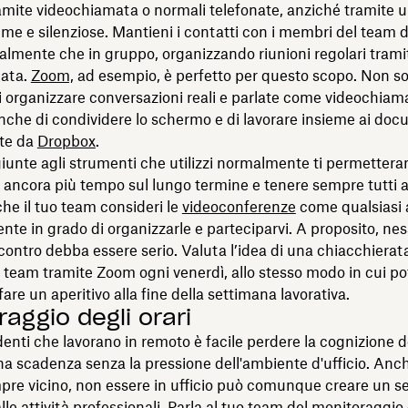
amite videochiamata o normali telefonate, anziché tramite u
me e silenziose. Mantieni i contatti con i membri del team 
ualmente che in gruppo, organizzando riunioni regolari trami
ata.
Zoom,
ad esempio, è perfetto per questo scopo. Non sol
 organizzare conversazioni reali e parlate come videochiama
che di condividere lo schermo e di lavorare insieme ai doc
te da
Dropbox
.
unte agli strumenti che utilizzi normalmente ti permettera
 ancora più tempo sul lungo termine e tenere sempre tutti a
che il tuo team consideri le
videoconferenze
come qualsiasi a
nte in grado di organizzarle e parteciparvi. A proposito, ne
contro debba essere serio. Valuta l’idea di una chiacchierata
team tramite Zoom ogni venerdì, allo stesso modo in cui pot
are un aperitivo alla fine della settimana lavorativa.
raggio degli orari
denti che lavorano in remoto è facile perdere la cognizione 
 scadenza senza la pressione dell'ambiente d'ufficio. Anche
re vicino, non essere in ufficio può comunque creare un s
le attività professionali. Parla al tuo team del monitoraggio d