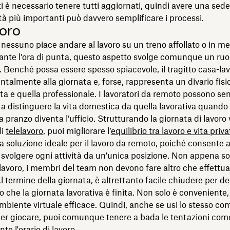
 è necessario tenere tutti aggiornati, quindi avere una sede
vità più importanti può davvero semplificare i processi.
voro
nessuno piace andare al lavoro su un treno affollato o in me
rante l’ora di punta, questo aspetto svolge comunque un ruo
 Benché possa essere spesso spiacevole, il tragitto casa-lav
talmente alla giornata e, forse, rappresenta un divario fisic
vata e quella professionale. I lavoratori da remoto possono sen
ù a distinguere la vita domestica da quella lavorativa quando 
a pranzo diventa l’ufficio. Strutturando la giornata di lavoro 
di
telelavoro
, puoi migliorare l’
equilibrio tra lavoro e vita priv
a soluzione ideale per il lavoro da remoto, poiché consente
 svolgere ogni attività da un'unica posizione. Non appena so
 lavoro, i membri del team non devono fare altro che effettu
Al termine della giornata, è altrettanto facile chiudere per de
 che la giornata lavorativa è finita. Non solo è conveniente
biente virtuale efficace. Quindi, anche se usi lo stesso co
per giocare, puoi comunque tenere a bada le tentazioni come
e l'orario di lavoro.