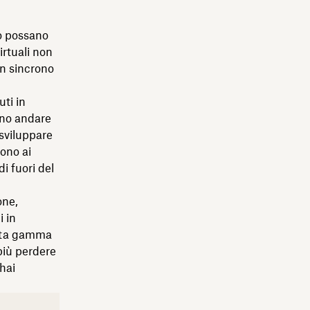
ro possano
irtuali non
in sincrono
ti in
sono andare
 sviluppare
ono ai
di fuori del
one,
i in
asta gamma
più perdere
hai