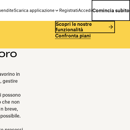
Comincia subito
 vendite
Scarica applicazione
Registrati
Accedi
Scopri le nostre
funzionalità
Confronta piani
voro
avorino in
, gestire
l
si possono
to che non
In breve,
possibile.
re processi