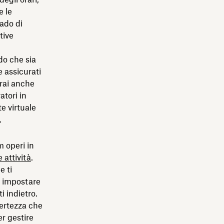
e le
ado di
tive
do che sia
 assicurati
trai anche
atori in
e virtuale
.
m operi in
 attività
.
e ti
oi impostare
 indietro.
certezza che
er gestire