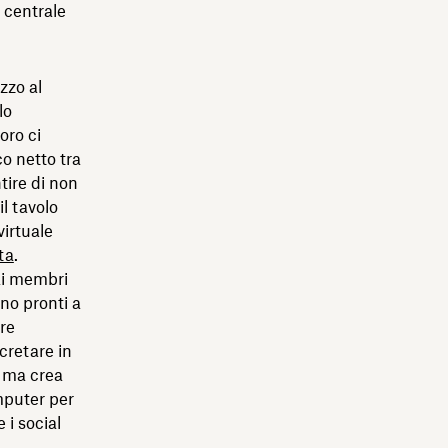
 centrale
zzo al
lo
oro ci
o netto tra
tire di non
il tavolo
virtuale
ata
.
 ai membri
no pronti a
are
cretare in
, ma crea
mputer per
 i social