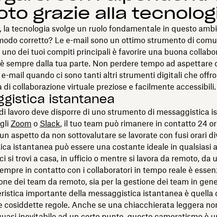
to grazie alla tecnolog
lo, la tecnologia svolge un ruolo fondamentale in questo ambi
l modo corretto? Le e-mail sono un ottimo strumento di comu
no dei tuoi compiti principali è favorire una buona collabor
 sempre dalla tua parte. Non perdere tempo ad aspettare d
 e-mail quando ci sono tanti altri strumenti digitali che offr
 di collaborazione virtuale preziose e facilmente accessibili.
gistica istantanea
i lavoro deve disporre di uno strumento di messaggistica i
gli
Zoom
o
Slack
, il tuo team può rimanere in contatto 24 or
 un aspetto da non sottovalutare se lavorate con fusi orari di
ca istantanea può essere una costante ideale in qualsiasi 
ci si trovi a casa, in ufficio o mentre si lavora da remoto, da 
mpre in contatto con i collaboratori in tempo reale è essenz
ione dei team da remoto, sia per la gestione dei team in gene
ristica importante della messaggistica istantanea è quella 
e cosiddette regole. Anche se una chiacchierata leggera no
 quasi inevitabile ad un certo punto, questo cameratismo è u