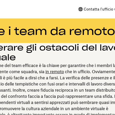
Contatta l'ufficio
re i team da remoto
rare gli ostacoli del la
uale
e del team efficace è la chiave per garantire che i membri l
iente come squadra, sia
in remoto
che in ufficio. Ovviamente
i è più facile a dirsi che a farsi. La verifica delle presenze e i
o delle tempistiche con fusi orari e intervalli di lavoro diver
ssanti. Inoltre, creare fiducia reciproca in un team distribui
del confronto faccia a faccia può rappresentare una sfida. 
ipendenti virtuali a sentirsi apprezzati può sembrare quasi im
omuovere la cultura aziendale in un ambiente virtuale è
e, è altrettanto importante essere in grado di implementa