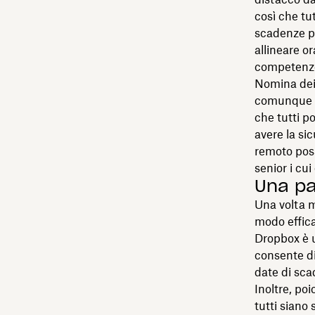
così che tut
scadenze pe
allineare or
competenze,
Nomina dei 
comunque pr
che tutti po
avere la sic
remoto poss
senior i cui
Una p
Una volta m
modo effica
Dropbox è u
consente di
date di sca
Inoltre, po
tutti siano