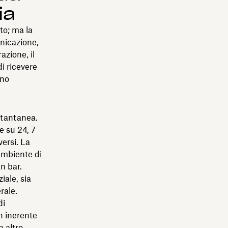
ia
to; ma la
nicazione,
azione, il
i ricevere
ono
stantanea.
e su 24, 7
versi. La
ambiente di
un bar.
iale, sia
rale.
di
n inerente
n altro