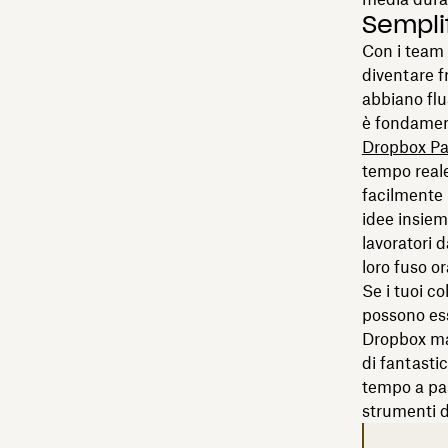
Sempli
Con i team 
diventare f
abbiano flu
è fondament
Dropbox Pa
tempo reale
facilmente 
idee insiem
lavoratori d
loro fuso or
Se i tuoi c
possono ess
Dropbox ma
di fantasti
tempo a pas
strumenti d