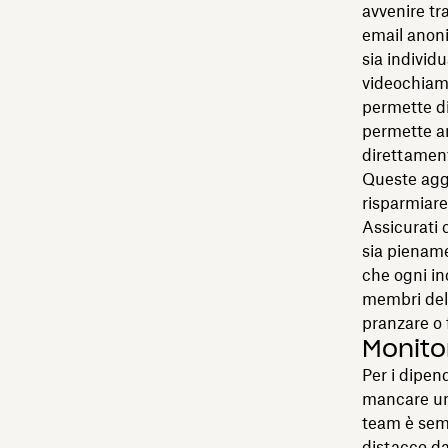
avvenire tr
email anoni
sia individ
videochiam
permette di
permette an
direttamen
Queste aggi
risparmiare
Assicurati 
sia piename
che ogni in
membri del 
pranzare o f
Monito
Per i dipen
mancare una
team è semp
distacco dal