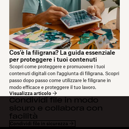
Cos’è la filigrana? La guida essenziale
per proteggere i tuoi contenuti
Scopri come proteggere e promuovere i tuoi
contenuti digitali con l’aggiunta di filigrana. Scopri
passo dopo passo come utilizzare le filigrane in
modo efficace e proteggere il tuo lavoro.
Visualizza articolo
Condividi file in modo
sicuro e collabora con
facilità
Condividi file in sicurezza