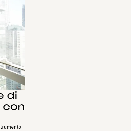
 di
 con
 strumento