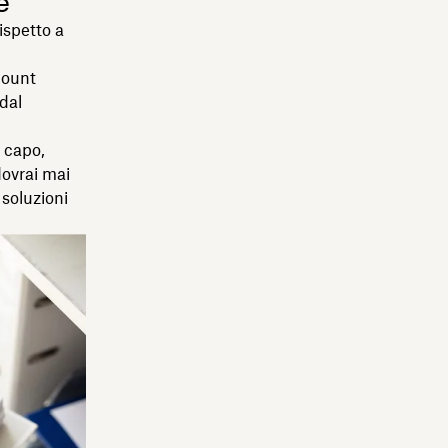
e
ispetto a
count
dal
 capo,
dovrai mai
 soluzioni