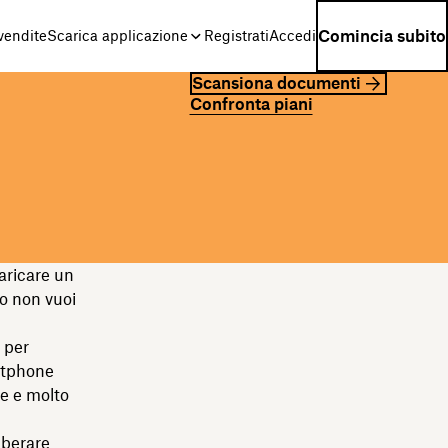
Comincia subito
 vendite
Scarica applicazione
Registrati
Accedi
Scansiona documenti
Confronta piani
aricare un
o non vuoi
 per
artphone
e e molto
iberare