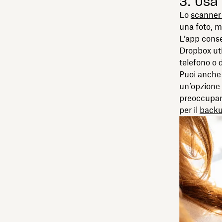
3. Usa
Lo
scanner
una foto, m
L’app conse
Dropbox uti
telefono o 
Puoi anche
un’opzione 
preoccupart
per il
backu