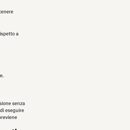
tenere
ispetto a
e.
nsione senza
di eseguire
reviene