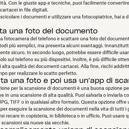
vità. Con le giuste app e tecniche, puoi facilmente convertire
rtacei in file digitali.
ascicolare i documenti e utilizzare una fotocopiatrice, hai a 
tta una foto del documento
la fotocamera del telefono e scattare una foto del documen
odi più semplici, ma presenta alcuni svantaggi. Innanzitutt
te sicuro. In secondo luogo, potrebbe essere difficile usar
olo sul telefono su più dispositivi. Inoltre, è più difficile otte
alta qualità dei documenti cartacei. Alla fine, rischi addirit
po per realizzare lo scatto perfetto.
tta una foto e poi usa un’app di sc
ione per la scansione di documenti è una buona opzione pe
 in una scansione di alta qualità. Puoi salvarla o inviarla co
PG, TIFF o in qualsiasi altro formato. Questa opzione offre 
per eseguire la scansione dei documenti nella vita di tutti i g
i recare in copisteria, in biblioteca o in ufficio. Puoi usare 
scansioni sia nuove sia vecchie.