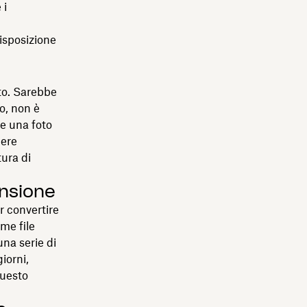
 i
disposizione
to. Sarebbe
o, non è
e una foto
nere
tura di
ansione
r convertire
me file
una serie di
iorni,
questo