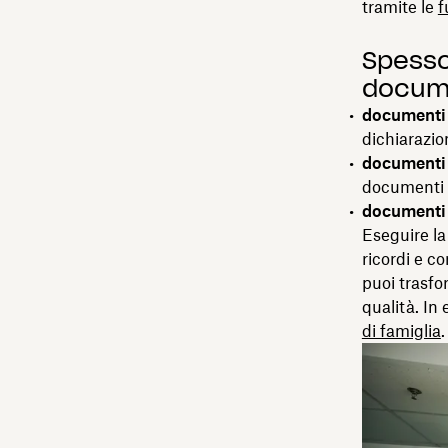
tramite le
f
Spesso
docume
documenti 
dichiarazion
documenti 
documenti r
documenti
Eseguire la
ricordi e c
puoi trasfo
qualità. In 
di famiglia
.