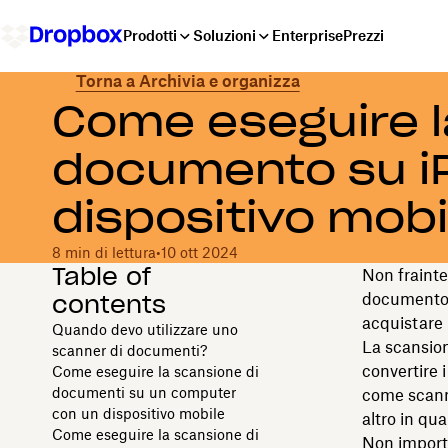
Prodotti
Soluzioni
Enterprise
Prezzi
Torna a Archivia e organizza
Come eseguire l
documento su i
dispositivo mobi
8 min di lettura
•
10 ott 2024
Table of
Non frainte
contents
documento c
acquistare
Quando devo utilizzare uno
La scansion
scanner di documenti?
convertire 
Come eseguire la scansione di
documenti su un computer
come scanne
con un dispositivo mobile
altro in qu
Come eseguire la scansione di
Non importa