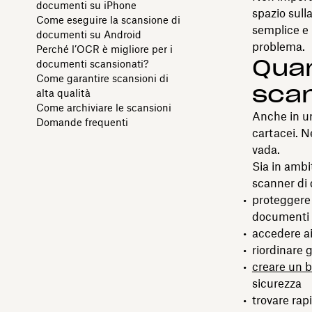
documenti su iPhone
spazio sull
Come eseguire la scansione di
semplice e 
documenti su Android
problema.
Perché l’OCR è migliore per i
Quan
documenti scansionati?
Come garantire scansioni di
sca
alta qualità
Come archiviare le scansioni
Anche in un
Domande frequenti
cartacei. 
vada.
Sia in ambi
scanner di
proteggere 
documenti l
accedere ai
riordinare g
creare un b
sicurezza
trovare rap