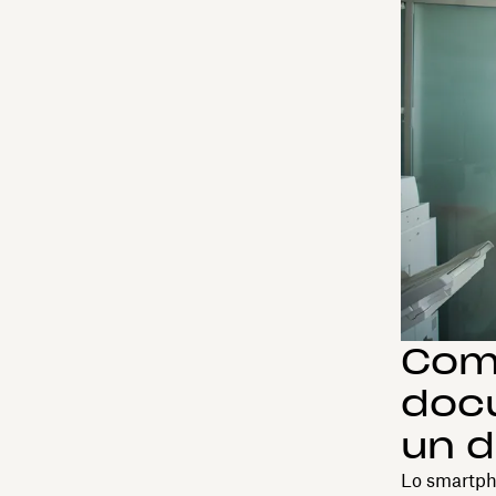
Come
doc
un d
Lo smartpho