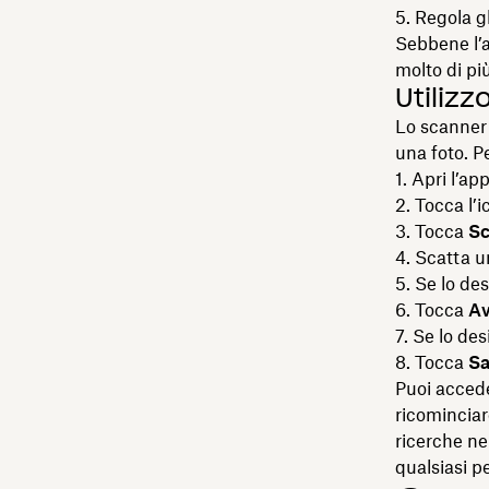
Regola gl
Sebbene l’
molto di più
Utiliz
Lo scanner 
una foto. Pe
Apri l’app
Tocca l’i
Tocca
Sc
Scatta u
Se lo des
Tocca
Av
Se lo des
Tocca
Sa
Puoi accede
ricominciar
ricerche n
qualsiasi pe