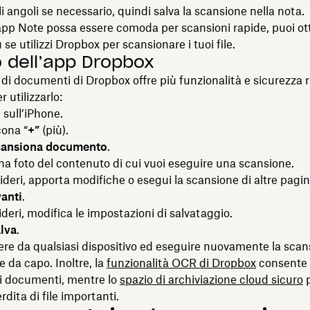
i angoli se necessario, quindi salva la scansione nella nota.
app Note possa essere comoda per scansioni rapide, puoi ot
 se utilizzi Dropbox per scansionare i tuoi file.
zo dell’app Dropbox
di documenti di Dropbox offre più funzionalità e sicurezza r
r utilizzarlo:
 sull’iPhone.
cona “
+”
(più).
ansiona documento
.
na foto del contenuto di cui vuoi eseguire una scansione.
ideri, apporta modifiche o esegui la scansione di altre pagin
anti
.
ideri, modifica le impostazioni di salvataggio.
lva
.
re da qualsiasi dispositivo ed eseguire nuovamente la sca
e da capo. Inoltre, la
funzionalità OCR di Dropbox
consente 
ei documenti, mentre lo
spazio di archiviazione cloud sicuro
p
rdita di file importanti.