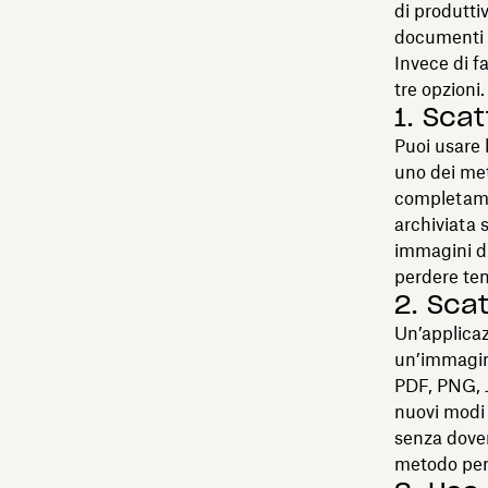
di produtti
documenti ca
Invece di f
tre opzioni.
1. Sca
Puoi usare 
uno dei met
completamen
archiviata s
immagini di 
perdere tem
2. Sca
Un’applicaz
un’immagine
PDF, PNG, J
nuovi modi 
senza dovers
metodo per 