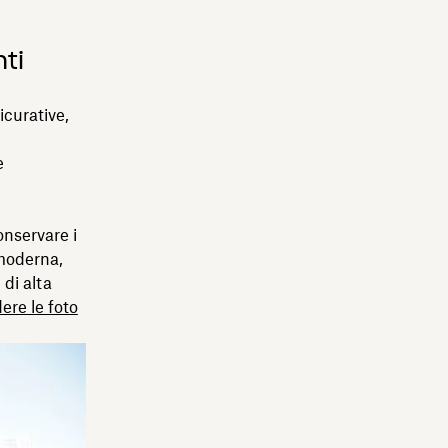
ti
icurative,
e
onservare i
 moderna,
di alta
ere le foto