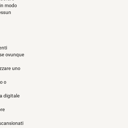
 in modo
Nessun
enti
nse ovunque
izzare uno
o o
 digitale
ore
scansionati