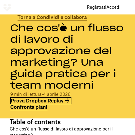
Registrati
Accedi
Torna a Condividi e collabora
Che cos'è un flusso
di lavoro di
approvazione del
marketing? Una
guida pratica per i
team moderni
9 min di lettura
•
4 aprile 2026
Prova Dropbox Replay
Confronta piani
Table of contents
Che cos'è un flusso di lavoro di approvazione per il