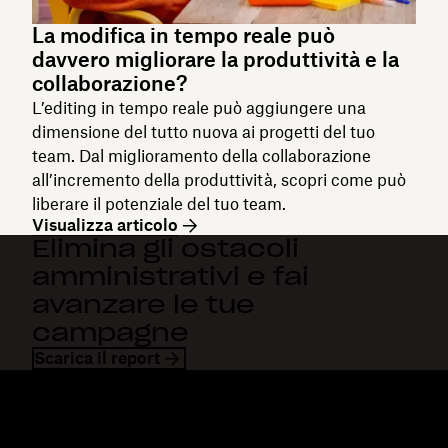
La modifica in tempo reale può
davvero migliorare la produttività e la
collaborazione?
L’editing in tempo reale può aggiungere una
dimensione del tutto nuova ai progetti del tuo
team. Dal miglioramento della collaborazione
all’incremento della produttività, scopri come può
liberare il potenziale del tuo team.
Visualizza articolo
Elimina gli ostacoli
amministrativi e fai
avanzare le tue
campagne
Scarica il report
Dropbox
Prodotti
Applicazione desktop
Plus
App mobile
Professional