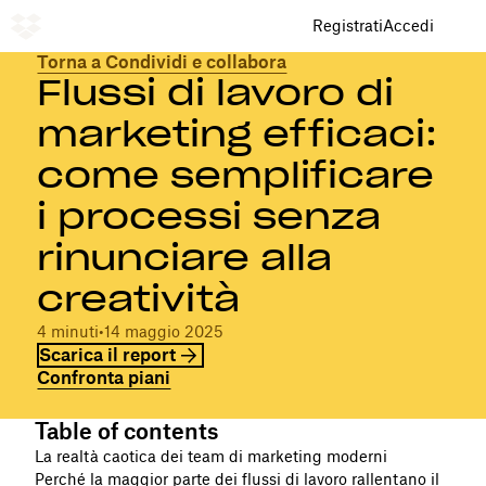
Registrati
Accedi
Torna a Condividi e collabora
Flussi di lavoro di
marketing efficaci:
come semplificare
i processi senza
rinunciare alla
creatività
4 minuti
•
14 maggio 2025
Scarica il report
Confronta piani
Table of contents
La realtà caotica dei team di marketing moderni
Perché la maggior parte dei flussi di lavoro rallentano il