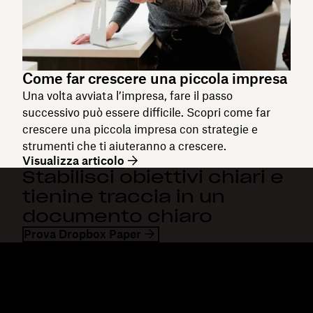
Come far crescere una piccola impresa
Una volta avviata l’impresa, fare il passo
successivo può essere difficile. Scopri come far
crescere una piccola impresa con strategie e
strumenti che ti aiuteranno a crescere.
Visualizza articolo
Stabilisci obiettivi chiari e
tienine traccia in un
documento chiaro
Prova Dropbox Paper
Dropbox
Prodotti
Applicazione desktop
Plus
App mobile
Professional
Integrazioni
Business
Funzioni
Enterprise