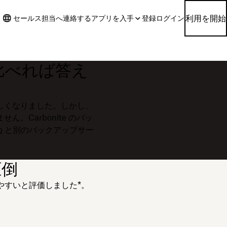
利用を開始
セールス担当へ連絡する
アプリを入手
登録
ログイン
e：比べれば答え
しくなりました。しかし、
。Carbonite のバッ
p
と別のバックアップサー
。
圧倒
的で使いやすいと評価しました*。