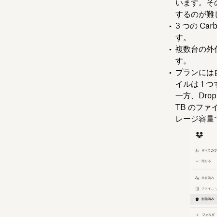
います。その
するのが難
3 つの C
す。
複数台の外
す。
プランには
イルは 1
一方、Dro
TB のフ
レージ容量