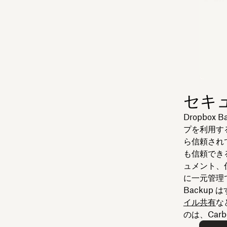
セキ
Dropbo
プを利用す
ら信頼されて
も信頼でき
ュメント、
に一元管理
Backup
イル共有
な
のは、Carb