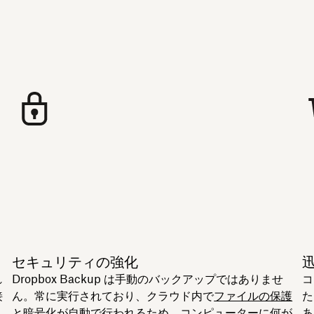
セキュリティの強化
れ
Dropbox Backup は手動のバックアップではありませ
コ
接
ん。常に実行されており、クラウド内で
ファイルの保護
た
ま
と暗号化
が自動で行われるため、コンピューターに何が
あ