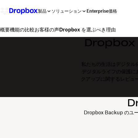
製品
ソリューション
Enterprise
価格
機能の比較
お客様の声
Dropbox を選ぶべき理由
概要
Dropbox
私たちの生活はデジタル
デジタルライフの保護におい
クアップに関するレビュ
D
Dropbox Backup 