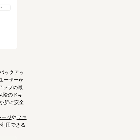
なバックアッ
ユーザーか
クアップの最
保険のドキ
 か所に安全
レージ
や
ファ
で利用できる