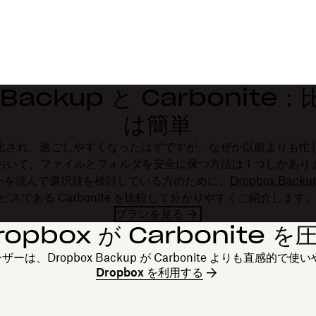
 Backup と Carbonit
は簡単
化され、過ごしやすくなったはずですが、なぜか以前よりも忙
て、ファイルとフォルダを安全に保つ方法は 1 つしかありません
ーを読んで選択肢を検討している方のために、
Dropbox Backu
ビスである Carbonite を比較して分かりやすくご紹介します
プランを見る
ropbox が Carbonite を
のユーザーは、Dropbox Backup が Carbonite よりも直感
Dropbox を利用する