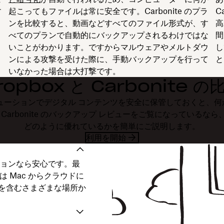
す
起こってもファイルは常に安全です。Carbonite のプラ
C
ンを比較すると、動画などすべてのファイル形式が、す
高
べてのプランで自動的にバックアップされるわけではな
間
いことがわかります。ですからマルウェアやメルトダウ
し
ンによる攻撃を受けた際に、手動バックアップを行って
と
いなかった場合は大打撃です。
ropbox と Carbonite の
ューションでデジタル コンテンツを安全に保管しておくと、
rbonite のバックアップ レビューをご覧になっているなら、こ
どのように優れているかを簡単にご説明します。
利用を開始
ーションなら安心です。最
たは Mac からクラウドに
を含むさまざまな場所か