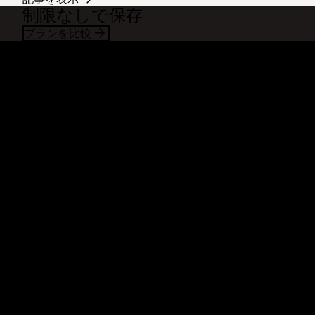
制限なしで保存
プランを比較
Dropbox
製品
デスクトップ アプリ
Plus
モバイル アプリ
Professional
インテグレーション
Business
機能
Enterprise
ソリューション
Dash
セキュリティ
DocSend
先行アクセス
Dropbox Sign
テンプレート
Reclaim.ai
無料ツール
プラン
製品の最新情報
機能
サポート
大容量ファイルの送信
ヘルプセンター
長い動画の送信
お問い合わせ
クラウド ストレージに写真を
プライバシーと利用規約
保存
Cookie ポリシー
安全なファイル転送
Cookie と CCPA の設定
クラウド バックアップ
AI 原則