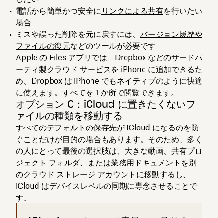
電話から簡単かつ安全に
リンクによる共有
を行いたい
場合
ミスや誤った削除を元に戻すには、
バージョン履歴や
ファイルの復元
などのツールが必要です
Apple の Files アプリでは、
Dropbox
などのサードパ
ーティ製クラウド サービスを iPhone に追加できるた
め、Dropbox は iPhone でもネイティブのように快適
に使えます。すべてを 1 か所で閲覧できます。
オプション C：iCloud に置きたくないフ
ァイルの種類を移動する
すべてのデフォルトの保存先が iCloud になるのを防
ぐことだけが目的の場合もあります。そのため、多く
の人にとって最後の選択肢は、大きな動画、共有プロ
ジェクト フォルダ、または業務用ドキュメントを別
のクラウド ストレージ アカウントに移動するし、
iCloud はデバイスレベルの同期に専念させることで
す。