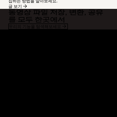
집하는 방법을 알아보세요.
글 보기
동영상 파일 저장, 변환, 공유
를 모두 한곳에서
우리의 기능을 탐색해보세요
Dropbox
제품
데스크톱 앱
Plus
모바일 앱
Professional
통합
Business
기능
Enterprise
솔루션
Dash
보안
DocSend
미리 체험하기
Dropbox Sign
템플릿
Reclaim.ai
무료 도구
요금제
제품 업데이트
기능
지원
대용량 파일 전송
도움말 센터
긴 동영상 전송
문의하기
클라우드 사진 스토리지
개인정보처리방침 및 이용약관