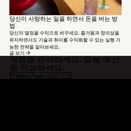
당신이 사랑하는 일을 하면서 돈을 버는 방
법
당신의 열정을 수익으로 바꾸세요. 즐거움과 창의성을
유지하면서도 기술과 취미를 수익화할 수 있는 실행 가
능한 전략을 알아보세요.
글 보기
재정을 관리하세요. 오늘 예산
을 작성하세요.
Dropbox Paper 체험하기
Dropbox
제품
데스크톱 앱
Plus
모바일 앱
Professional
통합
Business
기능
Enterprise
솔루션
Dash
보안
DocSend
미리 체험하기
Dropbox Sign