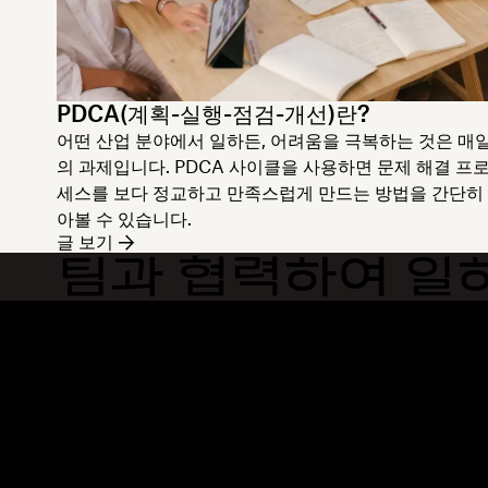
PDCA(계획-실행-점검-개선)란?
어떤 산업 분야에서 일하든, 어려움을 극복하는 것은 매
의 과제입니다. PDCA 사이클을 사용하면 문제 해결 프
세스를 보다 정교하고 만족스럽게 만드는 방법을 간단히
아볼 수 있습니다.
글 보기
팀과 협력하여 일
Dropbox
제품
데스크톱 앱
Plus
모바일 앱
Professional
통합
Business
기능
Enterprise
솔루션
Dash
보안
DocSend