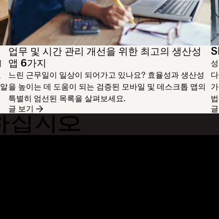
업무 및 시간 관리 개선을 위한 최고의 생산성
S
앱 6가지
일
성
로
느린 근무일이 일상이 되어가고 있나요? 효율성과 생산성
다
 알
을 높이는 데 도움이 되는 검증된 모바일 및 데스크톱 앱의
가
특별히 엄선된 목록을 살펴보세요.
법
글 보기
글
하십시오
기능
지원
관
대용량 파일 전송
도움말 센터
블
긴 동영상 전송
문의하기
이
클라우드 사진 스토리지
개인정보처리방침 및 이용약관
고
안전한 파일 전송
쿠키 정책
자
클라우드 백업
쿠키 및 CCPA 환경설정
개
PDF 편집
AI 원칙
커