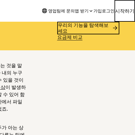
시작하기
영업팀에 문의
앱 받기
가입
로그인
우리의 기능을 탐색해보
세요
요금제 비교
는 것을 말
 내의 누구
수 있을 것이
현상
이 발생하
 수 있어 함
간에서 파일
없죠.
두가 아는 상
 다루는 팀에