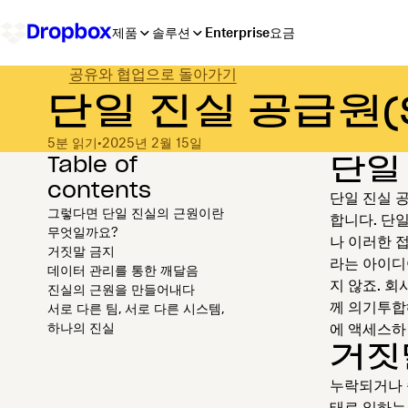
제품
솔루션
Enterprise
요금
공유와 협업으로 돌아가기
단일 진실 공급원(
5분 읽기
•
2025년 2월 15일
Table of
단일
contents
단일 진실 
그렇다면 단일 진실의 근원이란
합니다. 단
무엇일까요?
나 이러한 
거짓말 금지
라는 아이디
데이터 관리를 통한 깨달음
지 않죠. 
진실의 근원을 만들어내다
께 의기투합
서로 다른 팀, 서로 다른 시스템,
하나의 진실
에 액세스하
거짓
누락되거나 
태로 일하는