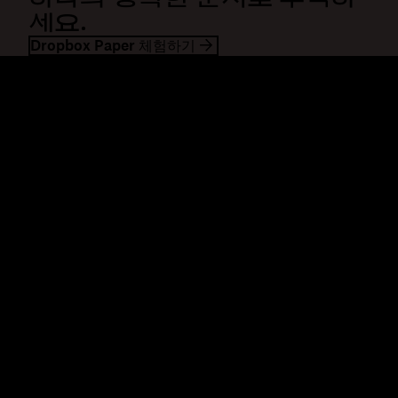
세요.
Dropbox Paper 체험하기
Dropbox
제품
데스크톱 앱
Plus
모바일 앱
Professional
통합
Business
기능
Enterprise
솔루션
Dash
보안
DocSend
미리 체험하기
Dropbox Sign
템플릿
Reclaim.ai
무료 도구
요금제
제품 업데이트
기능
지원
대용량 파일 전송
도움말 센터
긴 동영상 전송
문의하기
클라우드 사진 스토리지
개인정보처리방침 및 이용약관
안전한 파일 전송
쿠키 정책
클라우드 백업
쿠키 및 CCPA 환경설정