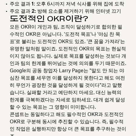
주요 결과 1
: 오후 6시까지 저녁 식사를 위해 집에 도착
주요 결과 2:
방해 요소를 제거하기 위해 인터넷 끄기
도전적인 OKR이란?
모든 OKR이 개인과 팀, 조직이 달성하기로 합의한 필
수적인 OKR은 아닙니다. '도전적 목표'나 '야심 찬 목
표'로 불리는 도전적인 OKR도 있죠. '큰 꿈을 가져라'는
유명한 말처럼 말이죠. 도전적인 OKR의 목표는 현실적
이지 않아도 됩니다. 실제로 목표를 달성하는 것보다 개
인과 팀의 한계를 뛰어넘는 것에 의의를 두기 때문이죠.
Google의 공동 창업자 Larry Page는 "말도 안 되는 야
심찬 목표를 세우면 이를 달성하지 못한다고 해도 여전
히 무언가 굉장한 것을 달성하게 될 것이다"라고 말했
습니다. 실패할 거라고 예단하지 마세요. 대신 능력의
한계를 극복하겠다는 자세로 임하세요. 대개 쉽게 달성
할 수 있는 목표는 그 영향이 미미합니다.
콘셉트는 동일하다고 해도 필수적인 OKR과 도전적인
OKR로 구분해 동시에 추진할 수 있습니다. 즉, 필수적
인 작업은 실행하지만 항상 더 큰 목표를 추구하는 것이
죠.