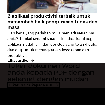
6 aplikasi produktiviti terbaik untuk
menambah baik pengurusan tugas dan
masa
Hari kerja yang perlahan mula menjadi setiap hari
anda? Terokai senarai susun atur khas kami bagi
aplikasi mudah alih dan desktop yang telah dicuba
dan diuji untuk meningkatkan kecekapan dan
produktiviti.
Lihat artikel
Tukar dokumen Word
anda kepada PDF dengan
selamat dengan mudah
Tukar DOCX kepada PDF
Dropbox
Produk
Apl desktop
Plus
Apl mudah alih
Professional