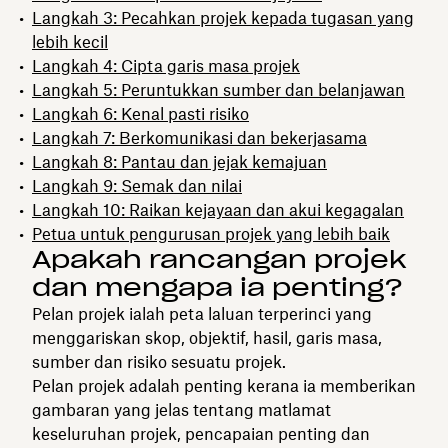
Langkah 3: Pecahkan projek kepada tugasan yang
lebih kecil
Langkah 4: Cipta garis masa projek
Langkah 5: Peruntukkan sumber dan belanjawan
Langkah 6: Kenal pasti risiko
Langkah 7: Berkomunikasi dan bekerjasama
Langkah 8: Pantau dan jejak kemajuan
Langkah 9: Semak dan nilai
Langkah 10: Raikan kejayaan dan akui kegagalan
Petua untuk pengurusan projek yang lebih baik
Apakah rancangan projek
dan mengapa ia penting?
Pelan projek ialah peta laluan terperinci yang
menggariskan skop, objektif, hasil, garis masa,
sumber dan risiko sesuatu projek.
Pelan projek adalah penting kerana ia memberikan
gambaran yang jelas tentang matlamat
keseluruhan projek, pencapaian penting dan