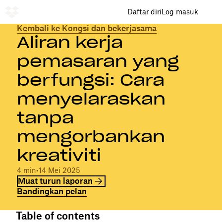
Daftar diri
Log masuk
Kembali ke Kongsi dan bekerjasama
Aliran kerja
pemasaran yang
berfungsi: Cara
menyelaraskan
tanpa
mengorbankan
kreativiti
4 min
•
14 Mei 2025
Muat turun laporan
Bandingkan pelan
Table of contents