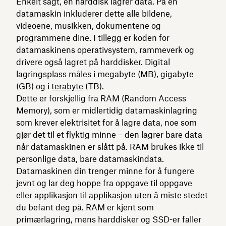
Enkelt sagt, en harddisk lagrer data. På en
datamaskin inkluderer dette alle bildene,
videoene, musikken, dokumentene og
programmene dine. I tillegg er koden for
datamaskinens operativsystem, rammeverk og
drivere også lagret på harddisker. Digital
lagringsplass måles i megabyte (MB), gigabyte
(GB) og i
terabyte
(TB).
Dette er forskjellig fra RAM (Random Access
Memory), som er midlertidig datamaskinlagring
som krever elektrisitet for å lagre data, noe som
gjør det til et flyktig minne – den lagrer bare data
når datamaskinen er slått på. RAM brukes ikke til
personlige data, bare datamaskindata.
Datamaskinen din trenger minne for å fungere
jevnt og lar deg hoppe fra oppgave til oppgave
eller applikasjon til applikasjon uten å miste stedet
du befant deg på. RAM er kjent som
primærlagring, mens harddisker og SSD-er faller