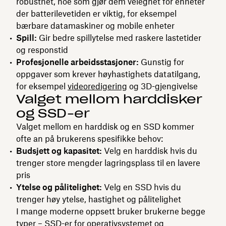
robusthet, noe som gjør dem velegnet for enheter
der batterilevetiden er viktig, for eksempel
bærbare datamaskiner og mobile enheter
Spill:
Gir bedre spillytelse med raskere lastetider
og responstid
Profesjonelle arbeidsstasjoner:
Gunstig for
oppgaver som krever høyhastighets datatilgang,
for eksempel
videoredigering
og 3D-gjengivelse
Valget mellom harddisker
og SSD-er
Valget mellom en harddisk og en SSD kommer
ofte an på brukerens spesifikke behov:
Budsjett og kapasitet:
Velg en harddisk hvis du
trenger store mengder lagringsplass til en lavere
pris
Ytelse og pålitelighet:
Velg en SSD hvis du
trenger høy ytelse, hastighet og pålitelighet
I mange moderne oppsett bruker brukerne begge
typer – SSD-er for operativsystemet og