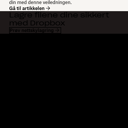
din med denne veiledningen.
Gå til artikkelen
Lagre filene dine sikkert
med Dropbox
Prøv nettskylagring
Dropbox
Produkter
Skrivebordsapp
Plus
Mobilapp
Professional
Integrering
Business
Funksjoner
Enterprise
Løsninger
Dash
Sikkerhet
DocSend
Tidlig tilgang
Dropbox Sign
Maler
Reclaim.ai
Gratis verktøy
Abonnementer
Produktoppdateringer
Funksjoner
Støtte
Send store filer
Hjelpesenter
Send store videoer
Kontakt oss
Laging av bilder i nettsky
Personvern og vilkår