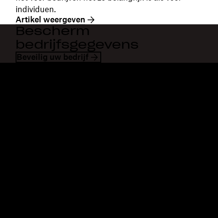
individuen.
Artikel weergeven
Bescherm
bedrijfsgegevens
Beveilig uw bedrijf
Dropbox
Producten
Desktopapp
Plus
Mobiele app
Professional
Integraties
Business
Functies
Enterprise
Oplossingen
Dash
Beveiliging
DocSend
Vroege toegang
Dropbox Sign
Sjablonen
Reclaim.ai
Gratis tools
Abonnementen
Productupdates
Functies
Support
Grote bestanden verzenden
Helpcentrum
Lange video's verzenden
Contact