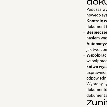
dok
Podczas wy
nowego sys
Kontrolę we
dokument i 
Bezpieczeń
hasłem wa
Automatyz
jak tworzen
Współprac
współpraco
Łatwe wysz
usprawnion
odpowiedni
Wybrany sy
dokumentów,
dokumenta
Zuni