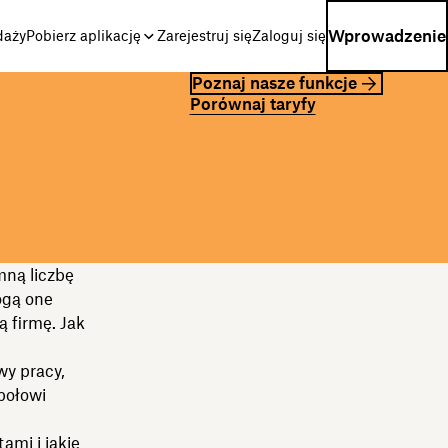
Wprowadzenie
daży
Pobierz aplikację
Zarejestruj się
Zaloguj się
Poznaj nasze funkcje
Porównaj taryfy
mną liczbę
ogą one
 firmę. Jak
y pracy,
połowi
ami i jakie