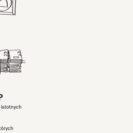
?
 istotnych
tórych