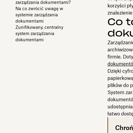
zarządzania dokumentami?
korzyści p
Na co zwrócić uwagę w
znalezienie
systemie zarządzania
Co t
dokumentami
Zunifikowany, centralny
dok
system zarządzania
dokumentami
Zarządzani
archiwizow
firmie. Dot
dokumentó
Dzięki cyf
papierkową 
plików do 
System zar
dokumentów 
udostępnia
łatwo dost
Chroń