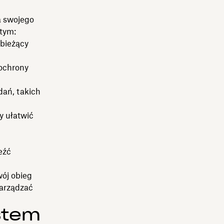
a swojego
tym:
 bieżący
 ochrony
dań, takich
y ułatwić
eźć
ój obieg
zarządzać
stem