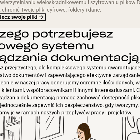
uwierzytelnianiu wieloskładnikowemu i szyfrowaniu plików 
chronić Twoje pliki cyfrowe, foldery i dane.
ecz swoje pliki
zego potrzebujesz
rowego systemu
ządzania dokumentacją
sz przejrzystego, ale kompleksowego systemu gwarantując
stwo dokumentów i zapewniającego efektywne zarządzanie
ecnie w naszej pracy generujemy ogromne ilości danych, 
z klientami, współpracownikami i innymi interesariuszami. 
ządzania dokumentacją pomaga zachować dostępność plik
a jednocześnie zapewnić ich bezpieczeństwo, gdy tworzymy
iamy je w ramach naszych przepływów pracy i projektów.