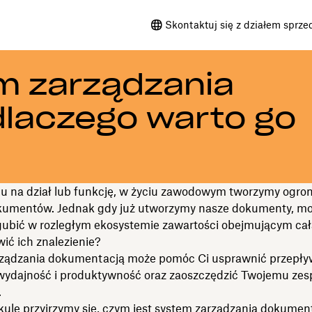
Skontaktuj się z działem sprze
em zarządzania
dlaczego warto go
u na dział lub funkcję, w życiu zawodowym tworzymy ogro
okumentów. Jednak gdy już utworzymy nasze dokumenty, m
zgubić w rozległym ekosystemie zawartości obejmującym całą
ić ich znalezienie?
ządzania dokumentacją może pomóc Ci usprawnić przepływ
wydajność i produktywność oraz zaoszczędzić Twojemu zes
.
ule przyjrzymy się, czym jest system zarządzania dokument