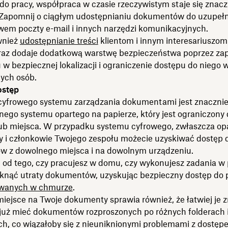
do pracy, współpraca w czasie rzeczywistym staje się znacz
. Zapomnij o ciągłym udostępnianiu dokumentów do uzupełn
wem poczty e-mail i innych narzędzi komunikacyjnych.
wnież
udostępnianie treści
klientom i innym interesariuszom
raz dodaje dodatkową warstwę bezpieczeństwa poprzez zap
 bezpiecznej lokalizacji i ograniczenie dostępu do niego 
nych osób.
ostęp
cyfrowego systemu zarządzania dokumentami jest znacznie 
lnego systemu opartego na papierze, który jest ograniczony 
 lub miejsca. W przypadku systemu cyfrowego, zwłaszcza op
y i członkowie Twojego zespołu możecie uzyskiwać dostęp 
 z dowolnego miejsca i na dowolnym urządzeniu.
 od tego, czy pracujesz w domu, czy wykonujesz zadania w 
knąć utraty dokumentów, uzyskując bezpieczny dostęp do 
wanych w chmurze
.
iejsce na Twoje dokumenty sprawia również, że łatwiej je 
 już mieć dokumentów rozproszonych po różnych folderach 
ch, co wiązałoby się z nieuniknionymi problemami z dostęp