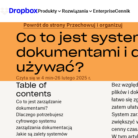
Produkty
Rozwiązania
Enterprise
Cennik
Powrót do strony Przechowuj i organizuj
Co to jest syst
dokumentami i 
używać?
Czyta się w 4 min
•
26 lutego 2025 r.
Table of
Bez względ
contents
plików i d
łatwo się 
Co to jest zarządzanie
zatem ułatw
dokumentami?
System zar
Dlaczego potrzebujesz
cyfrowego systemu
zwiększyć 
zarządzania dokumentacją
cenny czas
Jakie są zalety systemów
W tym artyk