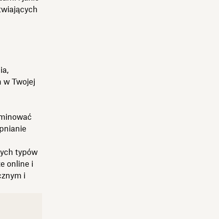
twiających
ia,
h w Twojej
iminować
pnianie
nych typów
 online i
cznym i