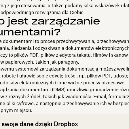
łyną z jego stosowania, a także podamy kilka wskazówek uła
 odpowiedniego rozwiązania dla Ciebie.
o jest zarządzanie
umentami?
e dokumentami to proces przechwytywania, przechowywan
ania, śledzenia i odzyskiwania dokumentów elektronicznyc
yczy to plików PDF, plików z edytora tekstu, filmów i
skanów
w papierowych
, takich jak paragony.
rowemu systemowi zarządzania dokumentacją możesz wyel
robotę i ułatwić sobie
edycję treści, np. plików PDF,
udostę
podpisów elektronicznych i inne ważne procesy biznesowe.
ządzania dokumentami (DMS) umożliwia gromadzenie róż
z różnych źródeł, takich jak wiadomości e-mail, formularze
ne pliki cyfrowe, a następnie przechowywanie ich w bezpie
ępnym miejscu.
 swoje dane dzięki Dropbox