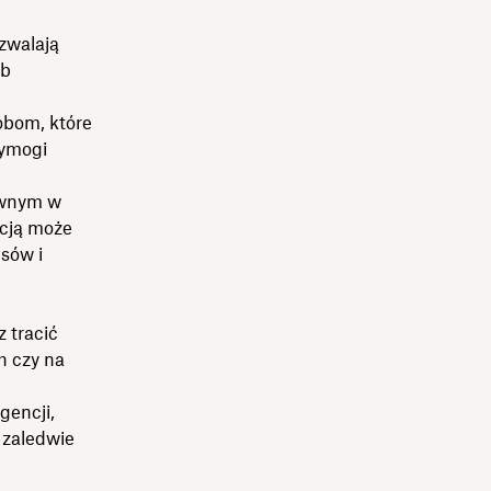
ozwalają
ób
obom, które
wymogi
awnym w
acją może
sów i
 tracić
h czy na
gencji,
 zaledwie