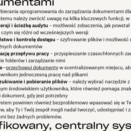
umentami
bierania oprogramowania do zarządzania dokumentami dl
temu należy zwrócić uwagę na kilka kluczowych funkcji, w 
rsji i ścieżkę audytu
– możliwość zobaczenia, jak powstał
czym się różni od wcześniejszych wersji
stwo i kontrolę dostępu
– szyfrowanie plików i możliwość
żnych dokumentów
ację przepływu pracy
– przyspieszanie czasochłonnych za
ie folderów i zarządzanie nimi
a
—
przechowuj dokumenty
w scentralizowanym miejscu, ab
wnikom jednoczesną pracę nad plikami
ukiwanie i pobieranie plików
– należy wybrać narzędzie z
ym środowiskiem użytkownika, które również pomaga znal
 dokument, gdy jest potrzebny
stem powinien również bezproblemowo wpasować się w Tw
 aby Ty i Twój zespół mogli nadal tworzyć, udostępniać i 
mi bez żadnych problemów.
fikowany, centralny sy