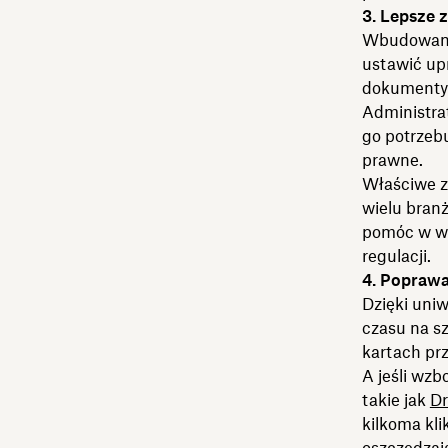
3. Lepsze 
Wbudowane 
ustawić upr
dokumenty 
Administra
go potrzebu
prawne.
Właściwe z
wielu bran
pomóc w wy
regulacji.
4. Poprawa
Dzięki uni
czasu na sz
kartach pr
A jeśli wzb
takie jak
Dr
kilkoma kli