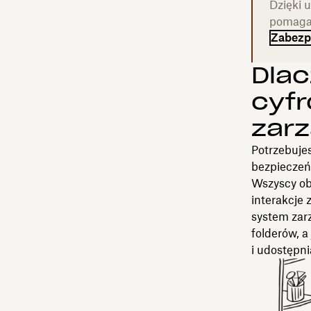
Dzięki 
pomaga 
Zabezpi
Dlac
cyf
zar
Potrzebuje
bezpieczeń
Wszyscy ob
interakcje 
system zar
folderów, 
i udostępn