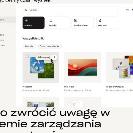
c cenny czas i wysiłek.
co zwrócić uwagę w
emie zarządzania