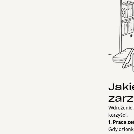
Jaki
zar
Wdrożenie 
korzyści.
1. Praca z
Gdy członko