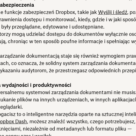
zabezpieczenia
funkcje zabezpieczeń Dropbox, takie jak
Wyślij i śledź
, p
awnienia dostępu i monitorować, kiedy, gdzie i w jaki spos
były przeglądane, edytowane i udostępniane.
torzy mogą udzielać dostępu do dokumentów wyłącznie os
ją, chroniąc w ten sposób poufne informacje i spełniając 
arządzanie dokumentacją staje się również wymogiem pr
żach, co oznacza, że solidny system zarządzania dokument
kazaniu audytorom, że przestrzegasz odpowiednich przepi
 wydajności i produktywności
wersalnemu systemowi zarządzania dokumentami nie musisz
ukanie plików na innych urządzeniach, w innych aplikacjac
zeglądarki.
ogacisz to o inteligentne narzędzia oparte na sztucznej inteli
opbox Dash
, możesz znaleźć wszystko, czego potrzebujesz,
knięciami, niezależnie od metadanych lub formatu pliku —