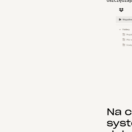
oszczędzają
Na 
syst