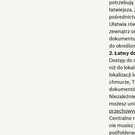
potrzebują 
łatwiejsza
pośrednict
Ułatwia ró
zewnątrz o
dokumentu w
do określo
2. Łatwy d
Dostęp do 
niż do loka
lokalizacji
chmurze, T
dokumentów
Niezależnie
możesz uni
przechowy
Centralne m
nie musisz
podfoldera