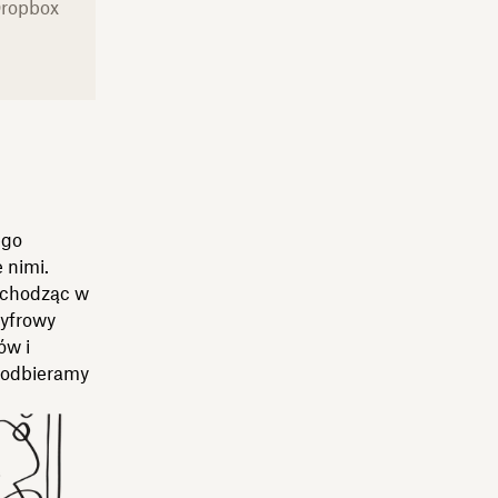
Dropbox
ego
 nimi.
wchodząc w
Cyfrowy
ów i
, odbieramy