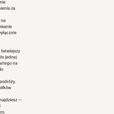
nie
ienia za
 na
isanie
wyłącznie
łatwiejszy
do jednej
artego na
do
podróży,
plików
znajdziesz —
i
em.