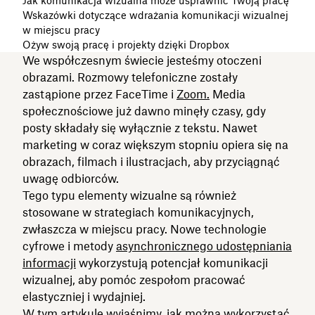
Jak komunikacja wizualna może usprawnić Twoją pracę
Wskazówki dotyczące wdrażania komunikacji wizualnej
w miejscu pracy
Ożyw swoją pracę i projekty dzięki Dropbox
We współczesnym świecie jesteśmy otoczeni
obrazami. Rozmowy telefoniczne zostały
zastąpione przez FaceTime i
Zoom.
Media
społecznościowe już dawno minęły czasy, gdy
posty składały się wyłącznie z tekstu. Nawet
marketing w coraz większym stopniu opiera się na
obrazach, filmach i ilustracjach, aby przyciągnąć
uwagę odbiorców.
Tego typu elementy wizualne są również
stosowane w strategiach komunikacyjnych,
zwłaszcza w miejscu pracy. Nowe technologie
cyfrowe i metody
asynchronicznego udostępniania
informacji
wykorzystują potencjał komunikacji
wizualnej, aby pomóc zespołom pracować
elastyczniej i wydajniej.
W tym artykule wyjaśnimy, jak można wykorzystać