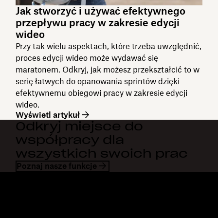
Jak stworzyć i używać efektywnego
przepływu pracy w zakresie edycji
wideo
Przy tak wielu aspektach, które trzeba uwzględnić,
proces edycji wideo może wydawać się
maratonem. Odkryj, jak możesz przekształcić to w
serię łatwych do opanowania sprintów dzięki
efektywnemu obiegowi pracy w zakresie edycji
wideo.
Wyświetl artykuł
Odkryj miejsce do
współpracy dla
wszystkich swoich prac
Poznaj nasze funkcje
Dropbox
Produkty
Aplikacja komputerowa
Plus
Aplikacja mobilna
Professional
Integracje
Business