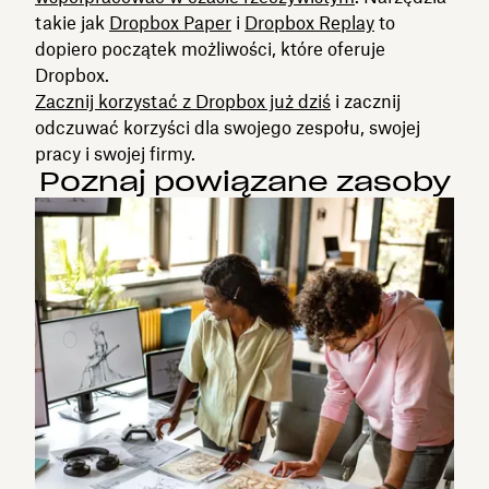
takie jak
Dropbox Paper
i
Dropbox Replay
to
dopiero początek możliwości, które oferuje
Dropbox.
Zacznij korzystać z Dropbox już dziś
i zacznij
odczuwać korzyści dla swojego zespołu, swojej
pracy i swojej firmy.
Poznaj powiązane zasoby