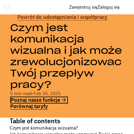
Zarejestruj się
Zaloguj się
Powrót do udostępniania i współpracy
Czym jest
komunikacja
wizualna i jak może
zrewolucjonizować
Twój przepływ
pracy?
5 min read
•
Feb 26, 2025
Poznaj nasze funkcje
Porównaj taryfy
Table of contents
Czym jest komunikacja wizualna?