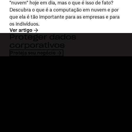
"nuvem" hoje em dia, mas o que é isso de fato?
Descubra o que é a computação em nuvem e por
que ela é tão importante para as empresas e para
os indivíduos.
Ver artigo
Proteger dados
corporativos
Proteja seu negócio
Dropbox
Produtos
Aplicativo para desktop
Plus
Aplicativos móveis
Professional
Integrações
Business
Recursos
Enterprise
Soluções
Dash
Segurança
DocSend
Acesso antecipado
Dropbox Sign
Modelos
Reclaim.ai
Ferramentas gratuitas
Planos
Atualizações sobre produtos
Recursos
Atendimento