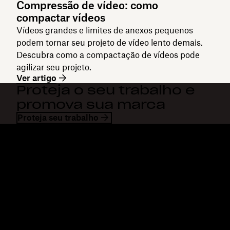
Compressão de vídeo: como
compactar vídeos
Vídeos grandes e limites de anexos pequenos
podem tornar seu projeto de vídeo lento demais.
Descubra como a compactação de vídeos pode
agilizar seu projeto.
Ver artigo
Proteja o seu trabalho e
promova sua marca
Proteja seu trabalho
Dropbox
Produtos
Aplicativo para desktop
Plus
Aplicativos móveis
Professional
Integrações
Business
Recursos
Enterprise
Soluções
Dash
Segurança
DocSend
Acesso antecipado
Dropbox Sign
Modelos
Reclaim.ai