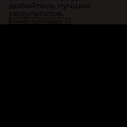
добейтесь лучших
результатов.
команды турбонаддува
Dropbox
Продукты
Программа для
Plus
компьютера
Professional
Мобильное приложение
Business
Интеграция
Enterprise
Функции
Dash
Решения
DocSend
Безопасность
Dropbox Sign
Ранний доступ
Reclaim.ai
Шаблоны
Тарифные планы
Бесплатные инструменты
Обновления продуктов
Функции
Поддержка
Отправка больших файлов
Справочный центр
Отправка длинных видео
Связаться с нами
Облачное хранилище для
Конфиденциальность и
фотографий
условия