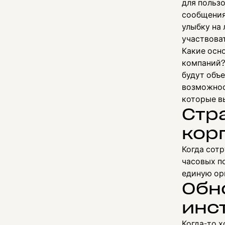
для польз
сообщения
улыбку на 
участвоват
Какие осн
компаний?
будут объе
возможнос
которые в
Стр
кор
Когда сотр
часовых п
единую ор
Обн
инс
Когда-то 