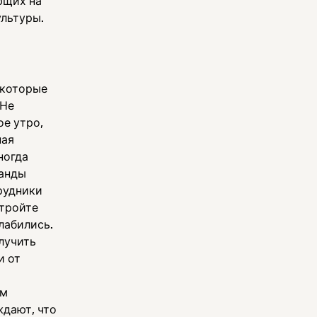
ющих на
ультуры.
 которые
 Не
ое утро,
ная
ногда
манды
рудники
тройте
лабились.
лучить
и от
ым
ждают, что