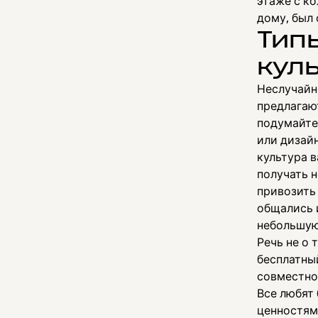
этаже с ко
дому, был
Тип
кул
Неслучайн
предлагаю
подумайте,
или дизай
культура в
получать 
привозить 
общались 
небольшую 
Речь не о 
бесплатный
совместно
Все любят
ценностям