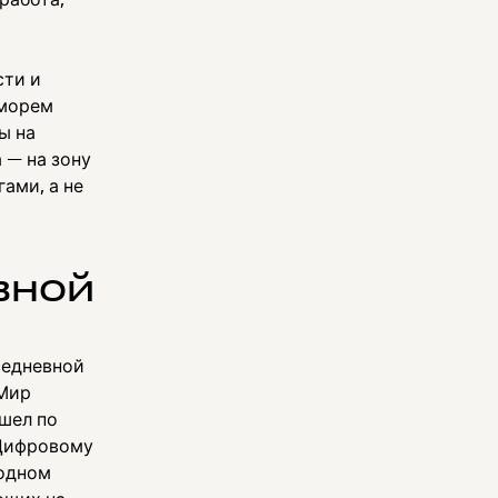
сти и
«морем
ы на
 — на зону
ами, а не
вной
седневной
 Мир
шел по
 Цифровому
 одном