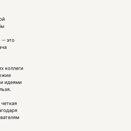
ой
бы
 — это
ача
их коллеги
хожие
ми идеями
льзя.
 четкая
агодаря
ователям