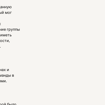
данную
ый мог
х
чие группы
 иметь
ости,
.
нах и
манды в
ями.
рой было