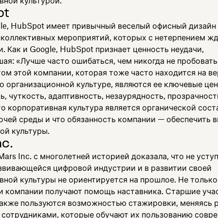
вной культурой.
ot
gle, HubSpot имеет привычный веселый офисный дизайн
 коллективных мероприятий, которых с нетерпением ж
. Как и Google, HubSpot признает ценность неудачи,
ая: «Лучше часто ошибаться, чем никогда не пробовать
ом этой компании, которая тоже часто находится на в
о организационной культуре, являются ее ключевые цен
, чуткость, адаптивность, незаурядность, прозрачност
что корпоративная культура является органической сос
очей среды и что обязанность компании — обеспечить 
ой культуры.
nc.
ars Inc. с многолетней историей доказала, что не усту
звивающейся цифровой индустрии и в развитии своей
вной культуры не ориентируется на прошлое. Не только
и компании получают помощь наставника. Старшие уча
акже пользуются возможностью стажировки, меняясь 
сотрудниками, которые обучают их пользованию совр