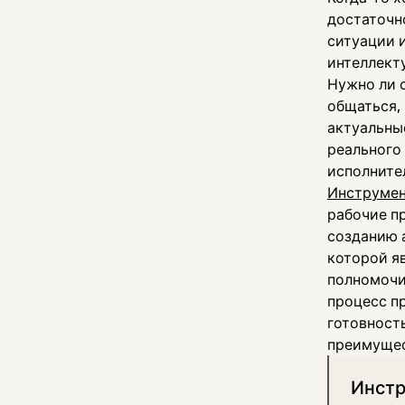
достаточн
ситуации и
интеллект
Нужно ли 
общаться,
актуальны
реального
исполните
Инструме
рабочие п
созданию 
которой я
полномочи
процесс п
готовност
преимущес
Инстр