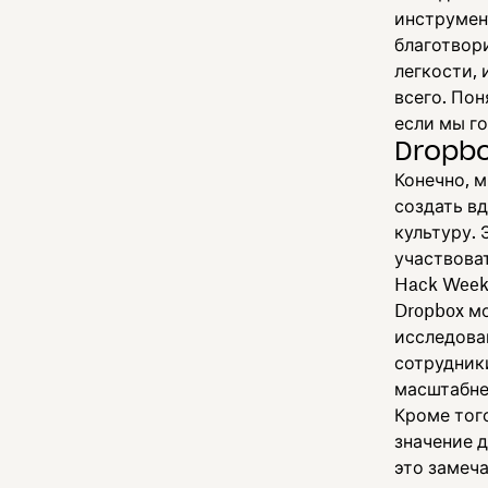
инструмен
благотвор
легкости,
всего. Пон
если мы г
Dropb
Конечно, м
создать в
культуру.
участвова
Hack Week
Dropbox м
исследова
сотрудник
масштабне
Кроме тог
значение 
это замеча