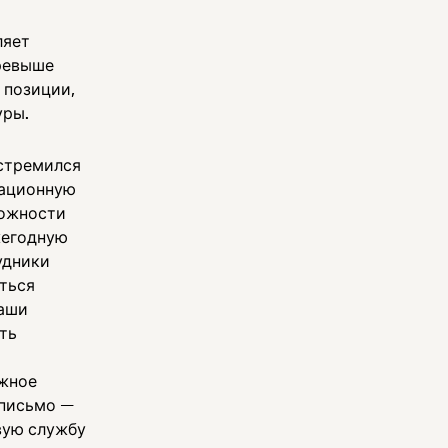
ляет
превыше
 позиции,
уры.
 стремился
зационную
можности
жегодную
удники
яться
наши
ть
ажное
 письмо —
вую службу