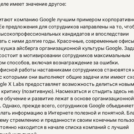
еле имеет значение другое:
итают компанию Google лучшим примером корпоративн
Ее предложения для сотрудников направлены на то, что
высокопрофессиональных кандидатов и впоследствии
ать с ними долгие годы. Красочные, современные офисы
рхушка айсберга организационной культуры Google. Зад
состоит в мотивировании сотрудников максимальным
ом способов, включая вознаграждение за ошибки.
офисной работы наставниками сотрудников становятся 
, с которыми они выполняют общие задачи или имеют с
ogle X Labs предоставляет возможность делиться новы
 критику (позитивную). Насмехаться и стыдить здесь не
е обучение и развитие лежат в основе организационной
 Однако, прежде всего, сотрудников Google объединяет
елать информацию в Интернете полезной и понятной. Бл
ему стремлению и преданности своим конечным польз
стоянно находится в начале списка компаний с лучшей