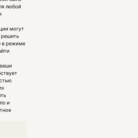
ля любой
я
ции могут
и решить
o в режиме
айти
 ваши
бствует
остью
их
ить
ло и
нтное