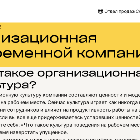
Отдел продаж
С
»
низационная
временной компан
 такое организационн
ьтура?
ионную культуру компании составляют ценности и мод
на рабочем месте. Сейчас культура играет как никогда
ни сотрудников и влияет на продуктивность работы на 
Если вы все еще придерживаетесь устаревших ценносте
е себя: «Что такое культура поведения на рабочем мес
емя наверстать упущенное.
которое вы испытываете, проходя по офису, где кипит 