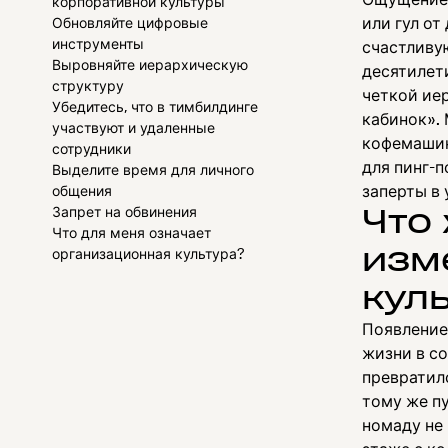
корпоративной культуры
или гул от
Обновляйте цифровые
инструменты
счастливу
Выровняйте иерархическую
десятилет
структуру
четкой иер
Убедитесь, что в тимбилдинге
кабинок». 
участвуют и удаленные
кофемашин
сотрудники
для пинг-п
Выделите время для личного
заперты в 
общения
Что
Запрет на обвинения
Что для меня означает
изм
организационная культура?
кул
Появление
жизни в с
превратил
тому же пу
номаду не 