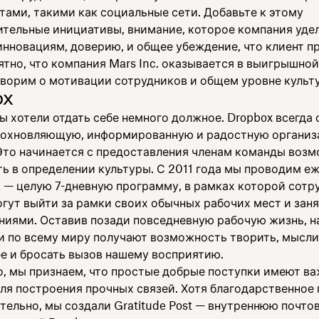
тами, такими как социальные сети. Добавьте к этому
ительные инициативы, внимание, которое компания уде
 инновациям, доверию, и общее убеждение, что клиент 
ятно, что компания Mars Inc. оказывается в выигрышной
оворим о мотивации сотрудников и общем уровне культ
ox
ы хотели отдать себе немного должное. Dropbox всегда
дохновляющую, информированную и радостную органи
 Это начинается с предоставления членам команды воз
ть в определении культуры. С 2011 года мы проводим е
 — целую 7-дневную программу, в рамках которой сотр
огут выйти за рамки своих обычных рабочих мест и зан
ниями. Оставив позади повседневную рабочую жизнь, 
и по всему миру получают возможность творить, мысли
е и бросать вызов нашему восприятию.
о, мы признаем, что простые добрые поступки имеют в
для построения прочных связей. Хотя благодарственное
тельно, мы создали Gratitude Post — внутреннюю почто