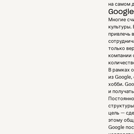
на самом д
Google
Многие сч
культуры. 
привлечь 
сотруднич
только ве
компании 
количеств
В рамках 
из Google
хобби. Go
и получать
Постоянно
структуры.
цель — сд
этому общ
Google по