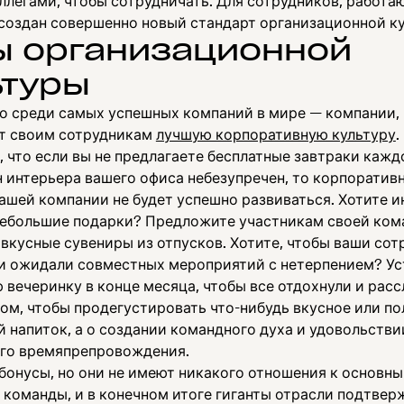
ллегами, чтобы сотрудничать. Для сотрудников, работа
 создан совершенно новый стандарт организационной к
ы организационной
ьтуры
о среди самых успешных компаний в мире — компании,
т своим сотрудникам
лучшую корпоративную культуру
.
 что если вы не предлагаете бесплатные завтраки кажд
н интерьера вашего офиса небезупречен, то корпоратив
ашей компании не будет успешно развиваться. Хотите и
небольшие подарки? Предложите участникам своей ко
вкусные сувениры из отпусков. Хотите, чтобы ваши сот
и ожидали совместных мероприятий с нетерпением? Ус
вечеринку в конце месяца, чтобы все отдохнули и расс
том, чтобы продегустировать что-нибудь вкусное или по
 напиток, а о создании командного духа и удовольстви
го времяпрепровождения.
 бонусы, но они не имеют никакого отношения к основн
 команды, и в конечном итоге гиганты отрасли подтвер