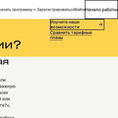
Начало работы
качать программу
Зарегистрироваться
Войти
Изучите наши
возможности
Сравнить тарифные
планы
ии?
ая
ели
 важную
всех
й или
те?»,
работа,