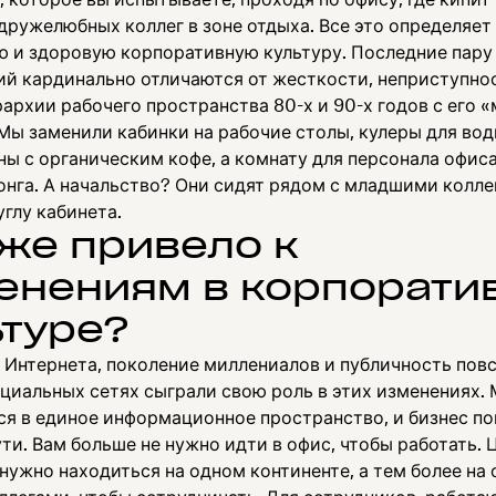
 дружелюбных коллег в зоне отдыха. Все это определяет
ю и здоровую корпоративную культуру. Последние пару
ий кардинально отличаются от жесткости, неприступно
архии рабочего пространства 80-х и 90-х годов с его 
Мы заменили кабинки на рабочие столы, кулеры для вод
ы с органическим кофе, а комнату для персонала офиса
онга. А начальство? Они сидят рядом с младшими коллег
углу кабинета.
 же привело к
енениям в корпорати
ьтуре?
 Интернета, поколение миллениалов и публичность пов
оциальных сетях сыграли свою роль в этих изменениях.
ся в единое информационное пространство, и бизнес по
ти. Вам больше не нужно идти в офис, чтобы работать.
нужно находиться на одном континенте, а тем более на