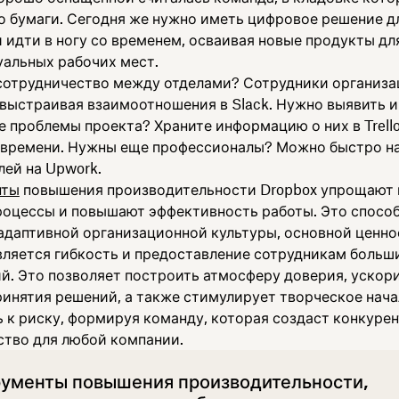
о бумаги. Сегодня же нужно иметь цифровое решение д
 идти в ногу со временем, осваивая новые продукты дл
уальных рабочих мест.
сотрудничество между отделами? Сотрудники организа
 выстраивая взаимоотношения в Slack. Нужно выявить 
е проблемы проекта? Храните информацию о них в Trell
 времени. Нужны еще профессионалы? Можно быстро н
лей на Upwork.
нты
повышения производительности Dropbox упрощают
роцессы и повышают эффективность работы. Это спосо
адаптивной организационной культуры, основной ценн
вляется гибкость и предоставление сотрудникам больш
й. Это позволяет построить атмосферу доверия, ускор
ринятия решений, а также стимулирует творческое нача
ь к риску, формируя команду, которая создаст конкуре
тво для любой компании.
ументы повышения производительности,