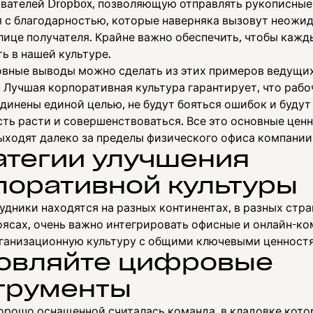
ователей Dropbox, позволяющую отправлять рукописные
 с благодарностью, которые наверняка вызовут неожи
лице получателя. Крайне важно обеспечить, чтобы кажд
ь в нашей культуре.
овные выводы можно сделать из этих примеров ведущи
 Лучшая корпоративная культура гарантирует, что рабо
динены единой целью, не будут бояться ошибок и будут
ть расти и совершенствоваться. Все это основные ценн
ыходят далеко за пределы физического офиса компании
атегии улучшения
поративной культуры
удники находятся на разных континентах, в разных стра
оясах, очень важно интегрировать офисные и онлайн-ко
ганизационную культуру с общими ключевыми ценност
овляйте цифровые
трументы
хорошо оснащенной считалась команда, в кладовке кото