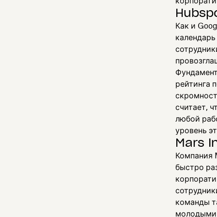
корпорати
Hubsp
Как и Goo
календарь
сотрудники
провозглаш
Фундамент
рейтинга п
скромность
считает, 
любой раб
уровень эт
Mars I
Компания M
быстро ра
корпорати
сотрудник
команды т
молодыми 