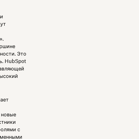
 и
дут
».
ершине
ности. Это
ь. HubSpot
тавляющей
высокий
пает
 новые
стники
ролями с
еменными