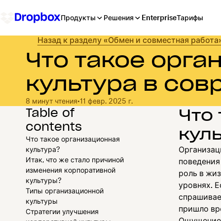
Продукты
Решения
Enterprise
Тарифы
Назад к разделу «Обмен и совместная работа
Что такое орга
культура в со
8 минут чтения
•
11 февр. 2025 г.
Table of
Что
contents
кул
Что такое организационная
Организац
культура?
Итак, что же стало причиной
поведения 
изменения корпоративной
роль в жиз
культуры?
уровнях. 
Типы организационной
спрашивает
культуры
пришло вр
Стратегии улучшения
Ощущение, 