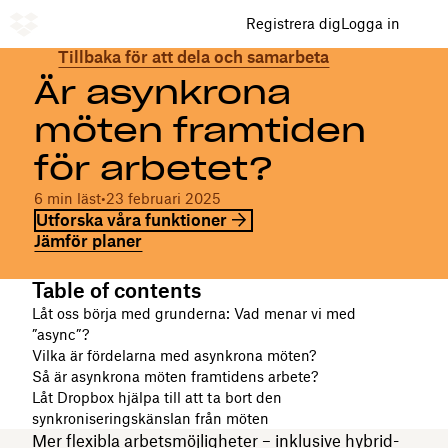
Registrera dig
Logga in
​​Tillbaka för att dela och samarbeta
Är asynkrona
möten framtiden
för arbetet?
​​6 min läst
•
​​23 februari 2025
Utforska våra funktioner
Jämför planer
Table of contents
Låt oss börja med grunderna: Vad menar vi med
”async”?
Vilka är fördelarna med asynkrona möten?
Så är asynkrona möten framtidens arbete?
Låt Dropbox hjälpa till att ta bort den
synkroniseringskänslan från möten
Mer flexibla arbetsmöjligheter – inklusive hybrid-