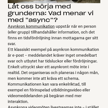
Låt oss börja med
grunderna: Vad menar vi
med ”async”?
Asynkron kommunikation
uppstår när en person
(eller grupp) tillhandahåller information, och det
finns en tidsfördröjning innan mottagarna ger sitt
svar.
Ett klassiskt exempel på asynkron kommunikation
är e-post – meddelandet kräver inget omedelbart
svar och utbytet har tidsluckor eller fördröjningar.
Enkelt uttryckt sker ett asynkront möte inte i
realtid. Det organiseras och planeras i någon mån,
men kommer inte att kräva ett schema.
Kommunikationen kan vara enkelriktad, till
exempel en förinspelad utbildningsvideo eller
videomeddelanden på begäran med mer
interaktion.
Asynkrona videomöten livestreamas inte – i stället