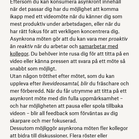
Eftersom du kan konsumera asynkront innehåll
när det passar dig har du möjlighet att komma
ikapp med ett videomöte när du känner dig som
mest produktiv under arbetsdagen, eller när du
har rätt fokus för att verkligen koncentrera dig.
Asynkrona möten gör att du kan vara mer
proaktiv
än
reaktiv
när du arbetar och
samarbetar med
kollegor
. Du behöver inte rusa dig för att titta på en
video eller känna pressen att svara på ett möte så
snabbt som möjligt.
Utan någon trötthet efter mötet, som du kan
uppleva efter
livevideosamtal, blir
du fräschare och
mer förberedd. När du får utrymme att titta på ett
asynkront möte med din fulla uppmärksamhet –
och har möjligheten att pausa eller spola tillbaka
videon – blir all feedback som förväntas av dig
skarpare och mer fokuserad.
Dessutom möjliggör asynkrona möten fler kollegor
att bidra till diskussioner. Flera röster eller