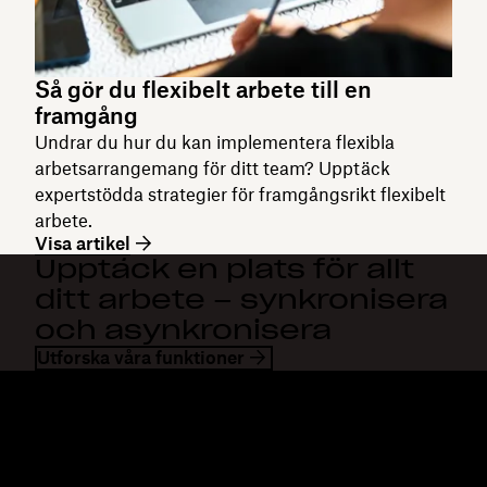
Så gör du flexibelt arbete till en
framgång
Undrar du hur du kan implementera flexibla
arbetsarrangemang för ditt team? Upptäck
expertstödda strategier för framgångsrikt flexibelt
arbete.
Visa artikel
Upptäck en plats för allt
ditt arbete – synkronisera
och asynkronisera
Utforska våra funktioner
Dropbox
Produkter
Klienten
Plus
Mobilapp
Professional
Integreringar
Business
Funktioner
Enterprise