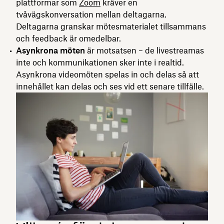
plattformar som
Zoom
kräver en
tvåvägskonversation mellan deltagarna.
Deltagarna granskar mötesmaterialet tillsammans
och feedback är omedelbar.
Asynkrona möten
är motsatsen – de livestreamas
inte och kommunikationen sker inte i realtid.
Asynkrona videomöten spelas in och delas så att
innehållet kan delas och ses vid ett senare tillfälle.