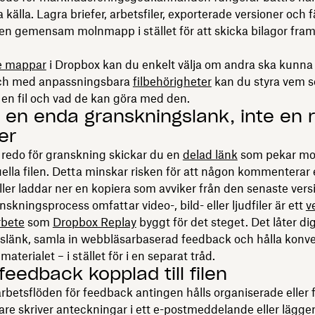
källa. Lagra briefer, arbetsfiler, exporterade versioner och 
i en gemensam molnmapp i stället för att skicka bilagor fra
e mappar
i Dropbox kan du enkelt välja om andra ska kunna v
och med anpassningsbara
filbehörigheter
kan du styra vem 
l en fil och vad de kan göra med den.
a en enda granskningslänk, inte en 
er
r redo för granskning skickar du en
delad länk
som pekar mo
tuella filen. Detta minskar risken för att någon kommenterar 
ller laddar ner en kopiera som avviker från den senaste vers
skningsprocess omfattar video-, bild- eller ljudfiler är ett
v
rbete
som
Dropbox Replay
byggt för det steget. Det låter di
slänk, samla in webbläsarbaserad feedback och hålla konv
 materialet – i stället för i en separat tråd.
 feedback kopplad till filen
arbetsflöden för feedback antingen hålls organiserade eller fa
e skriver anteckningar i ett e-postmeddelande eller lägger 