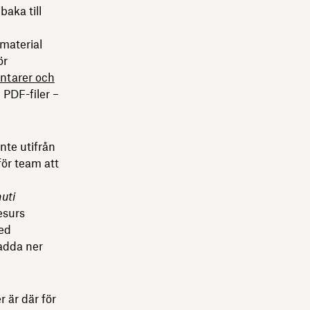
baka till
omaterial
ör
tarer och
 PDF-filer –
nte utifrån
för team att
nuti
esurs
ed
ladda ner
 är där för