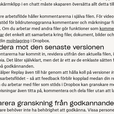
skärmklipp i en chatt måste skaparen översätta allt detta till
re arbetsflöde håller kommentarerna i själva filen. För vide
 stöd för bildrutenoggranna kommentarer och märkningar f
. Om du arbetar med andra filer gör funktioner som
kommen
ar
det enkelt att samarbeta kring filer, dokument, bilder och
 din
molnlagring
i Dropbox.
idera mot den senaste versionen
arerna har kommit in, revidera utifrån den aktuella filen, i
ia. Det låter självklart, men det är ett av de enklaste sätten 
 på godkännanden.
jälper Replay även till här genom att hålla koll på versioner
i
arbetsflödet – så att feedback förblir kopplad medan din r
 du arbetar med filer som stöds i Dropbox kan granskare m
visningar även titta på, kommentera och dela filer utan att 
arera granskning från godkännande
are behöver inte ha behörighet att godkänna. Vissa personer