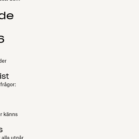
öde
6
der
ist
frågor:
er känns
s
alla utgår