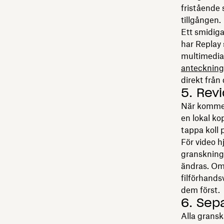
fristående 
tillgången.
Ett smidiga
har Replay
multimedia
anteckning
direkt från
5. Rev
När komment
en lokal kop
tappa koll
För video h
gransknings
ändras. Om
filförhands
dem först.
6. Sep
Alla gransk