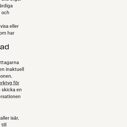
färdiga
m och
isa eller
som har
rad
ttagarna
en inaktuell
ionen.
erktyg för
g skicka en
ersationen
ller isär.
till