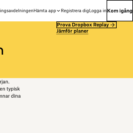
Kom igång
ningsavdelningen
Hämta app
Registrera dig
Logga in
Prova Dropbox Replay
Jämför planer
n
rjan.
en typisk
ämnar dina