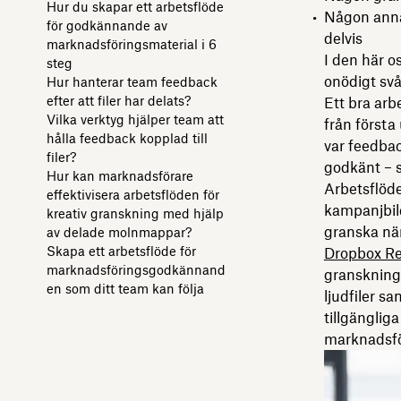
Hur du skapar ett arbetsflöde
Någon annan
för godkännande av
delvis
marknadsföringsmaterial i 6
I den här o
steg
onödigt svå
Hur hanterar team feedback
efter att filer har delats?
Ett bra arb
Vilka verktyg hjälper team att
från första
hålla feedback kopplad till
var feedba
filer?
godkänt – 
Hur kan marknadsförare
Arbetsflöde
effektivisera arbetsflöden för
kampanjbild
kreativ granskning med hjälp
granska när
av delade molnmappar?
Skapa ett arbetsflöde för
Dropbox Re
marknadsföringsgodkännand
gransknings
en som ditt team kan följa
ljudfiler s
tillgänglig
marknadsför