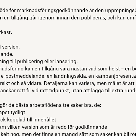
flöde för marknadsföringsgodkännande är den upprepnings
 en tillgång går igenom innan den publiceras, och kan omf
tkast.
 version.
ande.
ng till publicering eller lansering.
dsföring kan en tillgång vara nästan vad som helst – en b
t e-postmeddelande, en landningssida, en kampanjpresenta
sikt och så vidare. Detaljerna kan variera, men målet är att 
nskar rätt fil vid rätt tidpunkt, utan att lägga till extra rund
 gör de bästa arbetsflödena tre saker bra, de:
pet tydligt
ck kopplad till innehållet
eam vilken version som är redo för godkännande
nkelt nog, men det finns en mängd sätt som saker kan bli rör