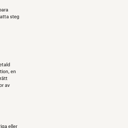
bara
atta steg
etald
tion, en
rätt
or av
iga eller