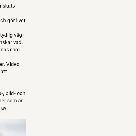
anskats
h gör livet
tydlig väg
anskar vad,
äknas som
er. Video,
 att
, bild- och
ner som är
 av