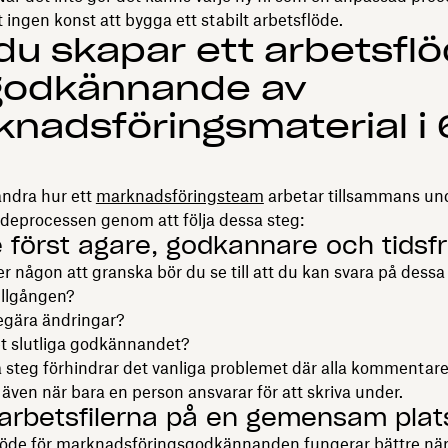
t ingen konst att bygga ett stabilt arbetsflöde.
du skapar ett arbetsfl
 godkännande av
nadsföringsmaterial i 
ändra hur ett
marknadsföringsteam
arbetar tillsammans un
eprocessen genom att följa dessa steg:
e först ägare, godkännare och tidsfr
r någon att granska bör du se till att du kan svara på dessa 
illgången?
gära ändringar?
t slutliga godkännandet?
 steg förhindrar det vanliga problemet där alla kommentar
a, även när bara en person ansvarar för att skriva under.
l arbetsfilerna på en gemensam plat
löde för marknadsföringsgodkännanden fungerar bättre när 