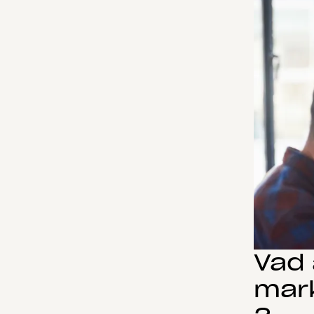
Vad 
mar