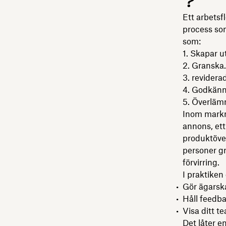
?
Ett arbets
process som
som:
Skapar u
Granska.
reviderad
Godkänn
Överlämni
Inom markna
annons, et
produktöver
personer gra
förvirring.
I praktiken
Gör ägarska
Håll feedba
Visa ditt t
Det låter e