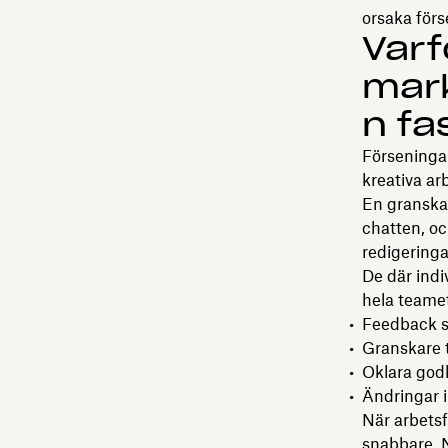
orsaka förs
Varf
mar
n fa
Förseninga
kreativa ar
En granska
chatten, oc
redigeringa
De där indi
hela teamet,
Feedback s
Granskare t
Oklara god
Ändringar 
När arbets
snabbare. N