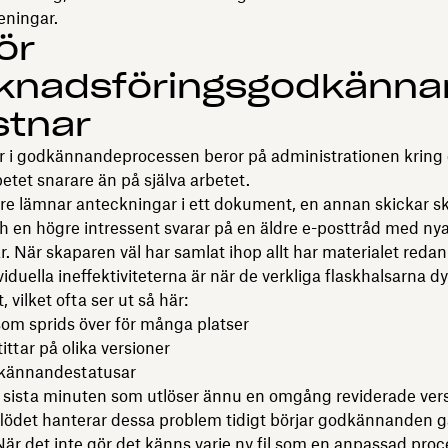
eningar.
ör
knadsföringsgodkänn
stnar
r i godkännandeprocessen beror på administrationen kring 
betet snarare än på själva arbetet.
re lämnar anteckningar i ett dokument, en annan skickar sk
h en högre intressent svarar på en äldre e-posttråd med ny
r. När skaparen väl har samlat ihop allt har materialet redan
viduella ineffektiviteterna är när de verkliga flaskhalsarna d
 vilket ofta ser ut så här:
om sprids över för många platser
ittar på olika versioner
kännandestatusar
i sista minuten som utlöser ännu en omgång reviderade ver
flödet hanterar dessa problem tidigt börjar godkännanden g
är det inte gör det känns varje ny fil som en anpassad pro