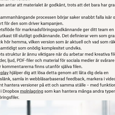
 antar att materialet är godkänt, trots att det bara har gr
sammanhängande processen börjar saker snabbt falla isär oc
rt för den som driver kampanjen.
etsflöde för marknadsföringsgodkännande ger ditt team en 
 utkast till slutligt godkännande. Det definierar vem som gr
ck hör hemma, vilken version som är aktuell och vad som r
samtidigt som onödig komplexitet undviks.
ts struktur är ännu viktigare när du arbetar med kreativa fil
er, ljud, PDF-filer och material för sociala medier är svårare
 kommentarerna finns utanför själva filen.
play
hjälper dig att lösa detta genom att låta dig dela en
länk, samla in webbläsarbaserad feedback, markera i video-
amt hantera versioner på ett och samma ställe – med funktio
a i Dropbox
molnlagring
som kan hantera många andra typer
ingsfiler.