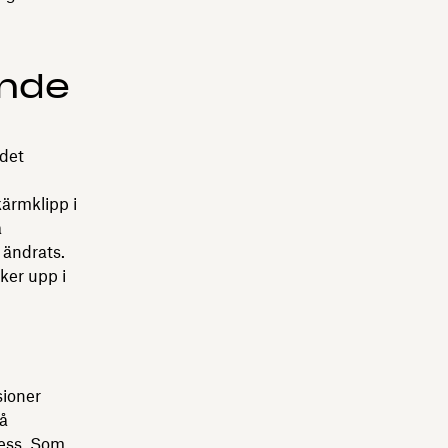
ande
det
ärmklipp i
a
 ändrats.
yker upp i
sioner
å
cess. Som