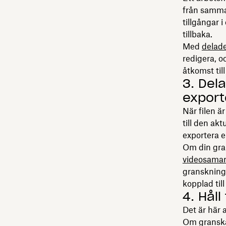
från samma 
tillgångar 
tillbaka.
Med
delad
redigera, 
åtkomst til
3. Del
export
När filen ä
till den ak
exportera e
Om din gran
videosama
granskning
kopplad till
4. Håll
Det är här 
Om granskar