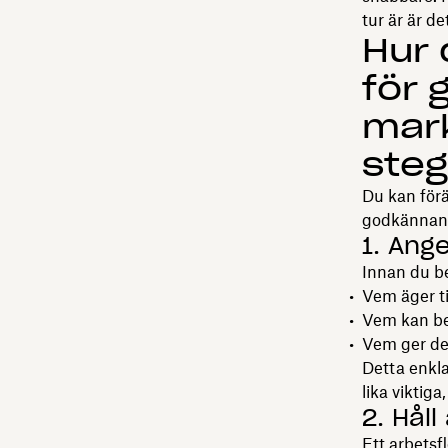
tur är är de
Hur 
för
mark
steg
Du kan för
godkännand
1. Ang
Innan du be
Vem äger t
Vem kan be
Vem ger de
Detta enkla
lika viktig
2. Hål
Ett arbetsf