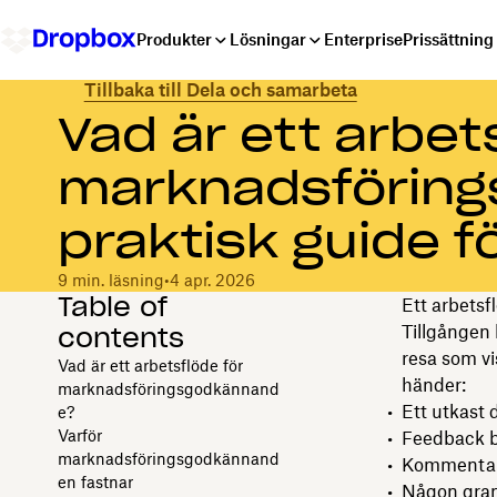
Produkter
Lösningar
Enterprise
Prissättning
Tillbaka till Dela och samarbeta
Vad är ett arbet
marknadsförin
praktisk guide 
9 min. läsning
•
4 apr. 2026
Table of
Ett arbetsf
contents
Tillgången 
resa som vi
Vad är ett arbetsflöde för
händer:
marknadsföringsgodkännand
Ett utkast 
e?
Varför
Feedback b
marknadsföringsgodkännand
Kommentare
en fastnar
Någon grans