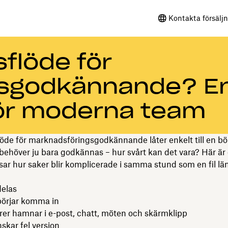
Kontakta försälj
sflöde för
gsgodkännande? E
för moderna team
löde för marknadsföringsgodkännande låter enkelt till en bö
behöver ju bara godkännas – hur svårt kan det vara? Här är 
sar hur saker blir komplicerade i samma stund som en fil l
delas
örjar komma in
r hamnar i e-post, chatt, möten och skärmklipp
kar fel version