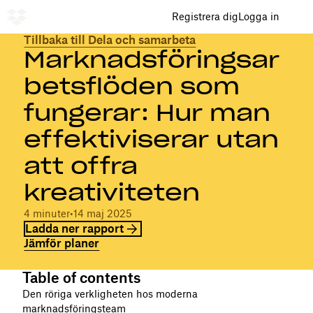
Registrera dig
Logga in
Tillbaka till Dela och samarbeta
Marknadsföringsar
betsflöden som
fungerar: Hur man
effektiviserar utan
att offra
kreativiteten
4 minuter
•
14 maj 2025
Ladda ner rapport
Jämför planer
Table of contents
Den röriga verkligheten hos moderna
marknadsföringsteam