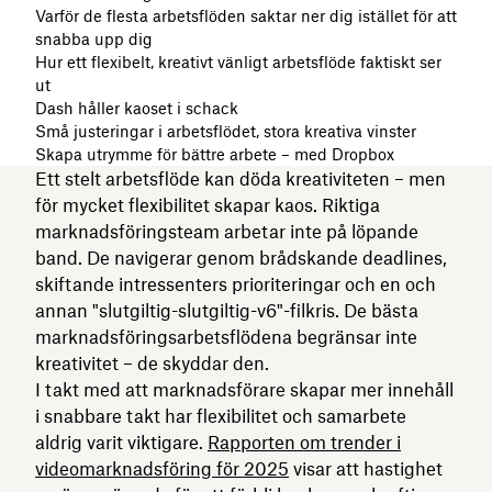
Varför de flesta arbetsflöden saktar ner dig istället för att
snabba upp dig
Hur ett flexibelt, kreativt vänligt arbetsflöde faktiskt ser
ut
Dash håller kaoset i schack
Små justeringar i arbetsflödet, stora kreativa vinster
Skapa utrymme för bättre arbete – med Dropbox
Ett stelt arbetsflöde kan döda kreativiteten – men
för mycket flexibilitet skapar kaos. Riktiga
marknadsföringsteam arbetar inte på löpande
band. De navigerar genom brådskande deadlines,
skiftande intressenters prioriteringar och en och
annan "slutgiltig-slutgiltig-v6"-filkris. De bästa
marknadsföringsarbetsflödena begränsar inte
kreativitet – de skyddar den.
I takt med att marknadsförare skapar mer innehåll
i snabbare takt har flexibilitet och samarbete
aldrig varit viktigare.
Rapporten om trender i
videomarknadsföring för 2025
visar att hastighet