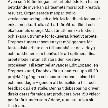
Även små förändringar i ert arbetsflöde kan ha en
betydande inverkan på teamets moral och kreativa
resultat. Organiserade mappar, tydlig
versionshantering och effektiva feedback-loopar är
enkla men kraftfulla sätt att förbättra flödet och
öka teamets energi. Målet är att minska friktion
och skapa utrymme för fokuserat, kreativt arbete.
Dropbox fungerar som en tyst möjliggörare för
fantastiskt arbete och tillhandahåller de verktyg
och funktioner som behövs för att optimera dina
arbetsflöden utan att störa den kreativa
processen. Till exempel använder
Edit Expand,
en
Dropbox-kund, Dropbox för att hantera upp till 20
projekt åt gången och sparar timmar – ibland till
och med dagar – genom att konsolidera filer och
feedback på ett ställe. Denna tidsbesparing driver
direkt deras förmåga att producera över 150 videor
per år för kunder som Adobe, utan att utöka sitt
lilla team.