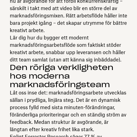
nu är avgörande för att förbli konkurrenskraftig –
särskilt i takt med att video blir en större del av
marknadsföringsmixen. Rätt arbetsflöde håller inte
bara projekt igång – det skapar utrymme för bättre
kreativt arbete.
Lär dig hur du bygger ett modernt
marknadsföringsarbetsflöde som faktiskt stöder
kreativt arbete, snabbar upp leveransen och håller
ditt team samlat (utan att känna sig inbäddade).
Den röriga verkligheten
hos moderna
marknadsföringsteam
Låt oss inse det: marknadsföringsarbete utvecklas
sällan i prydliga, linjära steg. Det är en dynamisk
process fylld med sista minuten-förändringar,
föränderliga prioriteringar och en ständig ström av
feedback. Medan struktur är avgörande, är
längtan efter kreativ frihet lika stark.
Enligt
Forrester Research
säger 77 % av