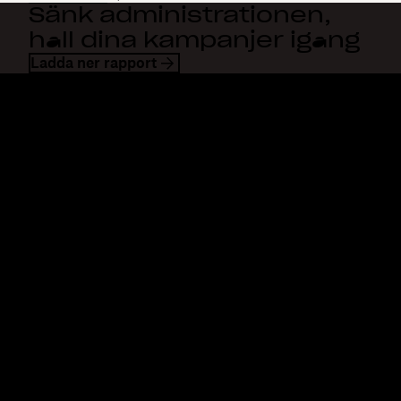
Sänk administrationen,
håll dina kampanjer igång
Ladda ner rapport
Dropbox
Produkter
Klienten
Plus
Mobilapp
Professional
Integreringar
Business
Funktioner
Enterprise
Lösningar
Dash
Säkerhet
DocSend
Tidig åtkomst
Dropbox Sign
Mallar
Reclaim.ai
Kostnadsfria verktyg
Planer
Produktuppdateringar
Funktioner
Support
Skicka stora filer
Hjälpcenter
Skicka långa videor
Kontakta oss
Molnfotolagring
Sekretess och villkor
Säker filöverföring
Cookiepolicy