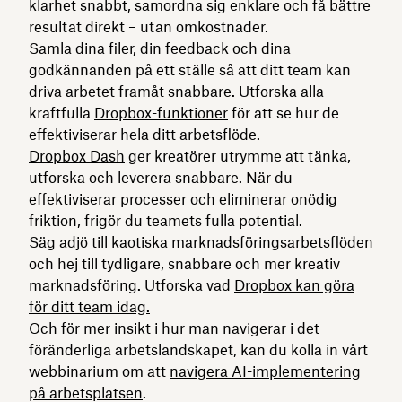
klarhet snabbt, samordna sig enklare och få bättre
resultat direkt – utan omkostnader.
Samla dina filer, din feedback och dina
godkännanden på ett ställe så att ditt team kan
driva arbetet framåt snabbare. Utforska alla
kraftfulla
Dropbox-funktioner
för att se hur de
effektiviserar hela ditt arbetsflöde.
Dropbox Dash
ger kreatörer utrymme att tänka,
utforska och leverera snabbare. När du
effektiviserar processer och eliminerar onödig
friktion, frigör du teamets fulla potential.
Säg adjö till kaotiska marknadsföringsarbetsflöden
och hej till tydligare, snabbare och mer kreativ
marknadsföring. Utforska vad
Dropbox kan göra
för ditt team idag.
Och för mer insikt i hur man navigerar i det
föränderliga arbetslandskapet, kan du kolla in vårt
webbinarium om att
navigera AI-implementering
på arbetsplatsen
.