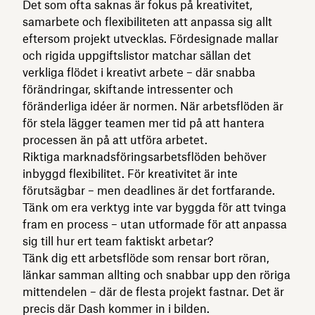
Det som ofta saknas är fokus på kreativitet,
samarbete och flexibiliteten att anpassa sig allt
eftersom projekt utvecklas. Fördesignade mallar
och rigida uppgiftslistor matchar sällan det
verkliga flödet i kreativt arbete – där snabba
förändringar, skiftande intressenter och
föränderliga idéer är normen. När arbetsflöden är
för stela lägger teamen mer tid på att hantera
processen än på att utföra arbetet.
Riktiga marknadsföringsarbetsflöden behöver
inbyggd flexibilitet. För kreativitet är inte
förutsägbar – men deadlines är det fortfarande.
Tänk om era verktyg inte var byggda för att tvinga
fram en process – utan utformade för att anpassa
sig till hur ert team faktiskt arbetar?
Tänk dig ett arbetsflöde som rensar bort röran,
länkar samman allting och snabbar upp den röriga
mittendelen – där de flesta projekt fastnar. Det är
precis där Dash kommer in i bilden.