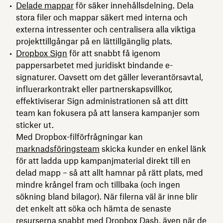
Delade mappar
för säker innehållsdelning. Dela
stora filer och mappar säkert med interna och
externa intressenter och centralisera alla viktiga
projekttillgångar på en lättillgänglig plats.
Dropbox Sign
för att snabbt få igenom
pappersarbetet med juridiskt bindande e-
signaturer. Oavsett om det gäller leverantörsavtal,
influerarkontrakt eller partnerskapsvillkor,
effektiviserar Sign administrationen så att ditt
team kan fokusera på att lansera kampanjer som
sticker ut.
Med Dropbox-filförfrågningar kan
marknadsföringsteam
skicka kunder en enkel länk
för att ladda upp kampanjmaterial direkt till en
delad mapp – så att allt hamnar på rätt plats, med
mindre krångel fram och tillbaka (och ingen
sökning bland bilagor). När filerna väl är inne blir
det enkelt att söka och hämta de senaste
resurserna snabbt med Dropbox Dash, även när de