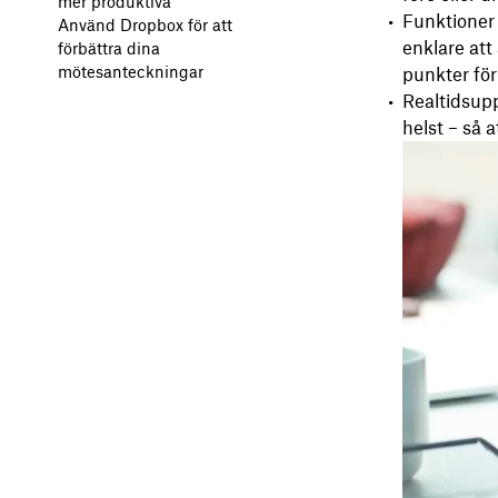
mer produktiva
Funktioner 
Använd Dropbox för att
enklare att
förbättra dina
mötesanteckningar
punkter fö
Realtidsup
helst – så 