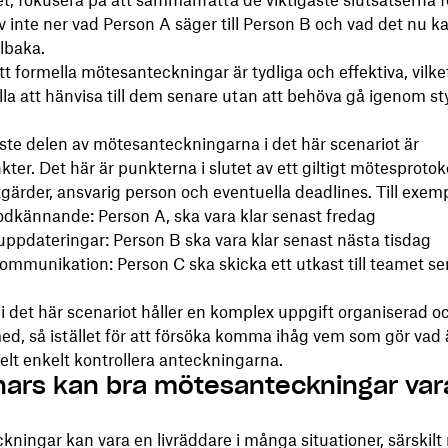
, fokusera på att sammanfatta de viktigaste slutsatserna fö
v inte ner vad Person A säger till Person B och vad det nu k
llbaka.
tt formella mötesanteckningar är tydliga och effektiva, vilke
alla att hänvisa till dem senare utan att behöva gå igenom s
ste delen av mötesanteckningarna i det här scenariot är
ter. Det här är punkterna i slutet av ett giltigt mötesprotok
tgärder, ansvarig person och eventuella deadlines. Till exemp
dkännande: Person A, ska vara klar senast fredag
ppdateringar: Person B ska vara klar senast nästa tisdag
mmunikation: Person C ska skicka ett utkast till teamet se
i det här scenariot håller en komplex uppgift organiserad och
ed, så istället för att försöka komma ihåg vem som gör vad 
helt enkelt kontrollera anteckningarna.
nars kan bra mötesanteckningar vara 
ningar kan vara en livräddare i många situationer, särskilt