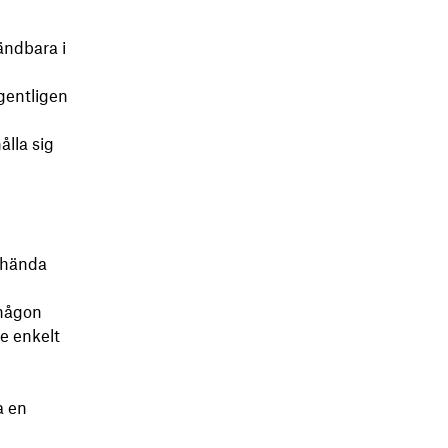
ändbara i
gentligen
ålla sig
 hända
 någon
e enkelt
a en