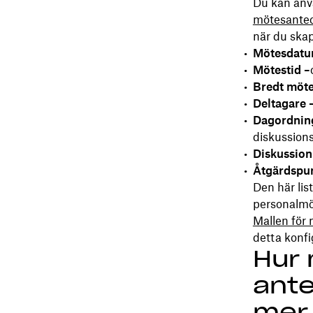
Du kan anv
mötesantec
när du ska
Mötesdatu
Mötestid –
Bredt möt
Deltagare 
Dagordnin
diskussio
Diskussion
Åtgärdspun
Den här lis
personalmö
Mallen för
detta konfi
Hur
ante
mer 