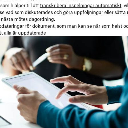
som hjälper till att
transkribera inspelningar automatiskt
, v
 se vad som diskuterades och göra uppföljningar eller sätta
r nästa mötes dagordning.
pdateringar för dokument, som man kan se när som helst o
att alla är uppdaterade