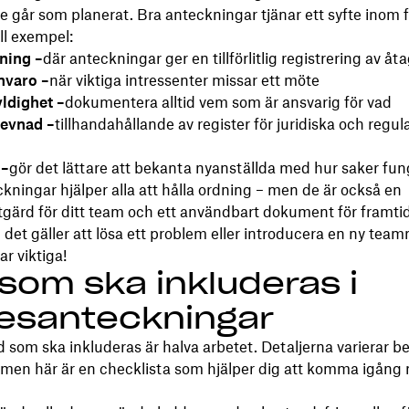
te går som planerat. Bra anteckningar tjänar ett syfte inom f
ll exempel:
ning –
där anteckningar ger en tillförlitlig registrering av å
nvaro –
när viktiga intressenter missar ett möte
ldighet –
dokumentera alltid vem som är ansvarig för vad
levnad –
tillhandahållande av register för juridiska och regul
 –
gör det lättare att bekanta nyanställda med hur saker fun
ningar hjälper alla att hålla ordning – men de är också en
gärd för ditt team och ett användbart dokument för framtid
det gäller att lösa ett problem eller introducera en ny tea
r viktiga!
som ska inkluderas i
esanteckningar
d som ska inkluderas är halva arbetet. Detaljerna varierar 
 men här är en checklista som hjälper dig att komma igång