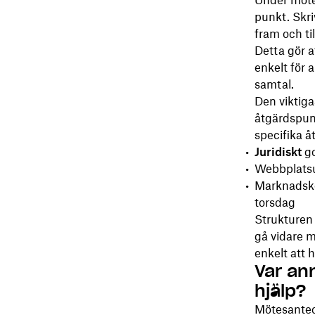
Under mötet
punkt. Skri
fram och ti
Detta gör a
enkelt för 
samtal.
Den viktiga
åtgärdspunk
specifika å
Juridiskt
go
Webbplatsu
Marknadsko
torsdag
Strukturen 
gå vidare m
enkelt att 
Var an
hjälp?
Mötesanteck