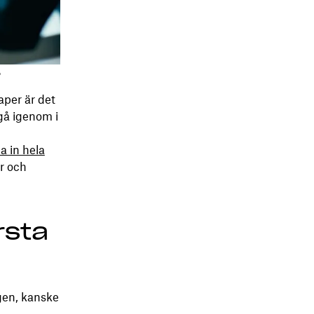
r
aper är det
gå igenom i
la in hela
ar och
rsta
gen, kanske