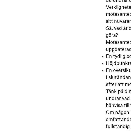
du undrar d
Verklighete
mötesanteck
sitt nuvara
Så, vad är 
göra?
Mötesanteck
uppdaterade
En tydlig 
Höjdpunkter
En översik
I slutända
efter att mö
Tänk på din
undrar vad 
hänvisa til
Om någon mi
omfattande 
fullständi