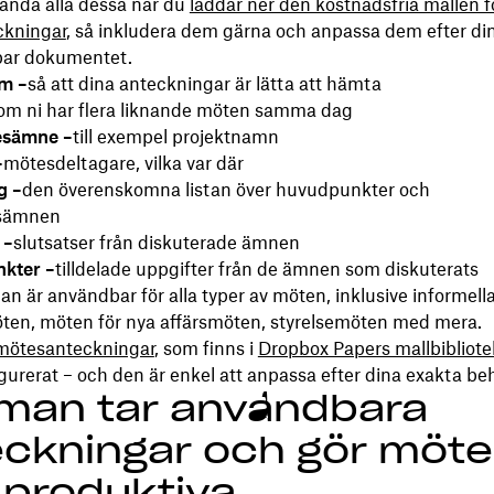
ända alla dessa när du
laddar ner den kostnadsfria mallen f
kningar
, så inkludera dem gärna och anpassa dem efter di
par dokumentet.
m –
så att dina anteckningar är lätta att hämta
om ni har flera liknande möten samma dag
esämne –
till exempel projektnamn
–
mötesdeltagare, vilka var där
g –
den överenskomna listan över huvudpunkter och
nsämnen
 –
slutsatser från diskuterade ämnen
kter –
tilldelade uppgifter från de ämnen som diskuterats
tan är användbar för alla typer av möten, inklusive informell
ten, möten för nya affärsmöten, styrelsemöten med mera.
 mötesanteckningar
, som finns i
Dropbox Papers mallbibliote
gurerat – och den är enkel att anpassa efter dina exakta be
 man tar användbara
ckningar och gör möt
produktiva