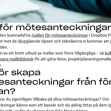
 för mötesanteckninga
den kostnadsfria
mallen för mötesanteckningar
i Dropbox P
et mot de djupgående tipsen och teknikerna vi kommer att 
iden.
el av ett brett utbud av mallar som finns tillgängliga – så
kol
pers mallbibliotek
för att-göra-listor, projektplaneringsmall
.
ör skapa
santeckningar från fö
an?
ttar du egentligen tillbaka på dina mötesanteckningar? Om
ningar känns som ett besvär och du aldrig tittar på dem i