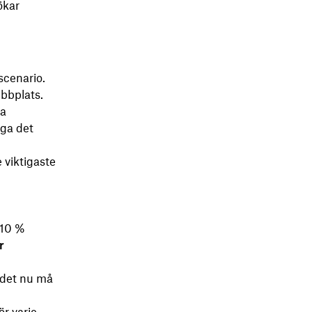
ökar
scenario.
ebbplats.
ra
nga det
 viktigaste
 10 %
r
 det nu må