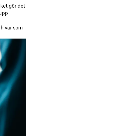
ilket gör det
 upp
ch var som