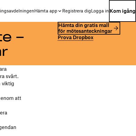
Kom igång
ningsavdelningen
Hämta app
Registrera dig
Logga in
Hämta din gratis mall
för mötesanteckningar
te –
Prova Dropbox
r
ara
a svårt.
 viktig
genom att
sera
agendan