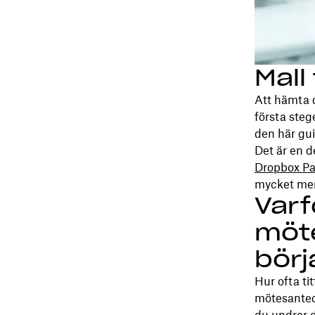
Mall
Att hämta 
första steg
den här gu
Det är en d
Dropbox Pa
mycket mer
Varf
möte
börj
Hur ofta ti
mötesanteck