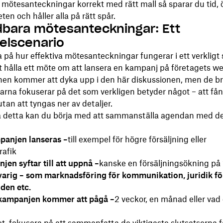
mötesanteckningar korrekt med rätt mall så sparar du tid, 
ten och håller alla på rätt spår.
bara mötesanteckningar: Ett
lscenario
ta på hur effektiva mötesanteckningar fungerar i ett verkligt 
t hålla ett möte om att lansera en kampanj på företagets w
n kommer att dyka upp i den här diskussionen, men de b
rna fokuserar på det som verkligen betyder något – att få
utan att tyngas ner av detaljer.
ra detta kan du börja med att sammanställa agendan med de
panjen lanseras –
till exempel för högre försäljning eller
rafik
en syftar till att uppnå –
kanske en försäljningsökning på
varig – som marknadsföring för kommunikation, juridik fö
den etc.
kampanjen kommer att pågå –
2 veckor, en månad eller vad