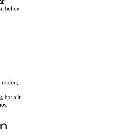
ör
na behov
a möten,
k
, har allt
hov.
en