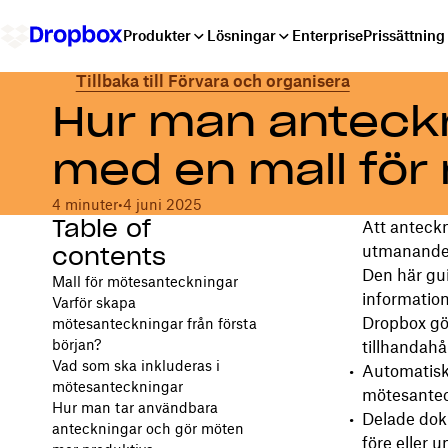
Produkter
Lösningar
Enterprise
Prissättning
Tillbaka till Förvara och organisera
Hur man anteckn
med en mall för
4 minuter
•
4 juni 2025
Table of
Att anteckn
contents
utmanande.
Den här gui
Mall för mötesanteckningar
information
Varför skapa
Dropbox gö
mötesanteckningar från första
början?
tillhandahå
Vad som ska inkluderas i
Automatiska
mötesanteckningar
mötesanteck
Hur man tar användbara
Delade dok
anteckningar och gör möten
före eller 