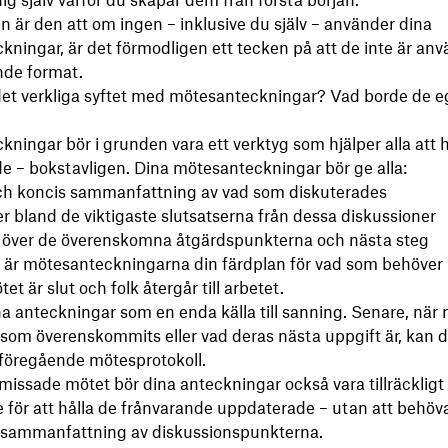
ig själv varför du skapar dem från första början.
n är den att om ingen – inklusive du själv – använder dina
ningar, är det förmodligen ett tecken på att de inte är anv
nde format.
det verkliga syftet med mötesanteckningar? Vad borde de e
ningar bör i grunden vara ett verktyg som hjälper alla att h
 – bokstavligen. Dina mötesanteckningar bör ge alla:
och koncis sammanfattning av vad som diskuterades
 bland de viktigaste slutsatserna från dessa diskussioner
t över de överenskomna åtgärdspunkterna och nästa steg
n är mötesanteckningarna din färdplan för vad som behöver
tet är slut och folk återgår till arbetet.
a anteckningar som en enda källa till sanning. Senare, när
som överenskommits eller vad deras nästa uppgift är, kan d
l föregående mötesprotokoll.
ssade mötet bör dina anteckningar också vara tillräckligt
för att hålla de frånvarande uppdaterade – utan att behöv
g sammanfattning av diskussionspunkterna.