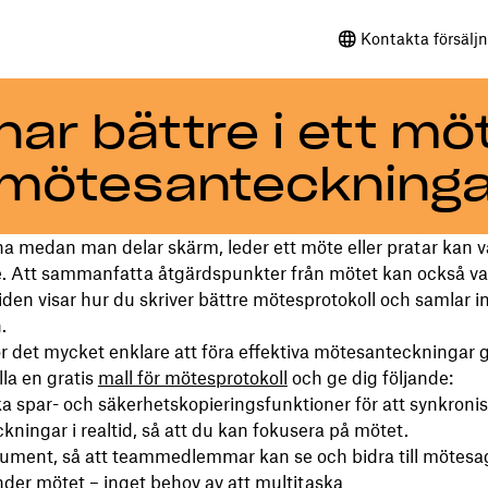
Kontakta försälj
ar bättre i ett mö
 mötesanteckninga
a medan man delar skärm, leder ett möte eller pratar kan v
 Att sammanfatta åtgärdspunkter från mötet kan också var
den visar hur du skriver bättre mötesprotokoll och samlar in
.
r det mycket enklare att föra effektiva mötesanteckningar 
lla en gratis
mall för mötesprotokoll
och ge dig följande:
 spar- och säkerhetskopieringsfunktioner för att synkroni
ningar i realtid, så att du kan fokusera på mötet.
ument, så att teammedlemmar kan se och bidra till mötes
under mötet – inget behov av att multitaska