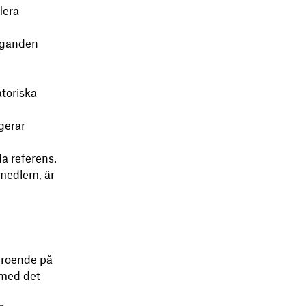
lera
taganden
atoriska
gerar
a referens.
mmedlem, är
beroende på
 med det