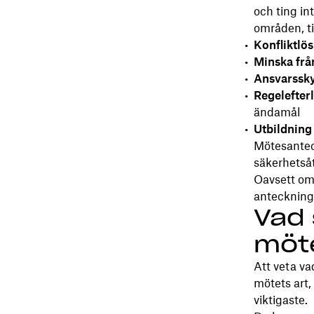
och ting in
områden, ti
Konfliktlös
Minska frå
Ansvarssky
Regelefter
ändamål
Utbildning
Mötesanteck
säkerhetsåt
Oavsett om 
anteckninga
Vad 
möt
Att veta va
mötets art,
viktigaste.