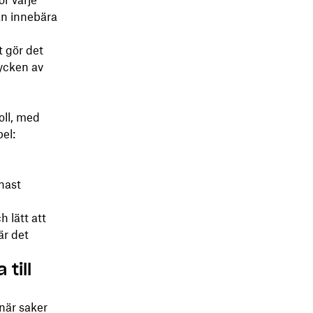
r varje
an innebära
t gör det
tycken av
oll, med
el:
nast
 lätt att
är det
till
 när saker